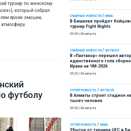
кий турнир по женскому
сех»), который собрал
/
ГЛАВНЫЕ НОВОСТИ
ММА
елям яркие эмоции,
В Бишкеке пройдет бойцов
 атмосферу.
турнир Fight Nights
09:30
|
06 августа
/
ГЛАВНЫЕ НОВОСТИ
ФУТБОЛ
В «Пахтакор» перешел авто
единственного гола сборн
Ирака на ЧМ-2026
09:25
|
06 августа
енский
/
СУПЕРНОВОСТЬ
ФУТБОЛ
по футболу
В Алматы строят стадион на
тысяч человек
09:20
|
06 августа
/
СУПЕРНОВОСТЬ
ММА
Убыток от турнира UFC в Б