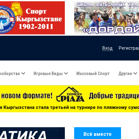
Вход
Регистра
ноборства
Игровые Виды
Массовый Спорт
Другие
 турнире по пляжному сумо в Таджикистане - 09:50
**
Всё вместе