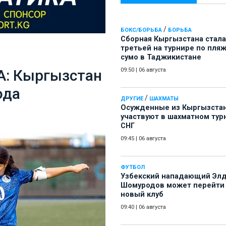
/
БОКС/БОРЬБА
БОРЬБА
Сборная Кыргызстана стала
третьей на турнире по пля
сумо в Таджикистане
А: Кыргызстан
09:50
|
06 августа
ода
/
ДРУГИЕ
ШАХМАТЫ
Осужденные из Кыргызста
участвуют в шахматном тур
СНГ
09:45
|
06 августа
ФУТБОЛ
Узбекский нападающий Эл
Шомуродов может перейти
новый клуб
09:40
|
06 августа