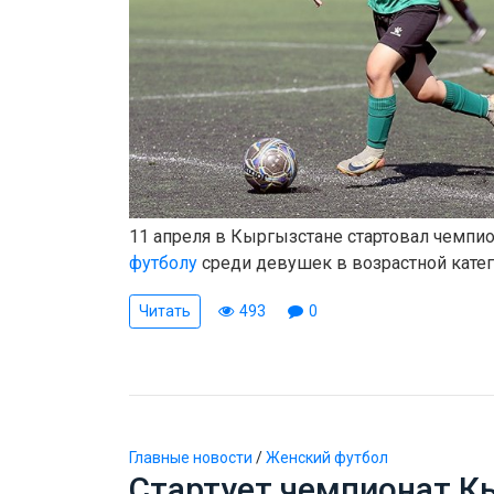
11 апреля в Кыргызстане стартовал чемпио
футболу
среди девушек в возрастной катего
Читать
493
0
Главные новости
/
Женский футбол
Стартует чемпионат К