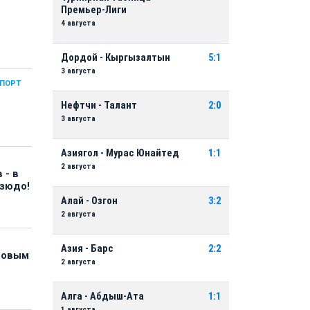
Премьер-Лиги
4 августа
Дордой - Кыргызалтын
5:1
3 августа
СПОРТ
Нефтчи - Талант
2:0
3 августа
Азиягол - Мурас Юнайтед
1:1
2 августа
 - в
дзюдо!
Алай - Озгон
3:2
2 августа
Азия - Барс
2:2
 новым
2 августа
Алга - Абдыш-Ата
1:1
1 августа