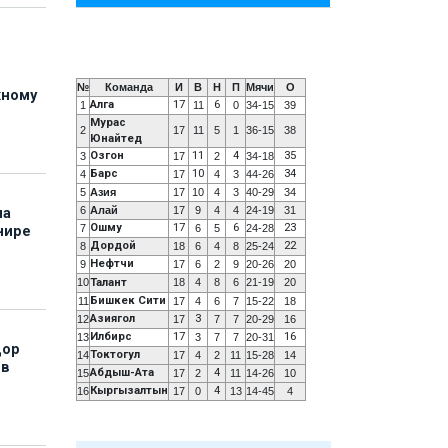
№
Команда
И
В
Н
П
Мячи
О
жному
Алга
17
6
1
11
0
34-15
39
Мурас
2
17
11
5
1
36-15
38
Юнайтед
Озгон
11
4
35
3
17
2
34-18
Барс
10
34
4
17
4
3
44-26
5
Азия
17
10
4
3
40-29
34
6
Алай
17
9
4
4
24-19
31
на
Ошму
17
6
23
7
6
5
24-28
нире
Дордой
22
8
18
6
4
8
25-24
Нефтчи
9
17
6
2
9
20-26
20
10
Талант
18
4
8
6
21-19
20
Бишкек Сити
11
17
4
6
7
15-22
18
Азиягол
3
12
17
7
7
20-29
16
Илбирс
17
16
13
3
7
7
20-31
дор
Токтогул
14
17
4
2
11
15-28
14
 в
Абдыш-Ата
4
15
17
2
11
14-26
10
Кыргызалтын
4
16
17
0
13
14-45
4