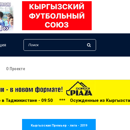
ция
О Проекте
*
Осужденные из Кыргызстана участвуют в шахматном турни
Кыргызская Премьер - лига - 2019