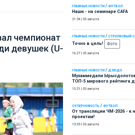
/
ГЛАВНЫЕ НОВОСТИ
ФУТБОЛ
Наши - на семинаре СAFA
21:34
|
05 августа
вал чемпионат
/
ГЛАВНЫЕ НОВОСТИ
СТРЕЛКОВЫЙ 
Точно в цель!
Фото
ди девушек (U-
16:27
|
05 августа
/
ГЛАВНЫЕ НОВОСТИ
ДЗЮДО
Мухаммедали Ырысдолотов
ТОП-5 мирового рейтинга 
15:21
|
05 августа
/
СУПЕРНОВОСТЬ
ФУТБОЛ
От трансляции ЧМ-2026 - к
проектам!
13:59
|
05 августа