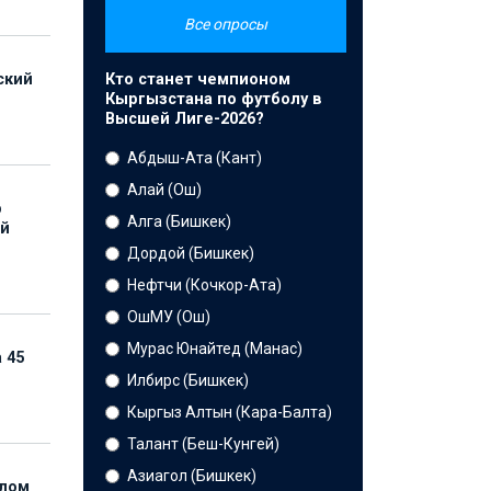
Все опросы
Кто станет чемпионом
ский
Кыргызстана по футболу в
Высшей Лиге-2026?
Абдыш-Ата (Кант)
Алай (Ош)
р
Алга (Бишкек)
ой
Дордой (Бишкек)
Нефтчи (Кочкор-Ата)
ОшМУ (Ош)
Мурас Юнайтед (Манас)
 45
Илбирс (Бишкек)
Кыргыз Алтын (Кара-Балта)
Талант (Беш-Кунгей)
Азиагол (Бишкек)
елом