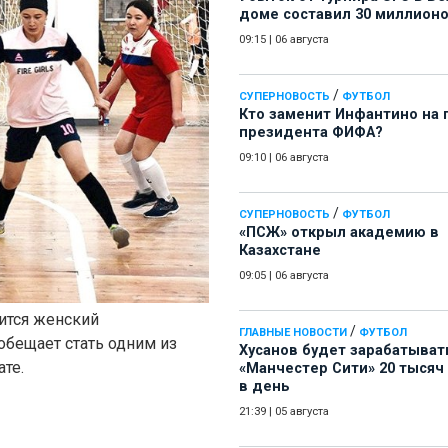
доме составил 30 миллион
09:15
|
06 августа
/
СУПЕРНОВОСТЬ
ФУТБОЛ
Кто заменит Инфантино на 
президента ФИФА?
09:10
|
06 августа
/
СУПЕРНОВОСТЬ
ФУТБОЛ
«ПСЖ» открыл академию в
Казахстане
09:05
|
06 августа
оится женский
/
ГЛАВНЫЕ НОВОСТИ
ФУТБОЛ
 обещает стать одним из
Хусанов будет зарабатыват
те.
«Манчестер Сити» 20 тысяч
в день
21:39
|
05 августа