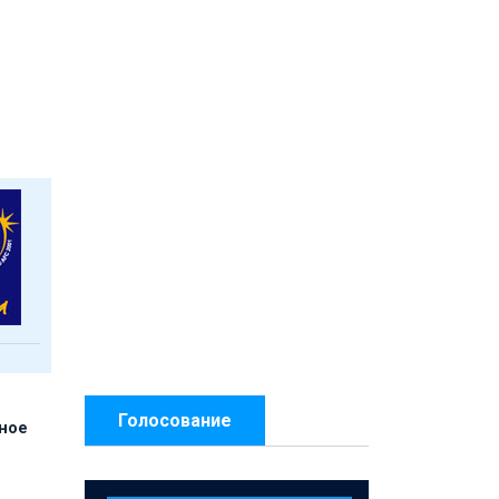
Голосование
нное
й