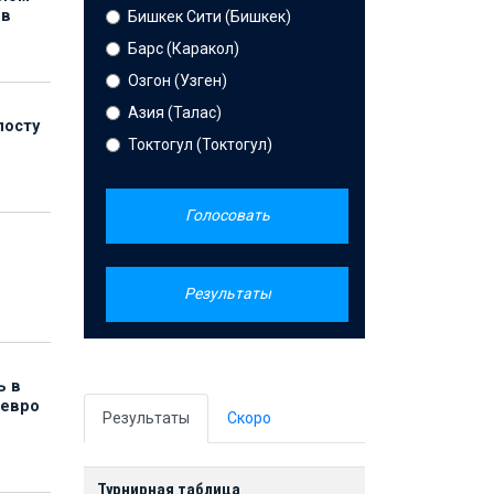
ов
Бишкек Сити (Бишкек)
Барс (Каракол)
Озгон (Узген)
Азия (Талас)
посту
Токтогул (Токтогул)
Голосовать
Результаты
ь в
 евро
Результаты
Скоро
Турнирная таблица