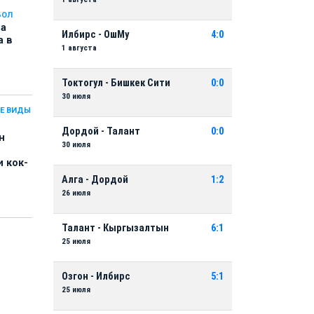
БОЛ
на
Илбирс - ОшМу
4:0
а в
1 августа
Токтогул - Бишкек Сити
0:0
30 июля
Е ВИДЫ
Дордой - Талант
0:0
н
30 июля
 кок-
Алга - Дордой
1:2
26 июля
Талант - Кыргызалтын
6:1
25 июля
Озгон - Илбирс
5:1
25 июля