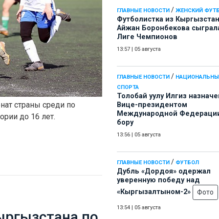
/
ГЛАВНЫЕ НОВОСТИ
ЖЕНСКИЙ ФУТ
Футболистка из Кыргызста
Айжан Боронбекова сыграл
Лиге Чемпионов
13:57
|
05 августа
/
ГЛАВНЫЕ НОВОСТИ
НАЦИОНАЛЬНЫ
СПОРТА
Толобай уулу Илгиз назначе
нат страны среди по
Вице-президентом
Международной Федерации
рии до 16 лет.
бору
13:56
|
05 августа
/
ГЛАВНЫЕ НОВОСТИ
ФУТБОЛ
Дубль «Дордоя» одержал
уверенную победу над
«Кыргызалтыном-2»
Фото
13:54
|
05 августа
ыргызстана по