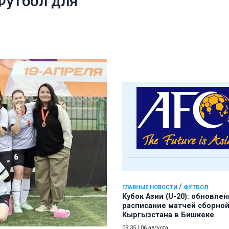
Футбол для
/
ГЛАВНЫЕ НОВОСТИ
ФУТБОЛ
Кубок Азии (U-20): обновле
расписание матчей сборно
Кыргызстана в Бишкеке
09:35
|
06 августа