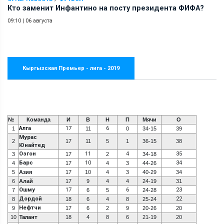
Кто заменит Инфантино на посту президента ФИФА?
09:10
|
06 августа
Кыргызская Премьер - лига - 2019
№
Команда
И
В
Н
П
Мячи
О
Алга
17
6
1
11
0
34-15
39
Мурас
2
17
11
5
1
36-15
38
Юнайтед
Озгон
11
4
35
3
17
2
34-18
Барс
10
34
4
17
4
3
44-26
5
Азия
17
10
4
3
40-29
34
6
Алай
17
9
4
4
24-19
31
Ошму
17
6
23
7
6
5
24-28
Дордой
22
8
18
6
4
8
25-24
Нефтчи
9
17
6
2
9
20-26
20
10
Талант
18
4
8
6
21-19
20