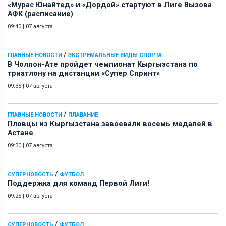
«Мурас Юнайтед» и «Дордой» стартуют в Лиге Вызова
АФК (расписание)
09:40
|
07 августа
/
ГЛАВНЫЕ НОВОСТИ
ЭКСТРЕМАЛЬНЫЕ ВИДЫ СПОРТА
В Чолпон-Ате пройдет чемпионат Кыргызстана по
триатлону на дистанции «Супер Спринт»
09:35
|
07 августа
/
ГЛАВНЫЕ НОВОСТИ
ПЛАВАНИЕ
Пловцы из Кыргызстана завоевали восемь медалей в
Астане
09:30
|
07 августа
/
СУПЕРНОВОСТЬ
ФУТБОЛ
Поддержка для команд Первой Лиги!
09:25
|
07 августа
/
СУПЕРНОВОСТЬ
ФУТБОЛ