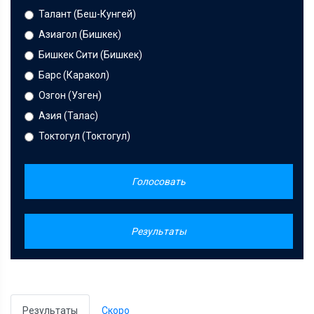
Талант (Беш-Кунгей)
Азиагол (Бишкек)
Бишкек Сити (Бишкек)
Барс (Каракол)
Озгон (Узген)
Азия (Талас)
Токтогул (Токтогул)
Голосовать
Результаты
Результаты
Скоро