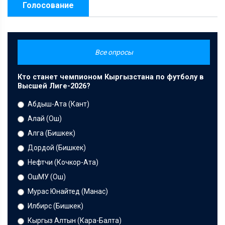
Голосование
Все опросы
Кто станет чемпионом Кыргызстана по футболу в
Высшей Лиге-2026?
Абдыш-Ата (Кант)
Алай (Ош)
Алга (Бишкек)
Дордой (Бишкек)
Нефтчи (Кочкор-Ата)
ОшМУ (Ош)
Мурас Юнайтед (Манас)
Илбирс (Бишкек)
Кыргыз Алтын (Кара-Балта)