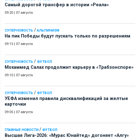
Самый дорогой трансфер в истории «Реала»
09:20
|
07 августа
/
СУПЕРНОВОСТЬ
АЛЬПИНИЗМ
На пик Победы будут пускать только по разрешениям
09:15
|
07 августа
/
СУПЕРНОВОСТЬ
ФУТБОЛ
Мохаммед Салах продолжит карьеру в «Трабзонспоре»
09:10
|
07 августа
/
СУПЕРНОВОСТЬ
ФУТБОЛ
УЕФА изменил правила дисквалификаций за желтые
карточки
09:05
|
07 августа
/
ГЛАВНЫЕ НОВОСТИ
ФУТБОЛ
Высшая Лига-2026: «Мурас Юнайтед» догоняет «Алгу»