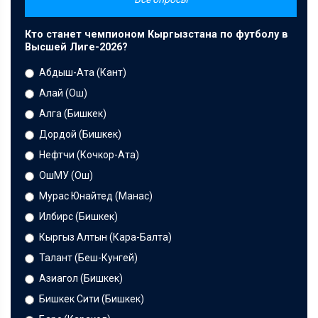
Кто станет чемпионом Кыргызстана по футболу в
Высшей Лиге-2026?
Абдыш-Ата (Кант)
Алай (Ош)
Алга (Бишкек)
Дордой (Бишкек)
Нефтчи (Кочкор-Ата)
ОшМУ (Ош)
Мурас Юнайтед (Манас)
Илбирс (Бишкек)
Кыргыз Алтын (Кара-Балта)
Талант (Беш-Кунгей)
Азиагол (Бишкек)
Бишкек Сити (Бишкек)