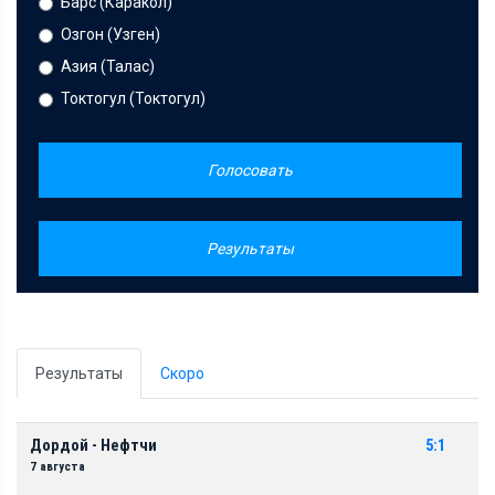
Барс (Каракол)
Озгон (Узген)
Азия (Талас)
Токтогул (Токтогул)
Голосовать
Результаты
Результаты
Скоро
Дордой - Нефтчи
5:1
7 августа