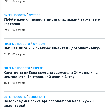
09:10
|
07 августа
/
СУПЕРНОВОСТЬ
ФУТБОЛ
УЕФА изменил правила дисквалификаций за желтые
карточки
09:05
|
07 августа
/
ГЛАВНЫЕ НОВОСТИ
ФУТБОЛ
Высшая Лига-2026: «Мурас Юнайтед» догоняет «Алгу»
01:25
|
07 августа
/
ГЛАВНЫЕ НОВОСТИ
КАРАТЕ
Каратисты из Кыргызстана завоевали 24 медали на
чемпионате Центральной Азии в Актау
16:43
|
06 августа
/
СУПЕРНОВОСТЬ
ВЕЛОСПОРТ
Велосипедная гонка Apricot Marathon Race: нужны
волонтеры!