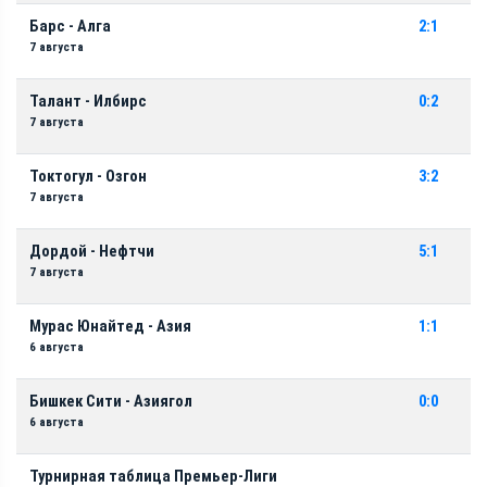
Барс - Алга
2:1
7 августа
Талант - Илбирс
0:2
7 августа
Токтогул - Озгон
3:2
7 августа
Дордой - Нефтчи
5:1
7 августа
Мурас Юнайтед - Азия
1:1
6 августа
Бишкек Сити - Азиягол
0:0
6 августа
Турнирная таблица Премьер-Лиги