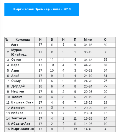
Кыргызская Премьер - лига - 2019
№
Команда
И
В
Н
П
Мячи
О
Алга
17
6
1
11
0
34-15
39
Мурас
2
17
11
5
1
36-15
38
Юнайтед
Озгон
11
4
35
3
17
2
34-18
Барс
10
34
4
17
4
3
44-26
5
Азия
17
10
4
3
40-29
34
6
Алай
17
9
4
4
24-19
31
Ошму
17
6
23
7
6
5
24-28
Дордой
22
8
18
6
4
8
25-24
Нефтчи
9
17
6
2
9
20-26
20
10
Талант
18
4
8
6
21-19
20
Бишкек Сити
11
17
4
6
7
15-22
18
Азиягол
3
12
17
7
7
20-29
16
Илбирс
17
16
13
3
7
7
20-31
Токтогул
14
17
4
2
11
15-28
14
Абдыш-Ата
4
15
17
2
11
14-26
10
Кыргызалтын
4
16
17
0
13
14-45
4