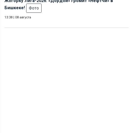
Жогорку Лига-2026: «Дордой» громит «Нефтчи» в
Бишкеке!
Фото
13:38
|
08 августа