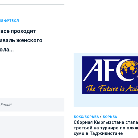
Й ФУТБОЛ
ласе проходит
иваль женского
ла...
/
БОКС/БОРЬБА
БОРЬБА
Сборная Кыргызстана стала
третьей на турнире по пля
сумо в Таджикистане