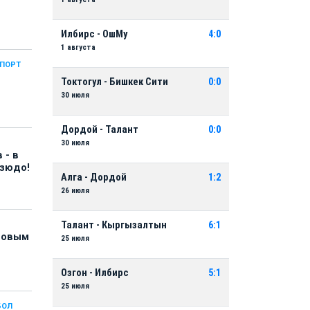
Илбирс - ОшМу
4:0
1 августа
СПОРТ
Токтогул - Бишкек Сити
0:0
30 июля
Дордой - Талант
0:0
30 июля
 - в
дзюдо!
Алга - Дордой
1:2
26 июля
Талант - Кыргызалтын
6:1
 новым
25 июля
Озгон - Илбирс
5:1
25 июля
БОЛ