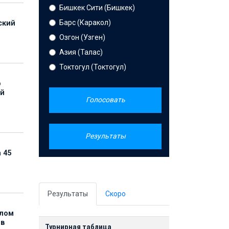
Бишкек Сити (Бишкек)
Барс (Каракол)
ский
Озгон (Узген)
Азия (Талас)
Токтогул (Токтогул)
р
ой
Голосовать
Результаты
 45
Результаты
Скоро
елом
ов
Турнирная таблица