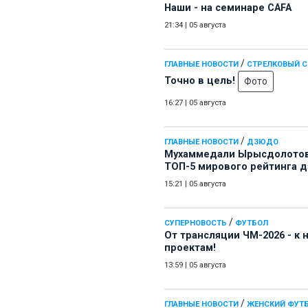
Наши - на семинаре СAFA
21:34
|
05 августа
/
ГЛАВНЫЕ НОВОСТИ
СТРЕЛКОВЫЙ 
Точно в цель!
Фото
16:27
|
05 августа
/
ГЛАВНЫЕ НОВОСТИ
ДЗЮДО
Мухаммедали Ырысдолотов
ТОП-5 мирового рейтинга 
15:21
|
05 августа
/
СУПЕРНОВОСТЬ
ФУТБОЛ
От трансляции ЧМ-2026 - к
проектам!
13:59
|
05 августа
/
ГЛАВНЫЕ НОВОСТИ
ЖЕНСКИЙ ФУТ