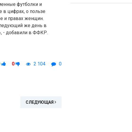
менные футболки и
 в цифрах, о пользе
ве и правах женщин.
следующий же день в
, - добавили в ФФКР.
0
0
2 104
0
СЛЕДУЮЩАЯ