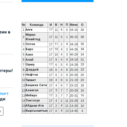
№
Команда
И
В
Н
П
Мячи
О
Алга
17
6
1
11
0
34-15
39
зии в
Мурас
2
17
11
5
1
36-15
38
Юнайтед
Озгон
11
4
35
3
17
2
34-18
Барс
10
34
4
17
4
3
44-26
5
Азия
17
10
4
3
40-29
34
6
Алай
17
9
4
4
24-19
31
Ошму
17
6
23
7
6
5
24-28
Дордой
22
8
18
6
4
8
25-24
нтеры!
Нефтчи
9
17
6
2
9
20-26
20
10
Талант
18
4
8
6
21-19
20
Бишкек Сити
11
17
4
6
7
15-22
18
Азиягол
3
12
17
7
7
20-29
16
СПОРТ
Илбирс
17
16
13
3
7
7
20-31
еди
Токтогул
14
17
4
2
11
15-28
14
Абдыш-Ата
4
15
17
2
11
14-26
10
о
Кыргызалтын
4
16
17
0
13
14-45
4