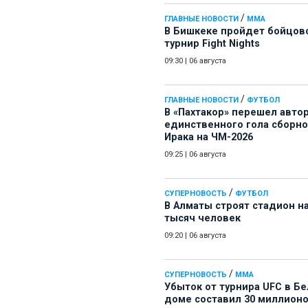
/
ГЛАВНЫЕ НОВОСТИ
ММА
В Бишкеке пройдет бойцов
турнир Fight Nights
09:30
|
06 августа
/
ГЛАВНЫЕ НОВОСТИ
ФУТБОЛ
В «Пахтакор» перешел авто
единственного гола сборн
Ирака на ЧМ-2026
09:25
|
06 августа
/
СУПЕРНОВОСТЬ
ФУТБОЛ
В Алматы строят стадион на
тысяч человек
09:20
|
06 августа
/
СУПЕРНОВОСТЬ
ММА
Убыток от турнира UFC в Б
доме составил 30 миллион