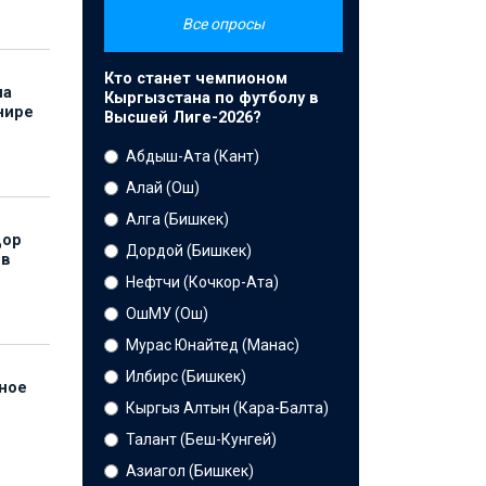
Все опросы
Кто станет чемпионом
на
Кыргызстана по футболу в
нире
Высшей Лиге-2026?
Абдыш-Ата (Кант)
Алай (Ош)
Алга (Бишкек)
дор
Дордой (Бишкек)
 в
Нефтчи (Кочкор-Ата)
ОшМУ (Ош)
Мурас Юнайтед (Манас)
Илбирс (Бишкек)
нное
й
Кыргыз Алтын (Кара-Балта)
Талант (Беш-Кунгей)
Азиагол (Бишкек)