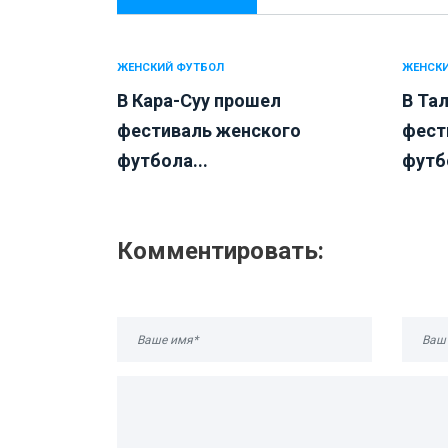
ЖЕНСКИЙ ФУТБОЛ
ЖЕНСКИ
В Кара-Суу прошел
В Та
фестиваль женского
фест
футбола...
футбо
Комментировать: