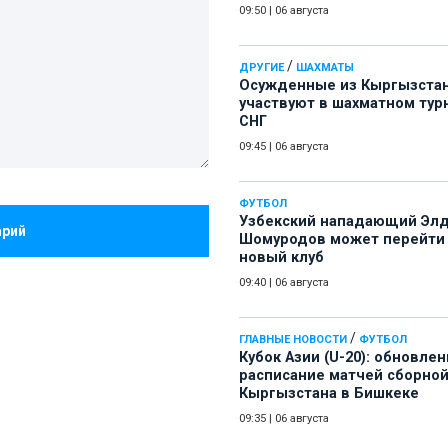
09:50
|
06 августа
/
ДРУГИЕ
ШАХМАТЫ
Осужденные из Кыргызста
участвуют в шахматном тур
СНГ
09:45
|
06 августа
ФУТБОЛ
Узбекский нападающий Эл
арий
Шомуродов может перейти
новый клуб
09:40
|
06 августа
/
ГЛАВНЫЕ НОВОСТИ
ФУТБОЛ
Кубок Азии (U-20): обновле
расписание матчей сборно
Кыргызстана в Бишкеке
09:35
|
06 августа