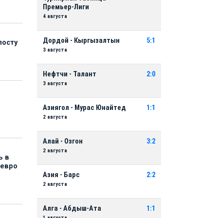
Премьер-Лиги
4 августа
Дордой - Кыргызалтын
5:1
посту
3 августа
Нефтчи - Талант
2:0
3 августа
Азиягол - Мурас Юнайтед
1:1
2 августа
Алай - Озгон
3:2
2 августа
ь в
 евро
Азия - Барс
2:2
2 августа
Алга - Абдыш-Ата
1:1
1 августа