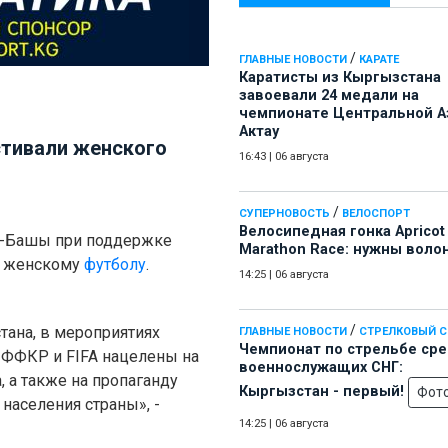
/
ГЛАВНЫЕ НОВОСТИ
КАРАТЕ
Каратисты из Кыргызстана
завоевали 24 медали на
чемпионате Центральной А
Актау
стивали женского
16:43
|
06 августа
/
СУПЕРНОВОСТЬ
ВЕЛОСПОРТ
Велосипедная гонка Apricot
Ат-Башы при поддержке
Marathon Race: нужны воло
о женскому
футболу
.
14:25
|
06 августа
/
ана, в мероприятиях
ГЛАВНЫЕ НОВОСТИ
СТРЕЛКОВЫЙ 
Чемпионат по стрельбе ср
 «ФФКР и FIFA нацелены на
военнослужащих СНГ:
 а также на пропаганду
Кыргызстан - первый!
Фот
населения страны», -
14:25
|
06 августа