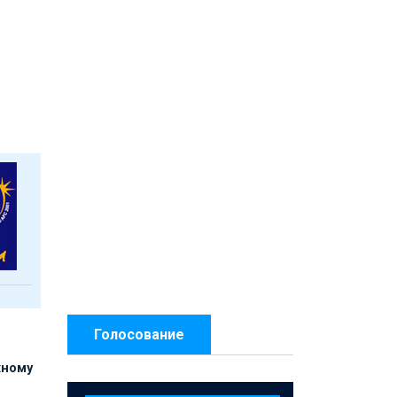
Голосование
жному