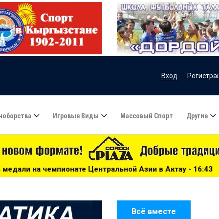
Вход
Регистра
ноборства
Игровые Виды
Массовый Спорт
Другие
 Центральной Азии в Актау - 16:43
***
Велосипедная го
Всё вместе