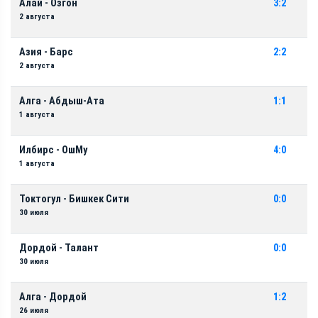
Алай - Озгон
3:2
2 августа
Азия - Барс
2:2
2 августа
Алга - Абдыш-Ата
1:1
1 августа
Илбирс - ОшМу
4:0
1 августа
Токтогул - Бишкек Сити
0:0
30 июля
Дордой - Талант
0:0
30 июля
Алга - Дордой
1:2
26 июля