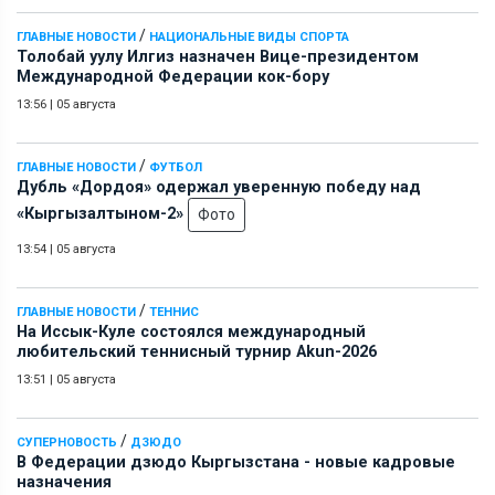
/
ГЛАВНЫЕ НОВОСТИ
НАЦИОНАЛЬНЫЕ ВИДЫ СПОРТА
Толобай уулу Илгиз назначен Вице-президентом
Международной Федерации кок-бору
13:56
|
05 августа
/
ГЛАВНЫЕ НОВОСТИ
ФУТБОЛ
Дубль «Дордоя» одержал уверенную победу над
«Кыргызалтыном-2»
Фото
13:54
|
05 августа
/
ГЛАВНЫЕ НОВОСТИ
ТЕННИС
На Иссык-Куле состоялся международный
любительский теннисный турнир Akun-2026
13:51
|
05 августа
/
СУПЕРНОВОСТЬ
ДЗЮДО
В Федерации дзюдо Кыргызстана - новые кадровые
назначения