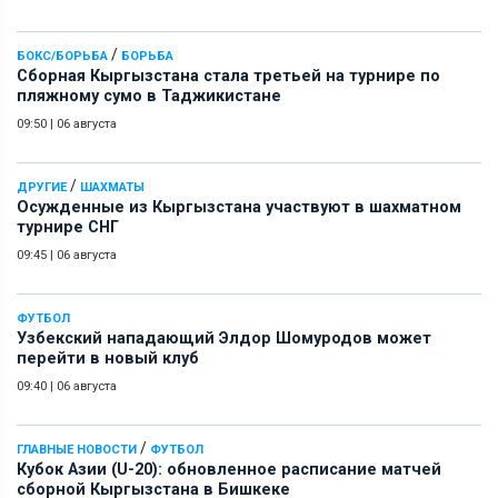
/
БОКС/БОРЬБА
БОРЬБА
Сборная Кыргызстана стала третьей на турнире по
пляжному сумо в Таджикистане
09:50
|
06 августа
/
ДРУГИЕ
ШАХМАТЫ
Осужденные из Кыргызстана участвуют в шахматном
турнире СНГ
09:45
|
06 августа
ФУТБОЛ
Узбекский нападающий Элдор Шомуродов может
перейти в новый клуб
09:40
|
06 августа
/
ГЛАВНЫЕ НОВОСТИ
ФУТБОЛ
Кубок Азии (U-20): обновленное расписание матчей
сборной Кыргызстана в Бишкеке