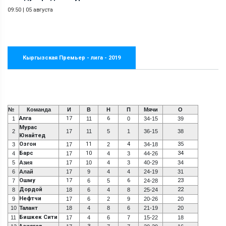
09:50
|
05 августа
Кыргызская Премьер - лига - 2019
№
Команда
И
В
Н
П
Мячи
О
Алга
17
6
1
11
0
34-15
39
Мурас
2
17
11
5
1
36-15
38
Юнайтед
Озгон
11
4
35
3
17
2
34-18
Барс
10
34
4
17
4
3
44-26
5
Азия
17
10
4
3
40-29
34
6
Алай
17
9
4
4
24-19
31
Ошму
17
6
23
7
6
5
24-28
Дордой
22
8
18
6
4
8
25-24
Нефтчи
9
17
6
2
9
20-26
20
10
Талант
18
4
8
6
21-19
20
Бишкек Сити
11
17
4
6
7
15-22
18