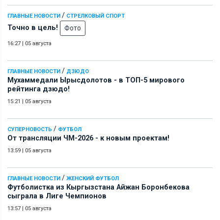
/
ГЛАВНЫЕ НОВОСТИ
СТРЕЛКОВЫЙ СПОРТ
Точно в цель!
Фото
16:27
|
05 августа
/
ГЛАВНЫЕ НОВОСТИ
ДЗЮДО
Мухаммедали Ырысдолотов - в ТОП-5 мирового
рейтинга дзюдо!
15:21
|
05 августа
/
СУПЕРНОВОСТЬ
ФУТБОЛ
От трансляции ЧМ-2026 - к новым проектам!
13:59
|
05 августа
/
ГЛАВНЫЕ НОВОСТИ
ЖЕНСКИЙ ФУТБОЛ
Футболистка из Кыргызстана Айжан Боронбекова
сыграла в Лиге Чемпионов
13:57
|
05 августа