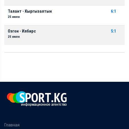
Талант - Кыргызалтын
6:1
25 июля
Озгон - Илбирс
5:1
25 июля
Главная