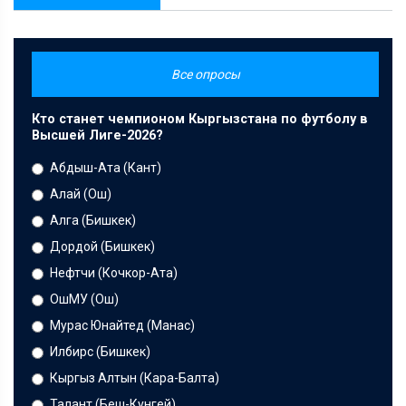
Все опросы
Кто станет чемпионом Кыргызстана по футболу в
Высшей Лиге-2026?
Абдыш-Ата (Кант)
Алай (Ош)
Алга (Бишкек)
Дордой (Бишкек)
Нефтчи (Кочкор-Ата)
ОшМУ (Ош)
Мурас Юнайтед (Манас)
Илбирс (Бишкек)
Кыргыз Алтын (Кара-Балта)
Талант (Беш-Кунгей)