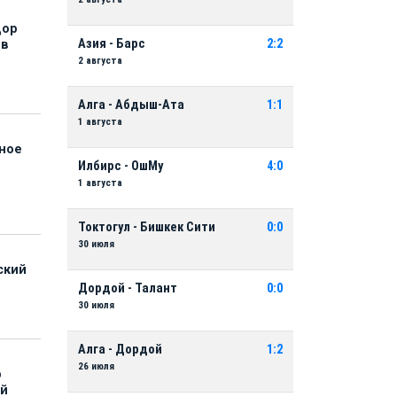
дор
Азия - Барс
2:2
 в
2 августа
Алга - Абдыш-Ата
1:1
1 августа
нное
й
Илбирс - ОшМу
4:0
1 августа
Токтогул - Бишкек Сити
0:0
30 июля
ский
Дордой - Талант
0:0
30 июля
Алга - Дордой
1:2
26 июля
р
ой