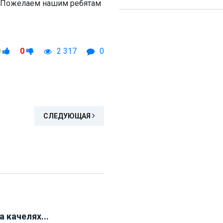
а. Пожелаем нашим ребятам
0
0
2 317
0
СЛЕДУЮЩАЯ
а качелях...