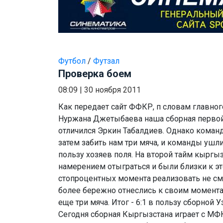
Футбол
/
Футзал
Проверка боем
08:09
|
30 ноября 2011
Как передает сайт ФФКР, п словам главно
Нуржана Джетыбаева наша сборная первой 
отличился Эркин Табалдиев. Однако коман
затем забить нам три мяча, и команды ушли
пользу хозяев поля. На второй тайм кырг
намерением отыграться и были близки к эт
стопроцентных момента реализовать не смо
более бережно отнеслись к своим момента
еще три мяча. Итог - 6:1 в пользу сборной У
Сегодня сборная Кыргызстана играет с МФК