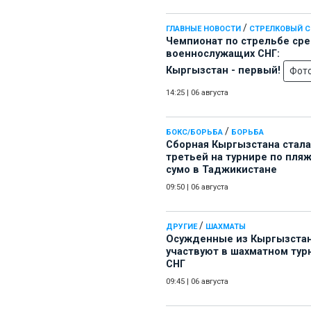
/
ГЛАВНЫЕ НОВОСТИ
СТРЕЛКОВЫЙ 
Чемпионат по стрельбе ср
военнослужащих СНГ:
Кыргызстан - первый!
Фот
14:25
|
06 августа
/
БОКС/БОРЬБА
БОРЬБА
Сборная Кыргызстана стала
третьей на турнире по пля
сумо в Таджикистане
09:50
|
06 августа
/
ДРУГИЕ
ШАХМАТЫ
Осужденные из Кыргызста
участвуют в шахматном тур
СНГ
09:45
|
06 августа