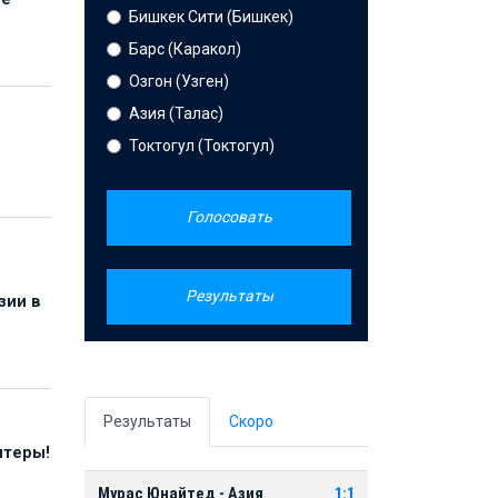
Бишкек Сити (Бишкек)
Барс (Каракол)
Озгон (Узген)
Азия (Талас)
Токтогул (Токтогул)
Голосовать
Результаты
зии в
Результаты
Скоро
нтеры!
Мурас Юнайтед - Азия
1:1