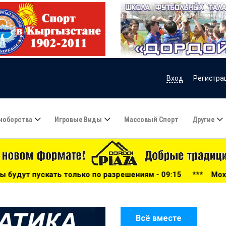
Вход
Регистра
ноборства
Игровые Виды
Массовый Спорт
Другие
ко по разрешениям - 09:15
***
Мохаммед Салах продолжи
Всё вместе