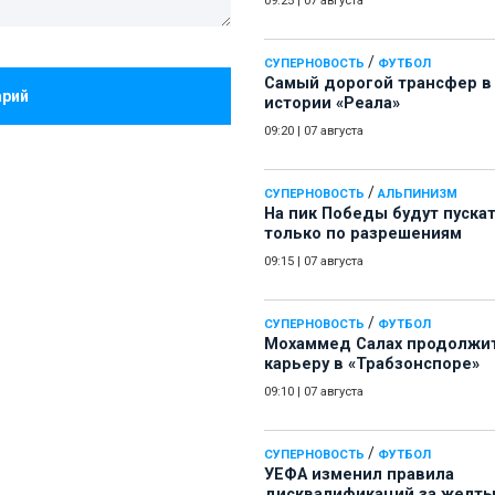
09:25
|
07 августа
/
СУПЕРНОВОСТЬ
ФУТБОЛ
Самый дорогой трансфер в
арий
истории «Реала»
09:20
|
07 августа
/
СУПЕРНОВОСТЬ
АЛЬПИНИЗМ
На пик Победы будут пуска
только по разрешениям
09:15
|
07 августа
/
СУПЕРНОВОСТЬ
ФУТБОЛ
Мохаммед Салах продолжи
карьеру в «Трабзонспоре»
09:10
|
07 августа
/
СУПЕРНОВОСТЬ
ФУТБОЛ
УЕФА изменил правила
дисквалификаций за желт