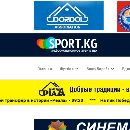
Главная
Футбол
Бокс/борьба
Еди
 «Реала» - 09:20
***
На пик Победы будут пускать толь