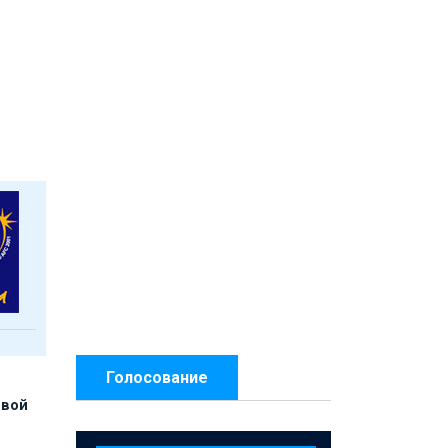
Голосование
рвой