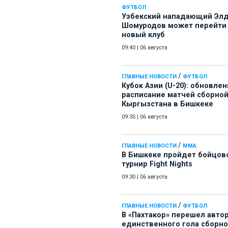
ФУТБОЛ
Узбекский нападающий Эл
Шомуродов может перейти
новый клуб
09:40
|
06 августа
/
ГЛАВНЫЕ НОВОСТИ
ФУТБОЛ
Кубок Азии (U-20): обновле
расписание матчей сборно
Кыргызстана в Бишкеке
09:35
|
06 августа
/
ГЛАВНЫЕ НОВОСТИ
ММА
В Бишкеке пройдет бойцов
турнир Fight Nights
09:30
|
06 августа
/
ГЛАВНЫЕ НОВОСТИ
ФУТБОЛ
В «Пахтакор» перешел авто
единственного гола сборн