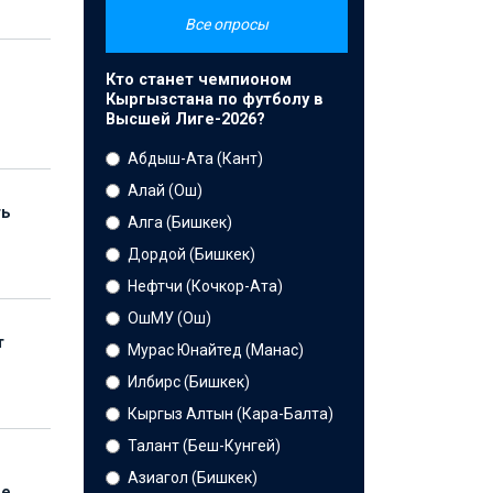
Все опросы
Кто станет чемпионом
Кыргызстана по футболу в
Высшей Лиге-2026?
Абдыш-Ата (Кант)
Алай (Ош)
ть
Алга (Бишкек)
Дордой (Бишкек)
Нефтчи (Кочкор-Ата)
ОшМУ (Ош)
т
Мурас Юнайтед (Манас)
Илбирс (Бишкек)
Кыргыз Алтын (Кара-Балта)
Талант (Беш-Кунгей)
Азиагол (Бишкек)
ые