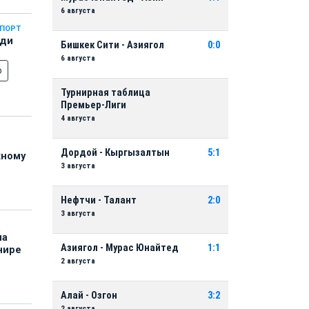
6 августа
СПОРТ
еди
Бишкек Сити - Азиягол
0:0
6 августа
о
Турнирная таблица
Премьер-Лиги
4 августа
Дордой - Кыргызалтын
5:1
жному
3 августа
Нефтчи - Талант
2:0
3 августа
на
Азиягол - Мурас Юнайтед
1:1
нире
2 августа
Алай - Озгон
3:2
2 августа