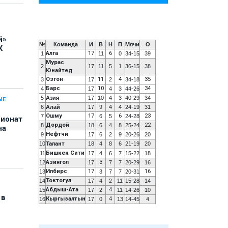
й»
№
Команда
И
В
Н
П
Мячи
О
К
Алга
17
6
1
11
0
34-15
39
Мурас
2
17
11
5
1
36-15
38
Юнайтед
Озгон
11
4
35
3
17
2
34-18
Барс
10
34
4
17
4
3
44-26
5
Азия
17
10
4
3
40-29
34
ЫЕ
6
Алай
17
9
4
4
24-19
31
Ошму
17
6
23
7
6
5
24-28
пионат
Дордой
22
8
18
6
4
8
25-24
на
Нефтчи
9
17
6
2
9
20-26
20
10
Талант
18
4
8
6
21-19
20
Бишкек Сити
11
17
4
6
7
15-22
18
Азиягол
3
12
17
7
7
20-29
16
Илбирс
17
16
13
3
7
7
20-31
Токтогул
14
17
4
2
11
15-28
14
Абдыш-Ата
4
15
17
2
11
14-26
10
 в
Кыргызалтын
4
16
17
0
13
14-45
4