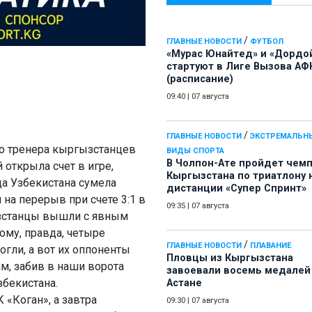
/
ГЛАВНЫЕ НОВОСТИ
ФУТБОЛ
«Мурас Юнайтед» и «Дордо
стартуют в Лиге Вызова АФ
(расписание)
09:40
|
07 августа
/
ГЛАВНЫЕ НОВОСТИ
ЭКСТРЕМАЛЬН
го тренера кыргызстанцев
ВИДЫ СПОРТА
В Чолпон-Ате пройдет чем
открыла счет в игре,
Кыргызстана по триатлону 
да Узбекистана сумела
дистанции «Супер Спринт»
 на перерыв при счете 3:1 в
09:35
|
07 августа
ызстанцы вышли с явным
ому, правда, четыре
/
ГЛАВНЫЕ НОВОСТИ
ПЛАВАНИЕ
гли, а вот их оппоненты
Пловцы из Кыргызстана
м, забив в наши ворота
завоевали восемь медалей
збекистана.
Астане
 «Коган», а завтра
09:30
|
07 августа