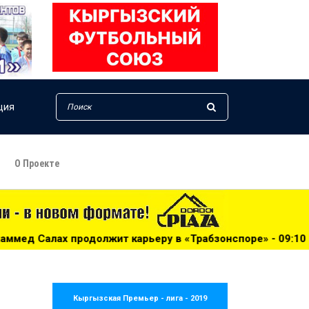
ция
О Проекте
т карьеру в «Трабзонспоре» - 09:10
***
УЕФА изменил 
Кыргызская Премьер - лига - 2019