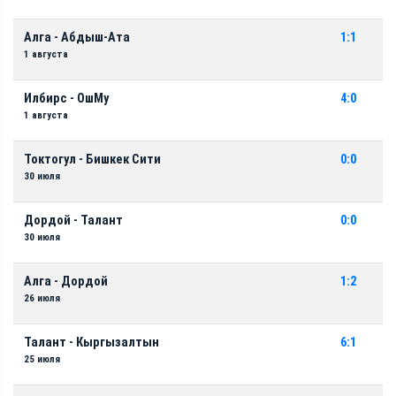
Алга - Абдыш-Ата
1:1
1 августа
Илбирс - ОшМу
4:0
1 августа
Токтогул - Бишкек Сити
0:0
30 июля
Дордой - Талант
0:0
30 июля
Алга - Дордой
1:2
26 июля
Талант - Кыргызалтын
6:1
25 июля