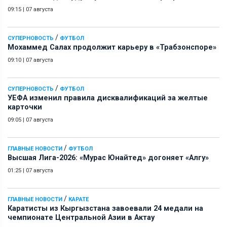
09:15
|
07 августа
/
СУПЕРНОВОСТЬ
ФУТБОЛ
Мохаммед Салах продолжит карьеру в «Трабзонспоре»
09:10
|
07 августа
/
СУПЕРНОВОСТЬ
ФУТБОЛ
УЕФА изменил правила дисквалификаций за желтые
карточки
09:05
|
07 августа
/
ГЛАВНЫЕ НОВОСТИ
ФУТБОЛ
Высшая Лига-2026: «Мурас Юнайтед» догоняет «Алгу»
01:25
|
07 августа
/
ГЛАВНЫЕ НОВОСТИ
КАРАТЕ
Каратисты из Кыргызстана завоевали 24 медали на
чемпионате Центральной Азии в Актау