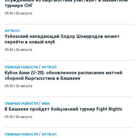
Осужденные из Кыргызстана участвуют в шахматном
турнире СНГ
09:45
|
06 августа
ФУТБОЛ
Узбекский нападающий Элдор Шомуродов может
перейти в новый клуб
09:40
|
06 августа
/
ГЛАВНЫЕ НОВОСТИ
ФУТБОЛ
Кубок Азии (U-20): обновленное расписание матчей
сборной Кыргызстана в Бишкеке
09:35
|
06 августа
/
ГЛАВНЫЕ НОВОСТИ
ММА
В Бишкеке пройдет бойцовский турнир Fight Nights
09:30
|
06 августа
/
ГЛАВНЫЕ НОВОСТИ
ФУТБОЛ