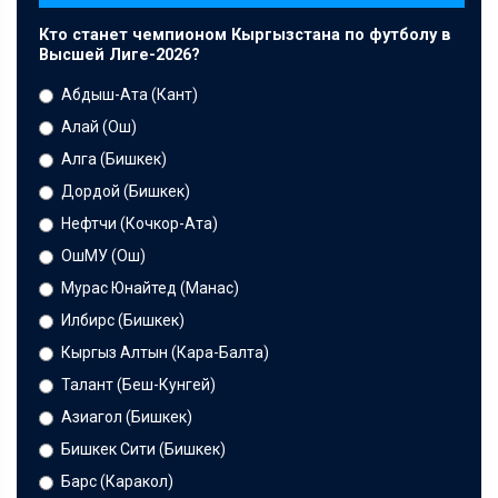
Кто станет чемпионом Кыргызстана по футболу в
Высшей Лиге-2026?
Абдыш-Ата (Кант)
Алай (Ош)
Алга (Бишкек)
Дордой (Бишкек)
Нефтчи (Кочкор-Ата)
ОшМУ (Ош)
Мурас Юнайтед (Манас)
Илбирс (Бишкек)
Кыргыз Алтын (Кара-Балта)
Талант (Беш-Кунгей)
Азиагол (Бишкек)
Бишкек Сити (Бишкек)
Барс (Каракол)