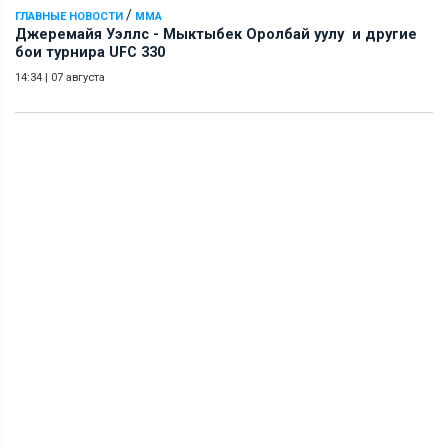
/
ГЛАВНЫЕ НОВОСТИ
ММА
Джеремайя Уэллс - Мыктыбек Оролбай уулу и другие
бои турнира UFC 330
14:34
|
07 августа