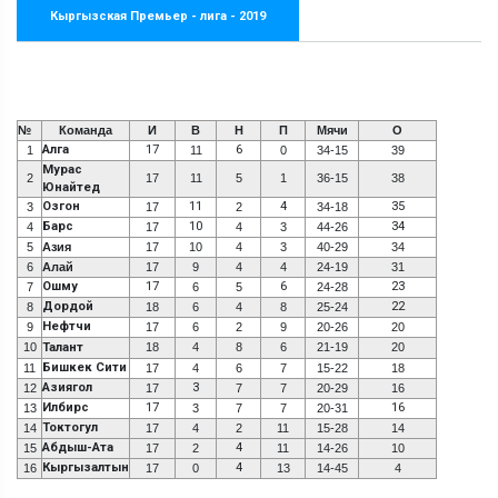
Кыргызская Премьер - лига - 2019
№
Команда
И
В
Н
П
Мячи
О
Алга
17
6
1
11
0
34-15
39
Мурас
2
17
11
5
1
36-15
38
Юнайтед
Озгон
11
4
35
3
17
2
34-18
Барс
10
34
4
17
4
3
44-26
5
Азия
17
10
4
3
40-29
34
6
Алай
17
9
4
4
24-19
31
Ошму
17
6
23
7
6
5
24-28
Дордой
22
8
18
6
4
8
25-24
Нефтчи
9
17
6
2
9
20-26
20
10
Талант
18
4
8
6
21-19
20
Бишкек Сити
11
17
4
6
7
15-22
18
Азиягол
3
12
17
7
7
20-29
16
Илбирс
17
16
13
3
7
7
20-31
Токтогул
14
17
4
2
11
15-28
14
Абдыш-Ата
4
15
17
2
11
14-26
10
Кыргызалтын
4
16
17
0
13
14-45
4