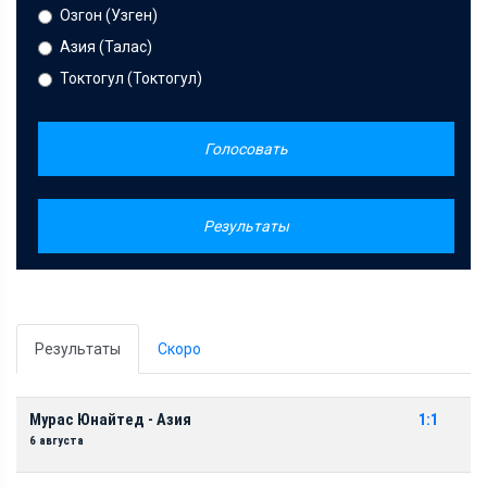
Озгон (Узген)
Азия (Талас)
Токтогул (Токтогул)
Голосовать
Результаты
Результаты
Скоро
Мурас Юнайтед - Азия
1:1
6 августа