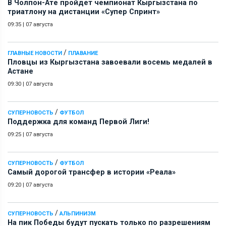
В Чолпон-Ате пройдет чемпионат Кыргызстана по
триатлону на дистанции «Супер Спринт»
09:35
|
07 августа
/
ГЛАВНЫЕ НОВОСТИ
ПЛАВАНИЕ
Пловцы из Кыргызстана завоевали восемь медалей в
Астане
09:30
|
07 августа
/
СУПЕРНОВОСТЬ
ФУТБОЛ
Поддержка для команд Первой Лиги!
09:25
|
07 августа
/
СУПЕРНОВОСТЬ
ФУТБОЛ
Самый дорогой трансфер в истории «Реала»
09:20
|
07 августа
/
СУПЕРНОВОСТЬ
АЛЬПИНИЗМ
На пик Победы будут пускать только по разрешениям