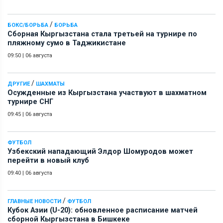
/
БОКС/БОРЬБА
БОРЬБА
Сборная Кыргызстана стала третьей на турнире по
пляжному сумо в Таджикистане
09:50
|
06 августа
/
ДРУГИЕ
ШАХМАТЫ
Осужденные из Кыргызстана участвуют в шахматном
турнире СНГ
09:45
|
06 августа
ФУТБОЛ
Узбекский нападающий Элдор Шомуродов может
перейти в новый клуб
09:40
|
06 августа
/
ГЛАВНЫЕ НОВОСТИ
ФУТБОЛ
Кубок Азии (U-20): обновленное расписание матчей
сборной Кыргызстана в Бишкеке