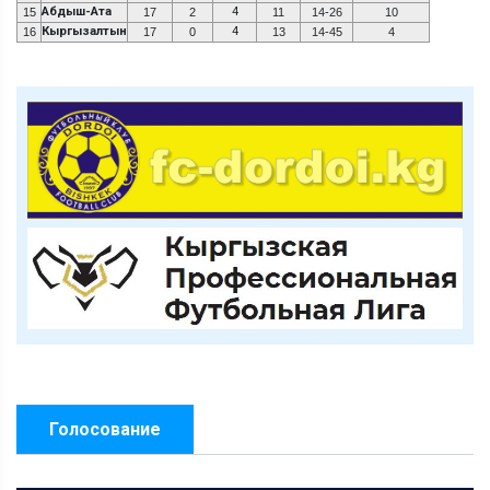
Абдыш-Ата
4
15
17
2
11
14-26
10
Кыргызалтын
4
16
17
0
13
14-45
4
Голосование