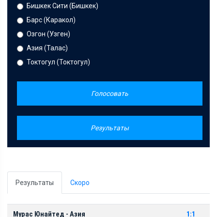
Бишкек Сити (Бишкек)
Барс (Каракол)
Озгон (Узген)
Азия (Талас)
Токтогул (Токтогул)
Голосовать
Результаты
Результаты
Скоро
Мурас Юнайтед - Азия
1:1