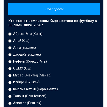
Все опросы
Кто станет чемпионом Кыргызстана по футболу в
Высшей Лиге-2026?
Абдыш-Ата (Кант)
Алай (Ош)
Алга (Бишкек)
Дордой (Бишкек)
Нефтчи (Кочкор-Ата)
ОшМУ (Ош)
Мурас Юнайтед (Манас)
Илбирс (Бишкек)
Кыргыз Алтын (Кара-Балта)
Талант (Беш-Кунгей)
Азиагол (Бишкек)