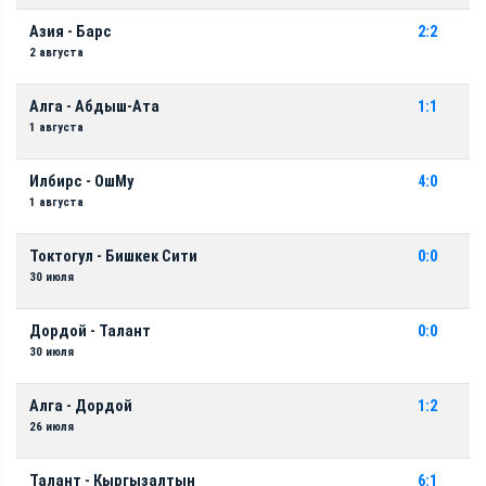
Азия - Барс
2:2
2 августа
Алга - Абдыш-Ата
1:1
1 августа
Илбирс - ОшМу
4:0
1 августа
Токтогул - Бишкек Сити
0:0
30 июля
Дордой - Талант
0:0
30 июля
Алга - Дордой
1:2
26 июля
Талант - Кыргызалтын
6:1