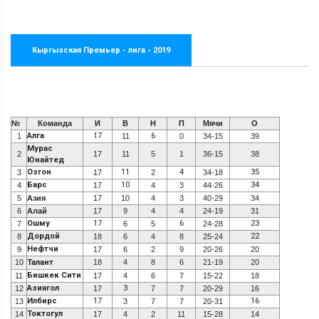
Кыргызская Премьер - лига - 2019
№
Команда
И
В
Н
П
Мячи
О
Алга
17
6
1
11
0
34-15
39
Мурас
2
17
11
5
1
36-15
38
Юнайтед
Озгон
11
4
35
3
17
2
34-18
Барс
10
34
4
17
4
3
44-26
5
Азия
17
10
4
3
40-29
34
6
Алай
17
9
4
4
24-19
31
Ошму
17
6
23
7
6
5
24-28
Дордой
22
8
18
6
4
8
25-24
Нефтчи
9
17
6
2
9
20-26
20
10
Талант
18
4
8
6
21-19
20
Бишкек Сити
11
17
4
6
7
15-22
18
Азиягол
3
12
17
7
7
20-29
16
Илбирс
17
16
13
3
7
7
20-31
Токтогул
14
17
4
2
11
15-28
14