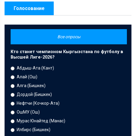
Голосование
Все опросы
Кто станет чемпионом Кыргызстана по футболу в
Высшей Лиге-2026?
Абдыш-Ата (Кант)
Алай (Ош)
Алга (Бишкек)
Дордой (Бишкек)
Нефтчи (Кочкор-Ата)
ОшМУ (Ош)
Мурас Юнайтед (Манас)
Илбирс (Бишкек)