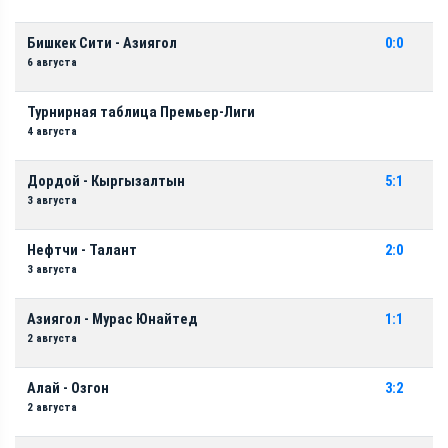
Бишкек Сити - Азиягол
0:0
6 августа
Турнирная таблица Премьер-Лиги
4 августа
Дордой - Кыргызалтын
5:1
3 августа
Нефтчи - Талант
2:0
3 августа
Азиягол - Мурас Юнайтед
1:1
2 августа
Алай - Озгон
3:2
2 августа