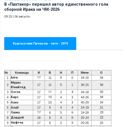
В «Пахтакор» перешел автор единственного гола
сборной Ирака на ЧМ-2026
09:25
|
06 августа
Кыргызская Премьер - лига - 2019
№
Команда
И
В
Н
П
Мячи
О
Алга
17
6
1
11
0
34-15
39
Мурас
2
17
11
5
1
36-15
38
Юнайтед
Озгон
11
4
35
3
17
2
34-18
Барс
10
34
4
17
4
3
44-26
5
Азия
17
10
4
3
40-29
34
6
Алай
17
9
4
4
24-19
31
Ошму
17
6
23
7
6
5
24-28
Дордой
22
8
18
6
4
8
25-24
Нефтчи
9
17
6
2
9
20-26
20