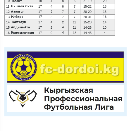
10
Талант
18
4
8
6
21-19
20
Бишкек Сити
11
17
4
6
7
15-22
18
Азиягол
3
12
17
7
7
20-29
16
Илбирс
17
16
13
3
7
7
20-31
Токтогул
14
17
4
2
11
15-28
14
Абдыш-Ата
4
15
17
2
11
14-26
10
Кыргызалтын
4
16
17
0
13
14-45
4