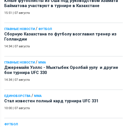
Юные футболисты из Оша под руководством Азамата
Байматова участвуют в турнире в Казахстане
15:51
|
07 августа
/
ГЛАВНЫЕ НОВОСТИ
ФУТБОЛ
Сборную Казахстана по футболу возглавил тренер из
Голландии
14:34
|
07 августа
/
ГЛАВНЫЕ НОВОСТИ
ММА
Джеремайя Уэллс - Мыктыбек Оролбай уулу и другие
бои турнира UFC 330
14:34
|
07 августа
/
ЕДИНОБОРСТВА
ММА
Стал известен полный кард турнира UFC 331
10:00
|
07 августа
ФУТБОЛ