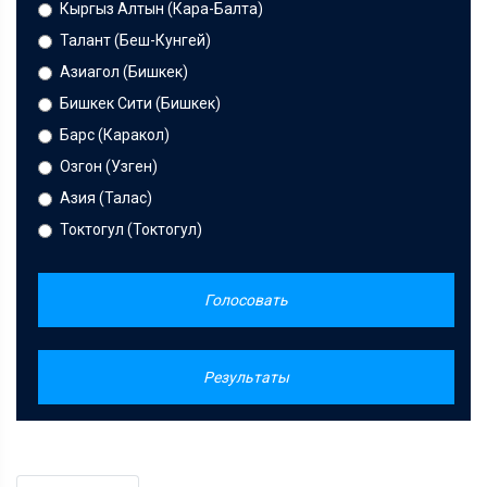
Кыргыз Алтын (Кара-Балта)
Талант (Беш-Кунгей)
Азиагол (Бишкек)
Бишкек Сити (Бишкек)
Барс (Каракол)
Озгон (Узген)
Азия (Талас)
Токтогул (Токтогул)
Голосовать
Результаты