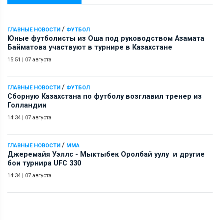
/
ГЛАВНЫЕ НОВОСТИ
ФУТБОЛ
Юные футболисты из Оша под руководством Азамата
Байматова участвуют в турнире в Казахстане
15:51
|
07 августа
/
ГЛАВНЫЕ НОВОСТИ
ФУТБОЛ
Сборную Казахстана по футболу возглавил тренер из
Голландии
14:34
|
07 августа
/
ГЛАВНЫЕ НОВОСТИ
ММА
Джеремайя Уэллс - Мыктыбек Оролбай уулу и другие
бои турнира UFC 330
14:34
|
07 августа