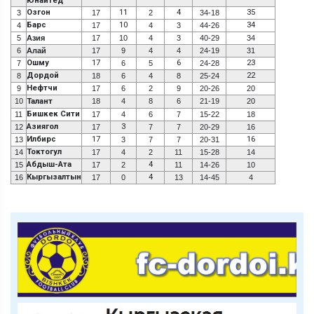
Юнайтед
Озгон
11
4
35
3
17
2
34-18
Барс
10
34
4
17
4
3
44-26
5
Азия
17
10
4
3
40-29
34
6
Алай
17
9
4
4
24-19
31
Ошму
17
6
23
7
6
5
24-28
Дордой
22
8
18
6
4
8
25-24
Нефтчи
9
17
6
2
9
20-26
20
10
Талант
18
4
8
6
21-19
20
Бишкек Сити
11
17
4
6
7
15-22
18
Азиягол
3
12
17
7
7
20-29
16
Илбирс
17
16
13
3
7
7
20-31
Токтогул
14
17
4
2
11
15-28
14
Абдыш-Ата
4
15
17
2
11
14-26
10
Кыргызалтын
4
16
17
0
13
14-45
4