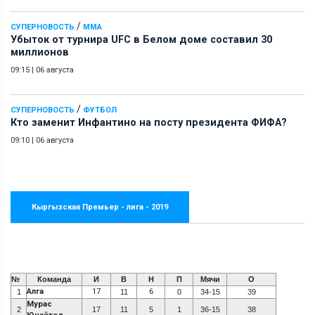
/
СУПЕРНОВОСТЬ
ММА
Убыток от турнира UFC в Белом доме составил 30
миллионов
09:15
|
06 августа
/
СУПЕРНОВОСТЬ
ФУТБОЛ
Кто заменит Инфантино на посту президента ФИФА?
09:10
|
06 августа
Кыргызская Премьер - лига - 2019
№
Команда
И
В
Н
П
Мячи
О
Алга
17
6
1
11
0
34-15
39
Мурас
2
17
11
5
1
36-15
38