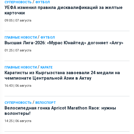
/
СУПЕРНОВОСТЬ
ФУТБОЛ
УЕФА изменил правила дисквалификаций за желтые
карточки
09:05
|
07 августа
/
ГЛАВНЫЕ НОВОСТИ
ФУТБОЛ
Высшая Лига-2026: «Мурас Юнайтед» догоняет «Алгу»
01:25
|
07 августа
/
ГЛАВНЫЕ НОВОСТИ
КАРАТЕ
Каратисты из Кыргызстана завоевали 24 медали на
чемпионате Центральной Азии в Актау
16:43
|
06 августа
/
СУПЕРНОВОСТЬ
ВЕЛОСПОРТ
Велосипедная гонка Apricot Marathon Race: нужны
волонтеры!
14:25
|
06 августа