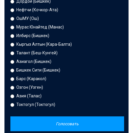
Дордой (Бишкек)
Нефтчи (Кочкор-Ата)
ОшМУ (Ош)
Мурас Юнайтед (Манас)
Илбирс (Бишкек)
Кыргыз Алтын (Кара-Балта)
Талант (Беш-Кунгей)
Азиагол (Бишкек)
Бишкек Сити (Бишкек)
Барс (Каракол)
Озгон (Узген)
Азия (Талас)
Токтогул (Токтогул)
Голосовать