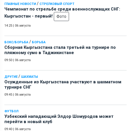
/
ГЛАВНЫЕ НОВОСТИ
СТРЕЛКОВЫЙ СПОРТ
Чемпионат по стрельбе среди военнослужащих СНГ:
Кыргызстан - первый!
Фото
14:25
|
06 августа
/
БОКС/БОРЬБА
БОРЬБА
Сборная Кыргызстана стала третьей на турнире по
пляжному сумо в Таджикистане
09:50
|
06 августа
/
ДРУГИЕ
ШАХМАТЫ
Осужденные из Кыргызстана участвуют в шахматном
турнире СНГ
09:45
|
06 августа
ФУТБОЛ
Узбекский нападающий Элдор Шомуродов может
перейти в новый клуб
09:40
|
06 августа