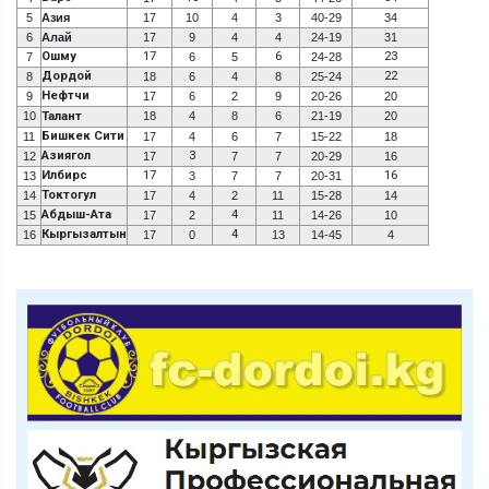
5
Азия
17
10
4
3
40-29
34
6
Алай
17
9
4
4
24-19
31
Ошму
17
6
23
7
6
5
24-28
Дордой
22
8
18
6
4
8
25-24
Нефтчи
9
17
6
2
9
20-26
20
10
Талант
18
4
8
6
21-19
20
Бишкек Сити
11
17
4
6
7
15-22
18
Азиягол
3
12
17
7
7
20-29
16
Илбирс
17
16
13
3
7
7
20-31
Токтогул
14
17
4
2
11
15-28
14
Абдыш-Ата
4
15
17
2
11
14-26
10
Кыргызалтын
4
16
17
0
13
14-45
4