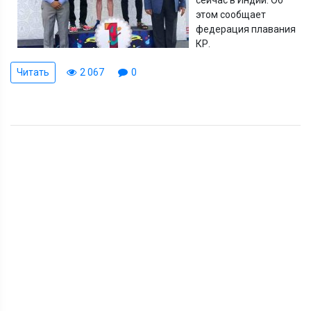
этом сообщает
федерация плавания
КР.
Читать
2 067
0