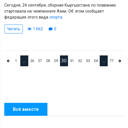
Сегодня, 24 сентября, сборная Кыргызстана по плаванию
стартовала на чемпионате Азии. Об этом сообщает
федерация этого вида
спорта
.
Читать
1 662
0
...
30
...
1
26
27
28
29
31
32
33
34
77
Всё вместе