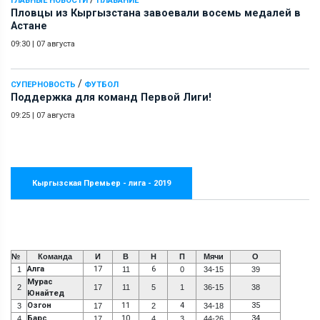
ГЛАВНЫЕ НОВОСТИ
ПЛАВАНИЕ
Пловцы из Кыргызстана завоевали восемь медалей в
Астане
09:30
|
07 августа
/
СУПЕРНОВОСТЬ
ФУТБОЛ
Поддержка для команд Первой Лиги!
09:25
|
07 августа
Кыргызская Премьер - лига - 2019
№
Команда
И
В
Н
П
Мячи
О
Алга
17
6
1
11
0
34-15
39
Мурас
2
17
11
5
1
36-15
38
Юнайтед
Озгон
11
4
35
3
17
2
34-18
Барс
10
34
4
17
4
3
44-26