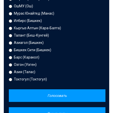
ОшМУ (Ош)
Мурас Юнайтед (Манас)
Илбирс (Бишкек)
Кыргыз Алтын (Кара-Балта)
Талант (Беш-Кунгей)
Азиагол (Бишкек)
Бишкек Сити (Бишкек)
Барс (Каракол)
Озгон (Узген)
Азия (Талас)
Токтогул (Токтогул)
Голосовать