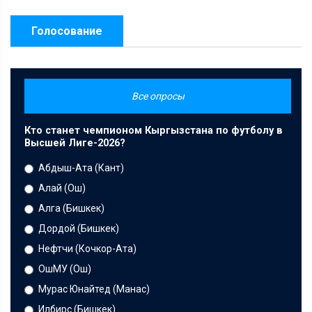
Голосование
Все опросы
Кто станет чемпионом Кыргызстана по футболу в
Высшей Лиге-2026?
Абдыш-Ата (Кант)
Алай (Ош)
Алга (Бишкек)
Дордой (Бишкек)
Нефтчи (Кочкор-Ата)
ОшМУ (Ош)
Мурас Юнайтед (Манас)
Илбирс (Бишкек)