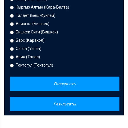
Кыргыз Алтын (Кара-Балта)
Талант (Беш-Кунгей)
Азиагол (Бишкек)
Бишкек Сити (Бишкек)
Барс (Каракол)
Озгон (Узген)
Азия (Талас)
Токтогул (Токтогул)
Голосовать
Результаты