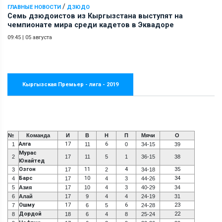
/
ГЛАВНЫЕ НОВОСТИ
ДЗЮДО
Семь дзюдоистов из Кыргызстана выступят на
чемпионате мира среди кадетов в Эквадоре
09:45
|
05 августа
Кыргызская Премьер - лига - 2019
№
Команда
И
В
Н
П
Мячи
О
Алга
17
6
1
11
0
34-15
39
Мурас
2
17
11
5
1
36-15
38
Юнайтед
Озгон
11
4
35
3
17
2
34-18
Барс
10
34
4
17
4
3
44-26
5
Азия
17
10
4
3
40-29
34
6
Алай
17
9
4
4
24-19
31
Ошму
17
6
23
7
6
5
24-28
Дордой
22
8
18
6
4
8
25-24