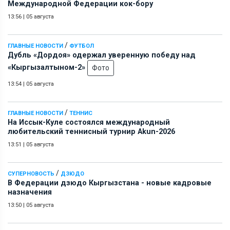
Международной Федерации кок-бору
13:56
|
05 августа
/
ГЛАВНЫЕ НОВОСТИ
ФУТБОЛ
Дубль «Дордоя» одержал уверенную победу над
«Кыргызалтыном-2»
Фото
13:54
|
05 августа
/
ГЛАВНЫЕ НОВОСТИ
ТЕННИС
На Иссык-Куле состоялся международный
любительский теннисный турнир Akun-2026
13:51
|
05 августа
/
СУПЕРНОВОСТЬ
ДЗЮДО
В Федерации дзюдо Кыргызстана - новые кадровые
назначения
13:50
|
05 августа