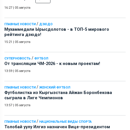
16:27
|
05 августа
/
ГЛАВНЫЕ НОВОСТИ
ДЗЮДО
Мухаммедали Ырысдолотов - в ТОП-5 мирового
рейтинга дзюдо!
15:21
|
05 августа
/
СУПЕРНОВОСТЬ
ФУТБОЛ
От трансляции ЧМ-2026 - к новым проектам!
13:59
|
05 августа
/
ГЛАВНЫЕ НОВОСТИ
ЖЕНСКИЙ ФУТБОЛ
Футболистка из Кыргызстана Айжан Боронбекова
сыграла в Лиге Чемпионов
13:57
|
05 августа
/
ГЛАВНЫЕ НОВОСТИ
НАЦИОНАЛЬНЫЕ ВИДЫ СПОРТА
Толобай уулу Илгиз назначен Вице-президентом