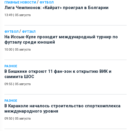
/
ГЛАВНЫЕ НОВОСТИ
ФУТБОЛ
Лига Чемпионов: «Кайрат» проиграл в Болгарии
13:49
|
05 августа
/
ФУТБОЛ
ФУТЗАЛ
На Иссык-Куле проходит международный турнир по
футзалу среди юношей
10:00
|
05 августа
РАЗНОЕ
В Бишкеке откроют 11 фан-зон к открытию ВИК и
саммита ШОС
09:55
|
05 августа
РАЗНОЕ
В Караколе началось строительство спорткомплекса
международного уровня
09:50
|
05 августа