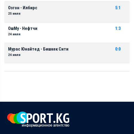
Озгон - Илбирс
5:1
25 июля
ОшМу - Нефтчи
1:3
24 июля
Мурас Юнайтед - Бишкек Сити
0:0
24 июля