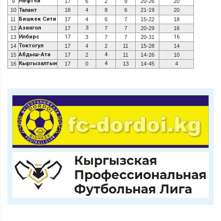
Нефтчи
9
17
6
2
9
20-26
20
10
Талант
18
4
8
6
21-19
20
Бишкек Сити
11
17
4
6
7
15-22
18
Азиягол
3
12
17
7
7
20-29
16
Илбирс
17
16
13
3
7
7
20-31
Токтогул
14
17
4
2
11
15-28
14
Абдыш-Ата
4
15
17
2
11
14-26
10
Кыргызалтын
4
16
17
0
13
14-45
4