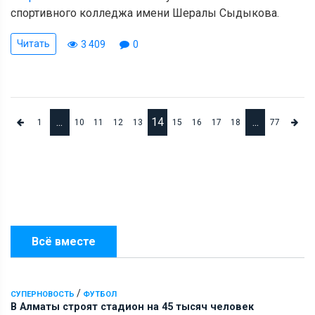
спортивного колледжа имени Шералы Сыдыкова.
Читать
3 409
0
...
14
...
1
10
11
12
13
15
16
17
18
77
Всё вместе
/
СУПЕРНОВОСТЬ
ФУТБОЛ
В Алматы строят стадион на 45 тысяч человек