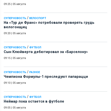
09:25
|
05 августа
/
СУПЕРНОВОСТЬ
ВЕЛОСПОРТ
На «Тур де Франс» потребовали проверять грудь
велогонщиц
09:20
|
05 августа
/
СУПЕРНОВОСТЬ
ФУТБОЛ
Сын Клюйверта дебютировал за «Барселону»
09:15
|
05 августа
/
СУПЕРНОВОСТЬ
РАЗНОЕ
Чемпиона Формулы-1 преследуют папарацци
09:10
|
05 августа
/
СУПЕРНОВОСТЬ
ФУТБОЛ
Неймар пока остается в футболе
09:05
|
05 августа