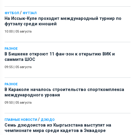
/
ФУТБОЛ
ФУТЗАЛ
На Иссык-Куле проходит международный турнир по
футзалу среди юношей
10:00
|
05 августа
РАЗНОЕ
В Бишкеке откроют 11 фан-зон к открытию ВИК и
саммита ШОС
09:55
|
05 августа
РАЗНОЕ
В Караколе началось строительство спорткомплекса
международного уровня
09:50
|
05 августа
/
ГЛАВНЫЕ НОВОСТИ
ДЗЮДО
Семь дзюдоистов из Кыргызстана выступят на
чемпионате мира среди кадетов в Эквадоре