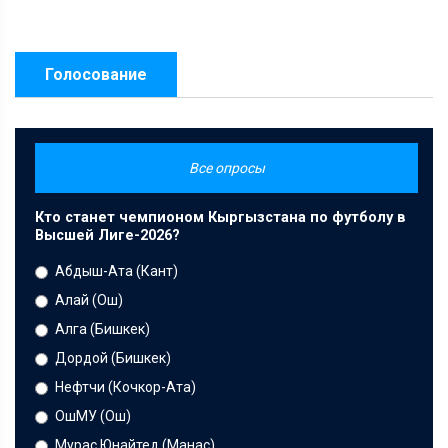
Голосование
Все опросы
Кто станет чемпионом Кыргызстана по футболу в
Высшей Лиге-2026?
Абдыш-Ата (Кант)
Алай (Ош)
Алга (Бишкек)
Дордой (Бишкек)
Нефтчи (Кочкор-Ата)
ОшМУ (Ош)
Мурас Юнайтед (Манас)