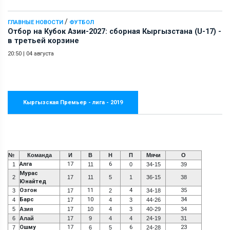
/
ГЛАВНЫЕ НОВОСТИ
ФУТБОЛ
Отбор на Кубок Азии-2027: сборная Кыргызстана (U-17) -
в третьей корзине
20:50
|
04 августа
Кыргызская Премьер - лига - 2019
№
Команда
И
В
Н
П
Мячи
О
Алга
17
6
1
11
0
34-15
39
Мурас
2
17
11
5
1
36-15
38
Юнайтед
Озгон
11
4
35
3
17
2
34-18
Барс
10
34
4
17
4
3
44-26
5
Азия
17
10
4
3
40-29
34
6
Алай
17
9
4
4
24-19
31
Ошму
17
6
23
7
6
5
24-28