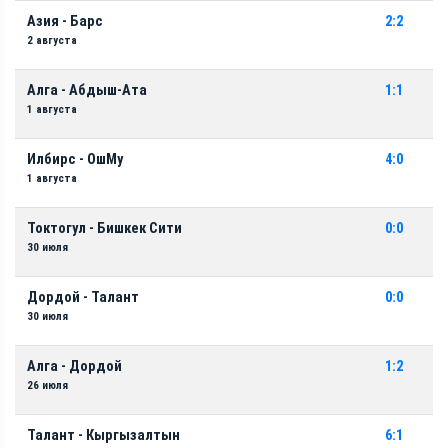
Азия - Барс
2:2
2 августа
Алга - Абдыш-Ата
1:1
1 августа
Илбирс - ОшМу
4:0
1 августа
Токтогул - Бишкек Сити
0:0
30 июля
Дордой - Талант
0:0
30 июля
Алга - Дордой
1:2
26 июля
Талант - Кыргызалтын
6:1