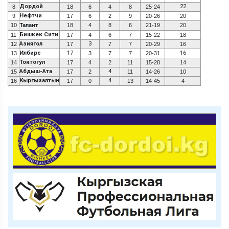
Дордой
22
8
18
6
4
8
25-24
Нефтчи
9
17
6
2
9
20-26
20
10
Талант
18
4
8
6
21-19
20
Бишкек Сити
11
17
4
6
7
15-22
18
Азиягол
3
12
17
7
7
20-29
16
Илбирс
17
16
13
3
7
7
20-31
Токтогул
14
17
4
2
11
15-28
14
Абдыш-Ата
4
15
17
2
11
14-26
10
Кыргызалтын
4
16
17
0
13
14-45
4