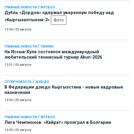
/
ГЛАВНЫЕ НОВОСТИ
ФУТБОЛ
Дубль «Дордоя» одержал уверенную победу над
«Кыргызалтыном-2»
Фото
13:54
|
05 августа
/
ГЛАВНЫЕ НОВОСТИ
ТЕННИС
На Иссык-Куле состоялся международный
любительский теннисный турнир Akun-2026
13:51
|
05 августа
/
СУПЕРНОВОСТЬ
ДЗЮДО
В Федерации дзюдо Кыргызстана - новые кадровые
назначения
13:50
|
05 августа
/
ГЛАВНЫЕ НОВОСТИ
ФУТБОЛ
Лига Чемпионов: «Кайрат» проиграл в Болгарии
13:49
|
05 августа