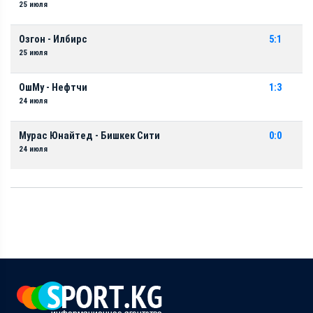
25 июля
Озгон - Илбирс
5:1
25 июля
ОшМу - Нефтчи
1:3
24 июля
Мурас Юнайтед - Бишкек Сити
0:0
24 июля