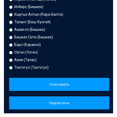
Илбирс (Бишкек)
Кыргыз Алтын (Кара-Балта)
Талант (Беш-Кунгей)
Азиагол (Бишкек)
Бишкек Сити (Бишкек)
Барс (Каракол)
Озгон (Узген)
Азия (Талас)
Токтогул (Токтогул)
Голосовать
Результаты