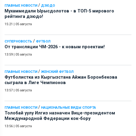
/
ГЛАВНЫЕ НОВОСТИ
ДЗЮДО
Мухаммедали Ырысдолотов - в ТОП-5 мирового
рейтинга дзюдо!
15:21
|
05 августа
/
СУПЕРНОВОСТЬ
ФУТБОЛ
От трансляции ЧМ-2026 - к новым проектам!
13:59
|
05 августа
/
ГЛАВНЫЕ НОВОСТИ
ЖЕНСКИЙ ФУТБОЛ
Футболистка из Кыргызстана Айжан Боронбекова
сыграла в Лиге Чемпионов
13:57
|
05 августа
/
ГЛАВНЫЕ НОВОСТИ
НАЦИОНАЛЬНЫЕ ВИДЫ СПОРТА
Толобай уулу Илгиз назначен Вице-президентом
Международной Федерации кок-бору
13:56
|
05 августа