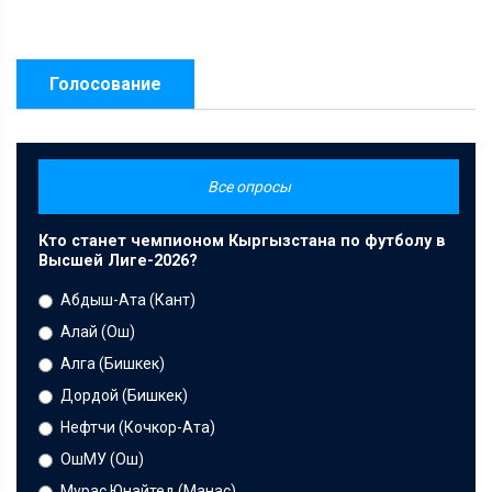
Голосование
Все опросы
Кто станет чемпионом Кыргызстана по футболу в
Высшей Лиге-2026?
Абдыш-Ата (Кант)
Алай (Ош)
Алга (Бишкек)
Дордой (Бишкек)
Нефтчи (Кочкор-Ата)
ОшМУ (Ош)
Мурас Юнайтед (Манас)