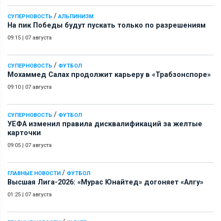
/
СУПЕРНОВОСТЬ
АЛЬПИНИЗМ
На пик Победы будут пускать только по разрешениям
09:15
|
07 августа
/
СУПЕРНОВОСТЬ
ФУТБОЛ
Мохаммед Салах продолжит карьеру в «Трабзонспоре»
09:10
|
07 августа
/
СУПЕРНОВОСТЬ
ФУТБОЛ
УЕФА изменил правила дисквалификаций за желтые
карточки
09:05
|
07 августа
/
ГЛАВНЫЕ НОВОСТИ
ФУТБОЛ
Высшая Лига-2026: «Мурас Юнайтед» догоняет «Алгу»
01:25
|
07 августа