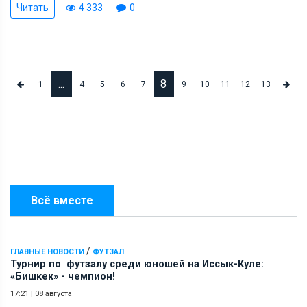
Читать
4 333
0
...
8
1
4
5
6
7
9
10
11
12
13
Всё вместе
/
ГЛАВНЫЕ НОВОСТИ
ФУТЗАЛ
Турнир по футзалу среди юношей на Иссык-Куле:
«Бишкек» - чемпион!
17:21
|
08 августа