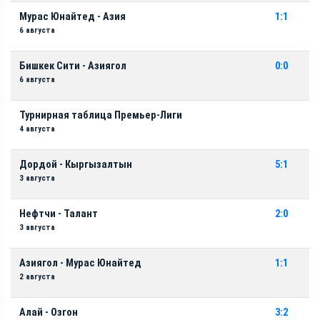
Мурас Юнайтед - Азия
1:1
6 августа
Бишкек Сити - Азиягол
0:0
6 августа
Турнирная таблица Премьер-Лиги
4 августа
Дордой - Кыргызалтын
5:1
3 августа
Нефтчи - Талант
2:0
3 августа
Азиягол - Мурас Юнайтед
1:1
2 августа
Алай - Озгон
3:2