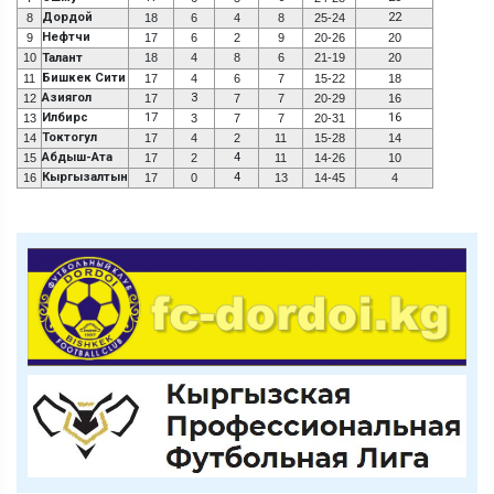
Дордой
22
8
18
6
4
8
25-24
Нефтчи
9
17
6
2
9
20-26
20
10
Талант
18
4
8
6
21-19
20
Бишкек Сити
11
17
4
6
7
15-22
18
Азиягол
3
12
17
7
7
20-29
16
Илбирс
17
16
13
3
7
7
20-31
Токтогул
14
17
4
2
11
15-28
14
Абдыш-Ата
4
15
17
2
11
14-26
10
Кыргызалтын
4
16
17
0
13
14-45
4