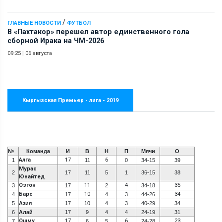
/
ГЛАВНЫЕ НОВОСТИ
ФУТБОЛ
В «Пахтакор» перешел автор единственного гола
сборной Ирака на ЧМ-2026
09:25
|
06 августа
Кыргызская Премьер - лига - 2019
№
Команда
И
В
Н
П
Мячи
О
Алга
17
6
1
11
0
34-15
39
Мурас
2
17
11
5
1
36-15
38
Юнайтед
Озгон
11
4
35
3
17
2
34-18
Барс
10
34
4
17
4
3
44-26
5
Азия
17
10
4
3
40-29
34
6
Алай
17
9
4
4
24-19
31
Ошму
17
6
23
7
6
5
24-28