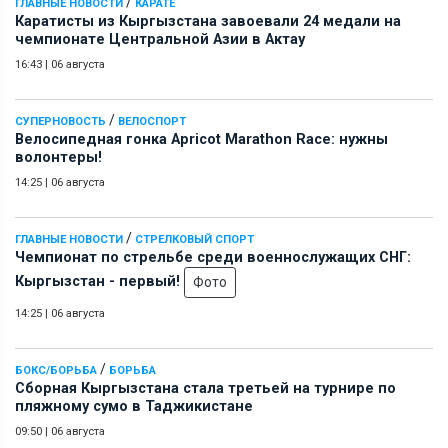
/
ГЛАВНЫЕ НОВОСТИ
КАРАТЕ
Каратисты из Кыргызстана завоевали 24 медали на
чемпионате Центральной Азии в Актау
16:43
|
06 августа
/
СУПЕРНОВОСТЬ
ВЕЛОСПОРТ
Велосипедная гонка Apricot Marathon Race: нужны
волонтеры!
14:25
|
06 августа
/
ГЛАВНЫЕ НОВОСТИ
СТРЕЛКОВЫЙ СПОРТ
Чемпионат по стрельбе среди военнослужащих СНГ:
Кыргызстан - первый!
Фото
14:25
|
06 августа
/
БОКС/БОРЬБА
БОРЬБА
Сборная Кыргызстана стала третьей на турнире по
пляжному сумо в Таджикистане
09:50
|
06 августа