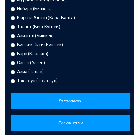
Илбирс (Бишкек)
Кыргыз Алтын (Кара-Балта)
Талант (Беш-Кунгей)
Азиагол (Бишкек)
Бишкек Сити (Бишкек)
Барс (Каракол)
Озгон (Узген)
Азия (Талас)
Токтогул (Токтогул)
Голосовать
Результаты