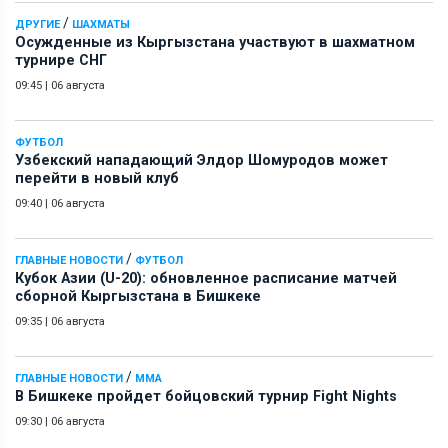
/
ДРУГИЕ
ШАХМАТЫ
Осужденные из Кыргызстана участвуют в шахматном
турнире СНГ
09:45
|
06 августа
ФУТБОЛ
Узбекский нападающий Элдор Шомуродов может
перейти в новый клуб
09:40
|
06 августа
/
ГЛАВНЫЕ НОВОСТИ
ФУТБОЛ
Кубок Азии (U-20): обновленное расписание матчей
сборной Кыргызстана в Бишкеке
09:35
|
06 августа
/
ГЛАВНЫЕ НОВОСТИ
ММА
В Бишкеке пройдет бойцовский турнир Fight Nights
09:30
|
06 августа