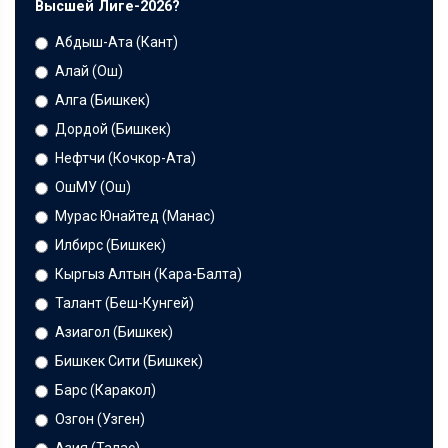
Высшей Лиге-2026?
Абдыш-Ата (Кант)
Алай (Ош)
Алга (Бишкек)
Дордой (Бишкек)
Нефтчи (Кочкор-Ата)
ОшМУ (Ош)
Мурас Юнайтед (Манас)
Илбирс (Бишкек)
Кыргыз Алтын (Кара-Балта)
Талант (Беш-Кунгей)
Азиагол (Бишкек)
Бишкек Сити (Бишкек)
Барс (Каракол)
Озгон (Узген)
Азия (Талас)