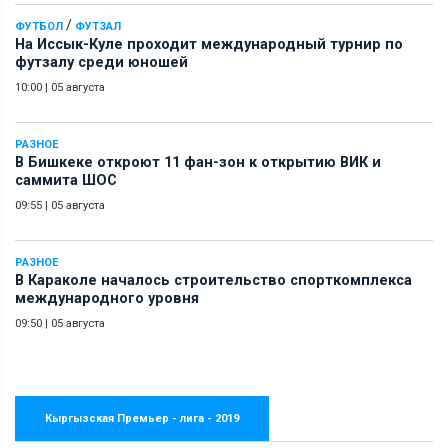
/
ФУТБОЛ
ФУТЗАЛ
На Иссык-Куле проходит международный турнир по
футзалу среди юношей
10:00
|
05 августа
РАЗНОЕ
В Бишкеке откроют 11 фан-зон к открытию ВИК и
саммита ШОС
09:55
|
05 августа
РАЗНОЕ
В Караколе началось строительство спорткомплекса
международного уровня
09:50
|
05 августа
Кыргызская Премьер - лига - 2019