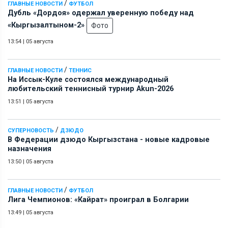
/
ГЛАВНЫЕ НОВОСТИ
ФУТБОЛ
Дубль «Дордоя» одержал уверенную победу над
«Кыргызалтыном-2»
Фото
13:54
|
05 августа
/
ГЛАВНЫЕ НОВОСТИ
ТЕННИС
На Иссык-Куле состоялся международный
любительский теннисный турнир Akun-2026
13:51
|
05 августа
/
СУПЕРНОВОСТЬ
ДЗЮДО
В Федерации дзюдо Кыргызстана - новые кадровые
назначения
13:50
|
05 августа
/
ГЛАВНЫЕ НОВОСТИ
ФУТБОЛ
Лига Чемпионов: «Кайрат» проиграл в Болгарии
13:49
|
05 августа