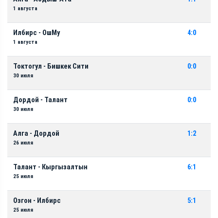
1 августа
Илбирс - ОшМу
4:0
1 августа
Токтогул - Бишкек Сити
0:0
30 июля
Дордой - Талант
0:0
30 июля
Алга - Дордой
1:2
26 июля
Талант - Кыргызалтын
6:1
25 июля
Озгон - Илбирс
5:1
25 июля