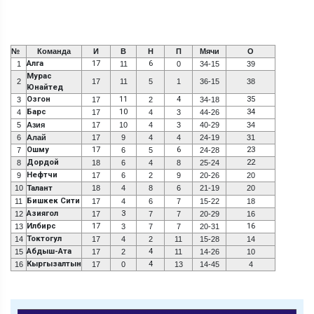
№
Команда
И
В
Н
П
Мячи
О
Алга
17
6
1
11
0
34-15
39
Мурас
2
17
11
5
1
36-15
38
Юнайтед
Озгон
11
4
35
3
17
2
34-18
Барс
10
34
4
17
4
3
44-26
5
Азия
17
10
4
3
40-29
34
6
Алай
17
9
4
4
24-19
31
Ошму
17
6
23
7
6
5
24-28
Дордой
22
8
18
6
4
8
25-24
Нефтчи
9
17
6
2
9
20-26
20
10
Талант
18
4
8
6
21-19
20
Бишкек Сити
11
17
4
6
7
15-22
18
Азиягол
3
12
17
7
7
20-29
16
Илбирс
17
16
13
3
7
7
20-31
Токтогул
14
17
4
2
11
15-28
14
Абдыш-Ата
4
15
17
2
11
14-26
10
Кыргызалтын
4
16
17
0
13
14-45
4