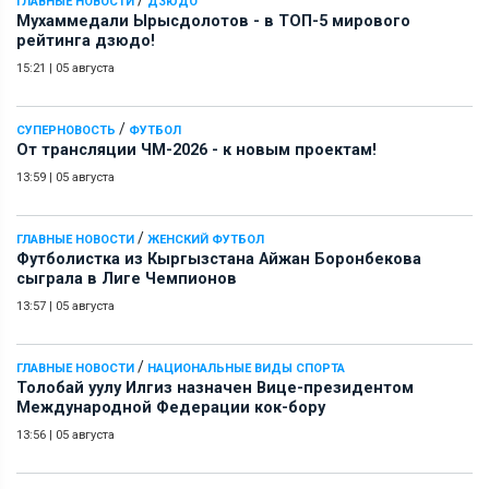
/
ГЛАВНЫЕ НОВОСТИ
ДЗЮДО
Мухаммедали Ырысдолотов - в ТОП-5 мирового
рейтинга дзюдо!
15:21
|
05 августа
/
СУПЕРНОВОСТЬ
ФУТБОЛ
От трансляции ЧМ-2026 - к новым проектам!
13:59
|
05 августа
/
ГЛАВНЫЕ НОВОСТИ
ЖЕНСКИЙ ФУТБОЛ
Футболистка из Кыргызстана Айжан Боронбекова
сыграла в Лиге Чемпионов
13:57
|
05 августа
/
ГЛАВНЫЕ НОВОСТИ
НАЦИОНАЛЬНЫЕ ВИДЫ СПОРТА
Толобай уулу Илгиз назначен Вице-президентом
Международной Федерации кок-бору
13:56
|
05 августа