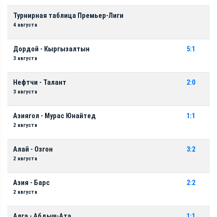
Турнирная таблица Премьер-Лиги
4 августа
Дордой - Кыргызалтын
5:1
3 августа
Нефтчи - Талант
2:0
3 августа
Азиягол - Мурас Юнайтед
1:1
2 августа
Алай - Озгон
3:2
2 августа
Азия - Барс
2:2
2 августа
Алга - Абдыш-Ата
1:1