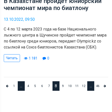
В Казахстане пройдет юниорский
чемпионат мира по биатлону
13.10.2022, 09:50
С 4 по 12 марта 2023 года на базе Национального
лыжного центра в Щучинске пройдет чемпионат мира
по биатлону среди юниоров, передает Olympic.kz со
ссылкой на Союз биатлонистов Казахстана (СБК).
Читать
1 181
0
...
8
...
1
4
5
6
7
9
10
11
12
46