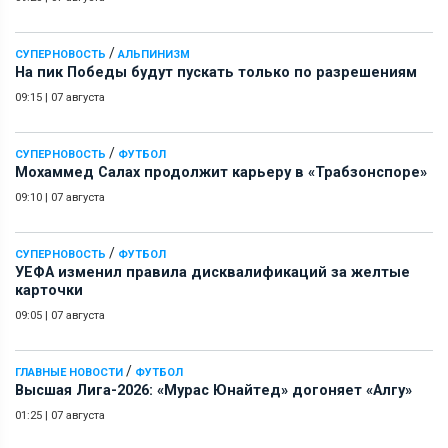
/
СУПЕРНОВОСТЬ
АЛЬПИНИЗМ
На пик Победы будут пускать только по разрешениям
09:15
|
07 августа
/
СУПЕРНОВОСТЬ
ФУТБОЛ
Мохаммед Салах продолжит карьеру в «Трабзонспоре»
09:10
|
07 августа
/
СУПЕРНОВОСТЬ
ФУТБОЛ
УЕФА изменил правила дисквалификаций за желтые
карточки
09:05
|
07 августа
/
ГЛАВНЫЕ НОВОСТИ
ФУТБОЛ
Высшая Лига-2026: «Мурас Юнайтед» догоняет «Алгу»
01:25
|
07 августа