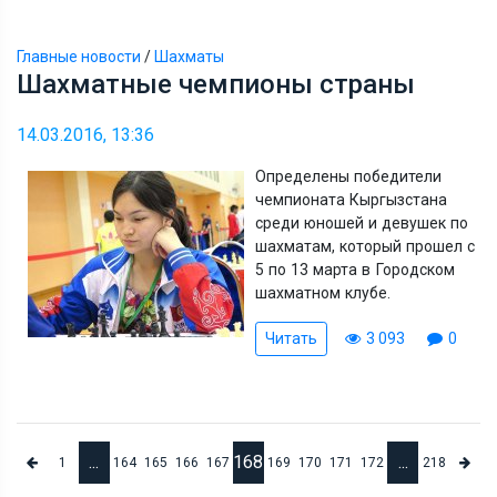
Главные новости
/
Шахматы
Шахматные чемпионы страны
14.03.2016, 13:36
Определены победители
чемпионата Кыргызстана
среди юношей и девушек по
шахматам, который прошел с
5 по 13 марта в Городском
шахматном клубе.
Читать
3 093
0
...
168
...
1
164
165
166
167
169
170
171
172
218