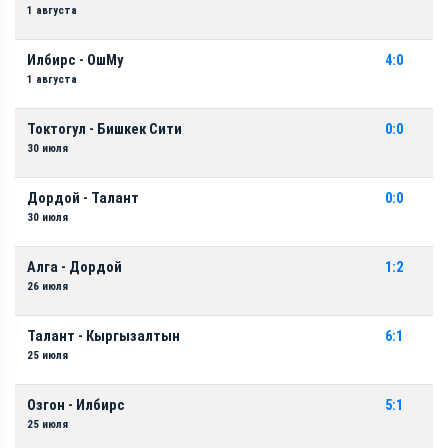
1 августа
Илбирс - ОшМу
4:0
1 августа
Токтогул - Бишкек Сити
0:0
30 июля
Дордой - Талант
0:0
30 июля
Алга - Дордой
1:2
26 июля
Талант - Кыргызалтын
6:1
25 июля
Озгон - Илбирс
5:1
25 июля