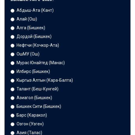
Абдыш-Ата (Кант)
Алай (Ош)
Алга (Бишкек)
Дордой (Бишкек)
Нефтчи (Кочкор-Ата)
ОшМУ (Ош)
Мурас Юнайтед (Манас)
Илбирс (Бишкек)
Кыргыз Алтын (Кара-Балта)
Талант (Беш-Кунгей)
Азиагол (Бишкек)
Бишкек Сити (Бишкек)
Барс (Каракол)
Озгон (Узген)
Азия (Талас)