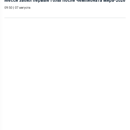
Месси забил первые голы после чемпионата мира-2026
09:50
|
07 августа