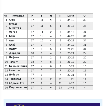
№
Команда
И
В
Н
П
Мячи
О
Алга
17
6
1
11
0
34-15
39
Мурас
2
17
11
5
1
36-15
38
Юнайтед
Озгон
11
4
35
3
17
2
34-18
Барс
10
34
4
17
4
3
44-26
5
Азия
17
10
4
3
40-29
34
6
Алай
17
9
4
4
24-19
31
Ошму
17
6
23
7
6
5
24-28
Дордой
22
8
18
6
4
8
25-24
Нефтчи
9
17
6
2
9
20-26
20
10
Талант
18
4
8
6
21-19
20
Бишкек Сити
11
17
4
6
7
15-22
18
Азиягол
3
12
17
7
7
20-29
16
Илбирс
17
16
13
3
7
7
20-31
Токтогул
14
17
4
2
11
15-28
14
Абдыш-Ата
4
15
17
2
11
14-26
10
Кыргызалтын
4
16
17
0
13
14-45
4