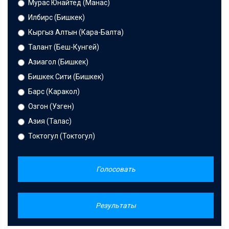
Мурас Юнайтед (Манас)
Илбирс (Бишкек)
Кыргыз Алтын (Кара-Балта)
Талант (Беш-Кунгей)
Азиагол (Бишкек)
Бишкек Сити (Бишкек)
Барс (Каракол)
Озгон (Узген)
Азия (Талас)
Токтогул (Токтогул)
Голосовать
Результаты