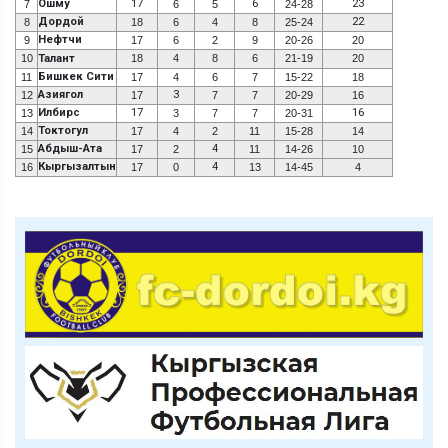
Ошму
17
6
23
7
6
5
24-28
Дордой
22
8
18
6
4
8
25-24
Нефтчи
9
17
6
2
9
20-26
20
10
Талант
18
4
8
6
21-19
20
Бишкек Сити
11
17
4
6
7
15-22
18
Азиягол
3
12
17
7
7
20-29
16
Илбирс
17
16
13
3
7
7
20-31
Токтогул
14
17
4
2
11
15-28
14
Абдыш-Ата
4
15
17
2
11
14-26
10
Кыргызалтын
4
16
17
0
13
14-45
4