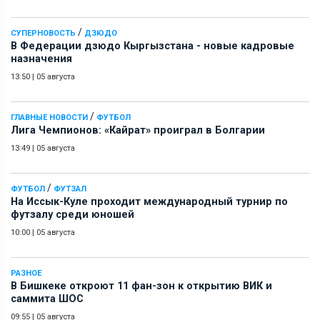
/
СУПЕРНОВОСТЬ
ДЗЮДО
В Федерации дзюдо Кыргызстана - новые кадровые
назначения
13:50
|
05 августа
/
ГЛАВНЫЕ НОВОСТИ
ФУТБОЛ
Лига Чемпионов: «Кайрат» проиграл в Болгарии
13:49
|
05 августа
/
ФУТБОЛ
ФУТЗАЛ
На Иссык-Куле проходит международный турнир по
футзалу среди юношей
10:00
|
05 августа
РАЗНОЕ
В Бишкеке откроют 11 фан-зон к открытию ВИК и
саммита ШОС
09:55
|
05 августа