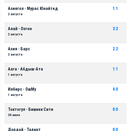
Азиягол - Мурас Юнайтед
1:1
2 августа
Алай - Озгон
3:2
2 августа
Азия - Барс
2:2
2 августа
Алга - Абдыш-Ата
1:1
1 августа
Илбирс - ОшМу
4:0
1 августа
Токтогул - Бишкек Сити
0:0
30 июля
Дордой - Талант
0:0