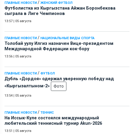
/
ГЛАВНЫЕ НОВОСТИ
ЖЕНСКИЙ ФУТБОЛ
Футболистка из Кыргызстана Айжан Боронбекова
сыграла в Лиге Чемпионов
13:57
|
05 августа
/
ГЛАВНЫЕ НОВОСТИ
НАЦИОНАЛЬНЫЕ ВИДЫ СПОРТА
Толобай уулу Илгиз назначен Вице-президентом
Международной Федерации кок-бору
13:56
|
05 августа
/
ГЛАВНЫЕ НОВОСТИ
ФУТБОЛ
Дубль «Дордоя» одержал уверенную победу над
«Кыргызалтыном-2»
Фото
13:54
|
05 августа
/
ГЛАВНЫЕ НОВОСТИ
ТЕННИС
На Иссык-Куле состоялся международный
любительский теннисный турнир Akun-2026
13:51
|
05 августа