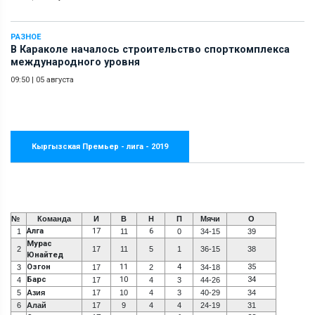
РАЗНОЕ
В Караколе началось строительство спорткомплекса
международного уровня
09:50
|
05 августа
Кыргызская Премьер - лига - 2019
№
Команда
И
В
Н
П
Мячи
О
Алга
17
6
1
11
0
34-15
39
Мурас
2
17
11
5
1
36-15
38
Юнайтед
Озгон
11
4
35
3
17
2
34-18
Барс
10
34
4
17
4
3
44-26
5
Азия
17
10
4
3
40-29
34
6
Алай
17
9
4
4
24-19
31