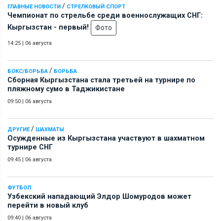
/
ГЛАВНЫЕ НОВОСТИ
СТРЕЛКОВЫЙ СПОРТ
Чемпионат по стрельбе среди военнослужащих СНГ:
Кыргызстан - первый!
Фото
14:25
|
06 августа
/
БОКС/БОРЬБА
БОРЬБА
Сборная Кыргызстана стала третьей на турнире по
пляжному сумо в Таджикистане
09:50
|
06 августа
/
ДРУГИЕ
ШАХМАТЫ
Осужденные из Кыргызстана участвуют в шахматном
турнире СНГ
09:45
|
06 августа
ФУТБОЛ
Узбекский нападающий Элдор Шомуродов может
перейти в новый клуб
09:40
|
06 августа