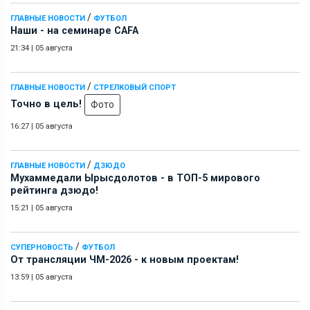
/
ГЛАВНЫЕ НОВОСТИ
ФУТБОЛ
Наши - на семинаре СAFA
21:34
|
05 августа
/
ГЛАВНЫЕ НОВОСТИ
СТРЕЛКОВЫЙ СПОРТ
Точно в цель!
Фото
16:27
|
05 августа
/
ГЛАВНЫЕ НОВОСТИ
ДЗЮДО
Мухаммедали Ырысдолотов - в ТОП-5 мирового
рейтинга дзюдо!
15:21
|
05 августа
/
СУПЕРНОВОСТЬ
ФУТБОЛ
От трансляции ЧМ-2026 - к новым проектам!
13:59
|
05 августа