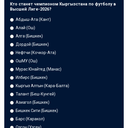
Кто станет чемпионом Кыргызстана по футболу в
Высшей Лиге-2026?
Абдыш-Ата (Кант)
Алай (Ош)
Алга (Бишкек)
Дордой (Бишкек)
Нефтчи (Кочкор-Ата)
ОшМУ (Ош)
Мурас Юнайтед (Манас)
Илбирс (Бишкек)
Кыргыз Алтын (Кара-Балта)
Талант (Беш-Кунгей)
Азиагол (Бишкек)
Бишкек Сити (Бишкек)
Барс (Каракол)
Озгон (Узген)