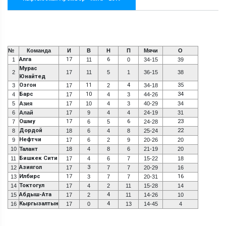
№
Команда
И
В
Н
П
Мячи
О
Алга
17
6
1
11
0
34-15
39
Мурас
2
17
11
5
1
36-15
38
Юнайтед
Озгон
11
4
35
3
17
2
34-18
Барс
10
34
4
17
4
3
44-26
5
Азия
17
10
4
3
40-29
34
6
Алай
17
9
4
4
24-19
31
Ошму
17
6
23
7
6
5
24-28
Дордой
22
8
18
6
4
8
25-24
Нефтчи
9
17
6
2
9
20-26
20
10
Талант
18
4
8
6
21-19
20
Бишкек Сити
11
17
4
6
7
15-22
18
Азиягол
3
12
17
7
7
20-29
16
Илбирс
17
16
13
3
7
7
20-31
Токтогул
14
17
4
2
11
15-28
14
Абдыш-Ата
4
15
17
2
11
14-26
10
Кыргызалтын
4
16
17
0
13
14-45
4