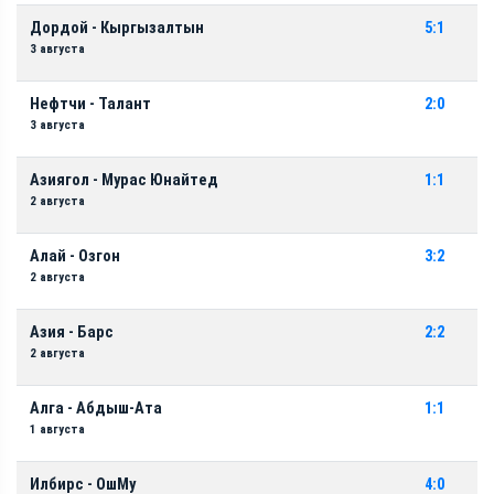
Дордой - Кыргызалтын
5:1
3 августа
Нефтчи - Талант
2:0
3 августа
Азиягол - Мурас Юнайтед
1:1
2 августа
Алай - Озгон
3:2
2 августа
Азия - Барс
2:2
2 августа
Алга - Абдыш-Ата
1:1
1 августа
Илбирс - ОшМу
4:0