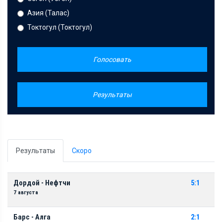
Азия (Талас)
Токтогул (Токтогул)
Голосовать
Результаты
Результаты
Скоро
Дордой - Нефтчи
5:1
7 августа
Барс - Алга
2:1