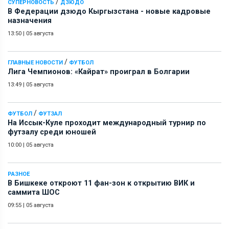
/
СУПЕРНОВОСТЬ
ДЗЮДО
В Федерации дзюдо Кыргызстана - новые кадровые
назначения
13:50
|
05 августа
/
ГЛАВНЫЕ НОВОСТИ
ФУТБОЛ
Лига Чемпионов: «Кайрат» проиграл в Болгарии
13:49
|
05 августа
/
ФУТБОЛ
ФУТЗАЛ
На Иссык-Куле проходит международный турнир по
футзалу среди юношей
10:00
|
05 августа
РАЗНОЕ
В Бишкеке откроют 11 фан-зон к открытию ВИК и
саммита ШОС
09:55
|
05 августа