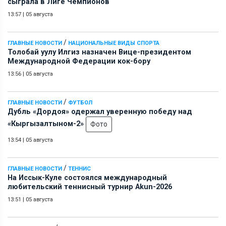
сыграла в Лиге Чемпионов
13:57
|
05 августа
/
ГЛАВНЫЕ НОВОСТИ
НАЦИОНАЛЬНЫЕ ВИДЫ СПОРТА
Толобай уулу Илгиз назначен Вице-президентом
Международной Федерации кок-бору
13:56
|
05 августа
/
ГЛАВНЫЕ НОВОСТИ
ФУТБОЛ
Дубль «Дордоя» одержал уверенную победу над
«Кыргызалтыном-2»
Фото
13:54
|
05 августа
/
ГЛАВНЫЕ НОВОСТИ
ТЕННИС
На Иссык-Куле состоялся международный
любительский теннисный турнир Akun-2026
13:51
|
05 августа