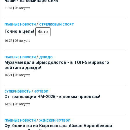
Наши - на семинаре СAFA
21:34
|
05 августа
/
ГЛАВНЫЕ НОВОСТИ
СТРЕЛКОВЫЙ СПОРТ
Точно в цель!
Фото
16:27
|
05 августа
/
ГЛАВНЫЕ НОВОСТИ
ДЗЮДО
Мухаммедали Ырысдолотов - в ТОП-5 мирового
рейтинга дзюдо!
15:21
|
05 августа
/
СУПЕРНОВОСТЬ
ФУТБОЛ
От трансляции ЧМ-2026 - к новым проектам!
13:59
|
05 августа
/
ГЛАВНЫЕ НОВОСТИ
ЖЕНСКИЙ ФУТБОЛ
Футболистка из Кыргызстана Айжан Боронбекова