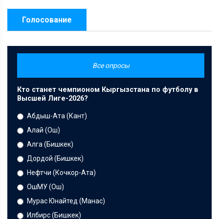
Голосование
Все опросы
Кто станет чемпионом Кыргызстана по футболу в
Высшей Лиге-2026?
Абдыш-Ата (Кант)
Алай (Ош)
Алга (Бишкек)
Дордой (Бишкек)
Нефтчи (Кочкор-Ата)
ОшМУ (Ош)
Мурас Юнайтед (Манас)
Илбирс (Бишкек)