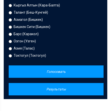
Кыргыз Алтын (Кара-Балта)
Талант (Беш-Кунгей)
Азиагол (Бишкек)
Бишкек Сити (Бишкек)
Барс (Каракол)
Озгон (Узген)
Азия (Талас)
Токтогул (Токтогул)
Голосовать
Результаты