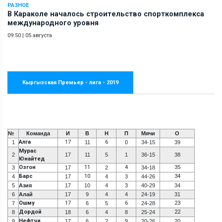
РАЗНОЕ
В Караколе началось строительство спорткомплекса
международного уровня
09:50
|
05 августа
Кыргызская Премьер - лига - 2019
№
Команда
И
В
Н
П
Мячи
О
Алга
17
6
1
11
0
34-15
39
Мурас
2
17
11
5
1
36-15
38
Юнайтед
Озгон
11
4
35
3
17
2
34-18
Барс
10
34
4
17
4
3
44-26
5
Азия
17
10
4
3
40-29
34
6
Алай
17
9
4
4
24-19
31
Ошму
17
6
23
7
6
5
24-28
Дордой
22
8
18
6
4
8
25-24
Нефтчи
9
17
6
2
9
20-26
20