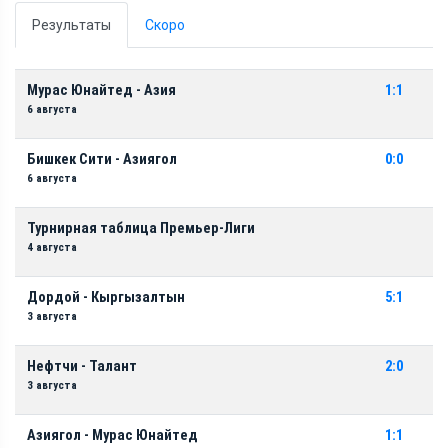
Результаты
Скоро
Мурас Юнайтед - Азия
1:1
6 августа
Бишкек Сити - Азиягол
0:0
6 августа
Турнирная таблица Премьер-Лиги
4 августа
Дордой - Кыргызалтын
5:1
3 августа
Нефтчи - Талант
2:0
3 августа
Азиягол - Мурас Юнайтед
1:1