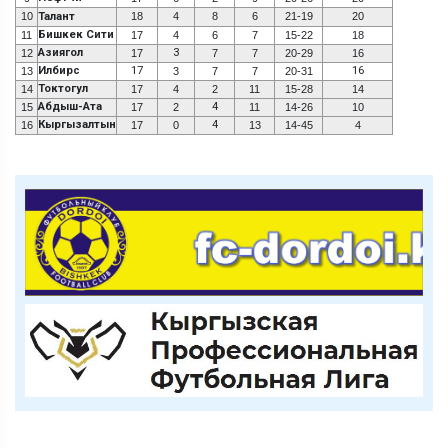
10
Талант
18
4
8
6
21-19
20
Бишкек Сити
11
17
4
6
7
15-22
18
Азиягол
3
12
17
7
7
20-29
16
Илбирс
17
16
13
3
7
7
20-31
Токтогул
14
17
4
2
11
15-28
14
Абдыш-Ата
4
15
17
2
11
14-26
10
Кыргызалтын
4
16
17
0
13
14-45
4