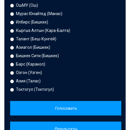
ОшМУ (Ош)
Мурас Юнайтед (Манас)
Илбирс (Бишкек)
Кыргыз Алтын (Кара-Балта)
Талант (Беш-Кунгей)
Азиагол (Бишкек)
Бишкек Сити (Бишкек)
Барс (Каракол)
Озгон (Узген)
Азия (Талас)
Токтогул (Токтогул)
Голосовать
Результаты