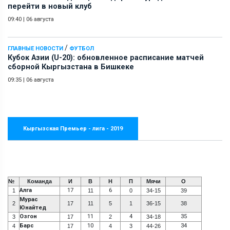
перейти в новый клуб
09:40
|
06 августа
/
ГЛАВНЫЕ НОВОСТИ
ФУТБОЛ
Кубок Азии (U-20): обновленное расписание матчей
сборной Кыргызстана в Бишкеке
09:35
|
06 августа
Кыргызская Премьер - лига - 2019
№
Команда
И
В
Н
П
Мячи
О
Алга
17
6
1
11
0
34-15
39
Мурас
2
17
11
5
1
36-15
38
Юнайтед
Озгон
11
4
35
3
17
2
34-18
Барс
10
34
4
17
4
3
44-26