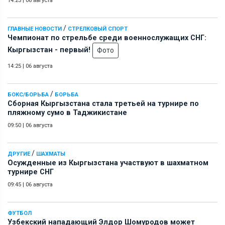
14:25
|
06 августа
/
ГЛАВНЫЕ НОВОСТИ
СТРЕЛКОВЫЙ СПОРТ
Чемпионат по стрельбе среди военнослужащих СНГ:
Кыргызстан - первый!
Фото
14:25
|
06 августа
/
БОКС/БОРЬБА
БОРЬБА
Сборная Кыргызстана стала третьей на турнире по
пляжному сумо в Таджикистане
09:50
|
06 августа
/
ДРУГИЕ
ШАХМАТЫ
Осужденные из Кыргызстана участвуют в шахматном
турнире СНГ
09:45
|
06 августа
ФУТБОЛ
Узбекский нападающий Элдор Шомуродов может