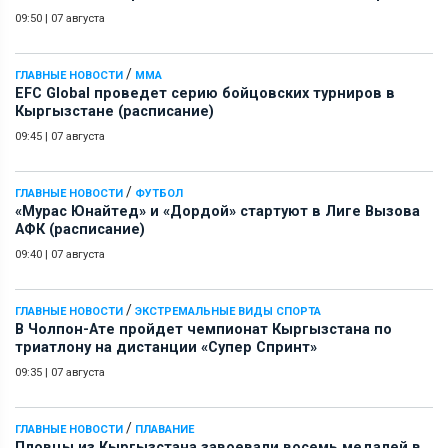
09:50
|
07 августа
/
ГЛАВНЫЕ НОВОСТИ
ММА
EFC Global проведет серию бойцовских турниров в
Кыргызстане (расписание)
09:45
|
07 августа
/
ГЛАВНЫЕ НОВОСТИ
ФУТБОЛ
«Мурас Юнайтед» и «Дордой» стартуют в Лиге Вызова
АФК (расписание)
09:40
|
07 августа
/
ГЛАВНЫЕ НОВОСТИ
ЭКСТРЕМАЛЬНЫЕ ВИДЫ СПОРТА
В Чолпон-Ате пройдет чемпионат Кыргызстана по
триатлону на дистанции «Супер Спринт»
09:35
|
07 августа
/
ГЛАВНЫЕ НОВОСТИ
ПЛАВАНИЕ
Пловцы из Кыргызстана завоевали восемь медалей в