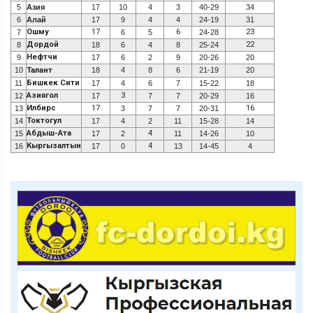
5
Азия
17
10
4
3
40-29
34
6
Алай
17
9
4
4
24-19
31
Ошму
17
6
23
7
6
5
24-28
Дордой
22
8
18
6
4
8
25-24
Нефтчи
9
17
6
2
9
20-26
20
10
Талант
18
4
8
6
21-19
20
Бишкек Сити
11
17
4
6
7
15-22
18
Азиягол
3
12
17
7
7
20-29
16
Илбирс
17
16
13
3
7
7
20-31
Токтогул
14
17
4
2
11
15-28
14
Абдыш-Ата
4
15
17
2
11
14-26
10
Кыргызалтын
4
16
17
0
13
14-45
4