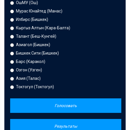
ОшМУ (Ош)
Мурас Юнайтед (Манас)
Илбирс (Бишкек)
Кыргыз Алтын (Кара-Балта)
Талант (Беш-Кунгей)
Азиагол (Бишкек)
Бишкек Сити (Бишкек)
Барс (Каракол)
Озгон (Узген)
Азия (Талас)
Токтогул (Токтогул)
Голосовать
Результаты