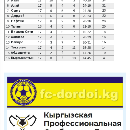
5
Азия
17
10
4
3
40-29
34
6
Алай
17
9
4
4
24-19
31
Ошму
17
6
23
7
6
5
24-28
Дордой
22
8
18
6
4
8
25-24
Нефтчи
9
17
6
2
9
20-26
20
10
Талант
18
4
8
6
21-19
20
Бишкек Сити
11
17
4
6
7
15-22
18
Азиягол
3
12
17
7
7
20-29
16
Илбирс
17
16
13
3
7
7
20-31
Токтогул
14
17
4
2
11
15-28
14
Абдыш-Ата
4
15
17
2
11
14-26
10
Кыргызалтын
4
16
17
0
13
14-45
4