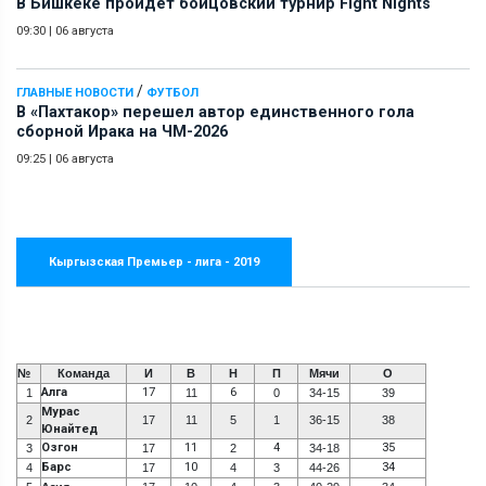
В Бишкеке пройдет бойцовский турнир Fight Nights
09:30
|
06 августа
/
ГЛАВНЫЕ НОВОСТИ
ФУТБОЛ
В «Пахтакор» перешел автор единственного гола
сборной Ирака на ЧМ-2026
09:25
|
06 августа
Кыргызская Премьер - лига - 2019
№
Команда
И
В
Н
П
Мячи
О
Алга
17
6
1
11
0
34-15
39
Мурас
2
17
11
5
1
36-15
38
Юнайтед
Озгон
11
4
35
3
17
2
34-18
Барс
10
34
4
17
4
3
44-26