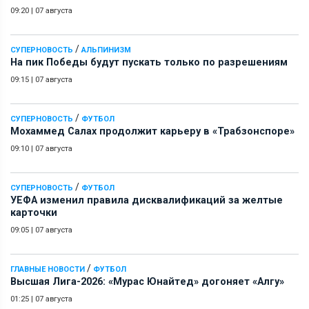
09:20
|
07 августа
/
СУПЕРНОВОСТЬ
АЛЬПИНИЗМ
На пик Победы будут пускать только по разрешениям
09:15
|
07 августа
/
СУПЕРНОВОСТЬ
ФУТБОЛ
Мохаммед Салах продолжит карьеру в «Трабзонспоре»
09:10
|
07 августа
/
СУПЕРНОВОСТЬ
ФУТБОЛ
УЕФА изменил правила дисквалификаций за желтые
карточки
09:05
|
07 августа
/
ГЛАВНЫЕ НОВОСТИ
ФУТБОЛ
Высшая Лига-2026: «Мурас Юнайтед» догоняет «Алгу»
01:25
|
07 августа