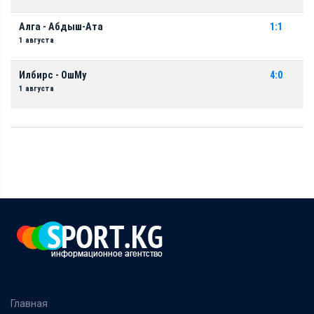
Алга - Абдыш-Ата
1:1
1 августа
Илбирс - ОшМу
4:0
1 августа
Главная