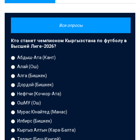
Все опросы
Кто станет чемпионом Кыргызстана по футболу в
Высшей Лиге-2026?
Абдыш-Ата (Кант)
Алай (Ош)
Алга (Бишкек)
Дордой (Бишкек)
Нефтчи (Кочкор-Ата)
ОшМУ (Ош)
Мурас Юнайтед (Манас)
Илбирс (Бишкек)
Кыргыз Алтын (Кара-Балта)
Талант (Беш-Кунгей)