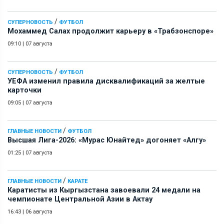
/
СУПЕРНОВОСТЬ
ФУТБОЛ
Мохаммед Салах продолжит карьеру в «Трабзонспоре»
09:10
|
07 августа
/
СУПЕРНОВОСТЬ
ФУТБОЛ
УЕФА изменил правила дисквалификаций за желтые
карточки
09:05
|
07 августа
/
ГЛАВНЫЕ НОВОСТИ
ФУТБОЛ
Высшая Лига-2026: «Мурас Юнайтед» догоняет «Алгу»
01:25
|
07 августа
/
ГЛАВНЫЕ НОВОСТИ
КАРАТЕ
Каратисты из Кыргызстана завоевали 24 медали на
чемпионате Центральной Азии в Актау
16:43
|
06 августа