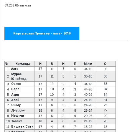
09:25
|
06 августа
Кыргызская Премьер - лига - 2019
№
Команда
И
В
Н
П
Мячи
О
Алга
17
6
1
11
0
34-15
39
Мурас
2
17
11
5
1
36-15
38
Юнайтед
Озгон
11
4
35
3
17
2
34-18
Барс
10
34
4
17
4
3
44-26
5
Азия
17
10
4
3
40-29
34
6
Алай
17
9
4
4
24-19
31
Ошму
17
6
23
7
6
5
24-28
Дордой
22
8
18
6
4
8
25-24
Нефтчи
9
17
6
2
9
20-26
20
10
Талант
18
4
8
6
21-19
20
Бишкек Сити
11
17
4
6
7
15-22
18
Азиягол
3
12
17
7
7
20-29
16