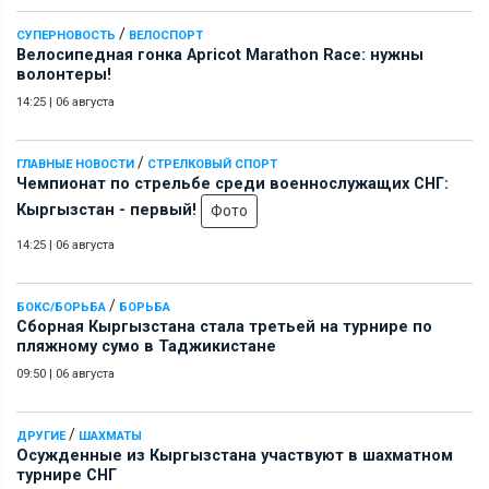
/
СУПЕРНОВОСТЬ
ВЕЛОСПОРТ
Велосипедная гонка Apricot Marathon Race: нужны
волонтеры!
14:25
|
06 августа
/
ГЛАВНЫЕ НОВОСТИ
СТРЕЛКОВЫЙ СПОРТ
Чемпионат по стрельбе среди военнослужащих СНГ:
Кыргызстан - первый!
Фото
14:25
|
06 августа
/
БОКС/БОРЬБА
БОРЬБА
Сборная Кыргызстана стала третьей на турнире по
пляжному сумо в Таджикистане
09:50
|
06 августа
/
ДРУГИЕ
ШАХМАТЫ
Осужденные из Кыргызстана участвуют в шахматном
турнире СНГ