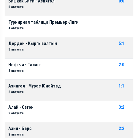
Бишкек Сити - Азиягол
0:0
6 августа
Турнирная таблица Премьер-Лиги
4 августа
Дордой - Кыргызалтын
5:1
3 августа
Нефтчи - Талант
2:0
3 августа
Азиягол - Мурас Юнайтед
1:1
2 августа
Алай - Озгон
3:2
2 августа
Азия - Барс
2:2
2 августа