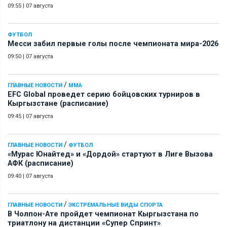
09:55
|
07 августа
ФУТБОЛ
Месси забил первые голы после чемпионата мира-2026
09:50
|
07 августа
/
ГЛАВНЫЕ НОВОСТИ
ММА
EFC Global проведет серию бойцовских турниров в
Кыргызстане (расписание)
09:45
|
07 августа
/
ГЛАВНЫЕ НОВОСТИ
ФУТБОЛ
«Мурас Юнайтед» и «Дордой» стартуют в Лиге Вызова
АФК (расписание)
09:40
|
07 августа
/
ГЛАВНЫЕ НОВОСТИ
ЭКСТРЕМАЛЬНЫЕ ВИДЫ СПОРТА
В Чолпон-Ате пройдет чемпионат Кыргызстана по
триатлону на дистанции «Супер Спринт»