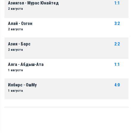
Азиягол - Мурас Юнайтед
1:1
2 августа
Алай - Озгон
3:2
2 августа
Азия - Барс
2:2
2 августа
Алга - Абдыш-Ата
1:1
1 августа
Илбирс - ОшМу
4:0
1 августа