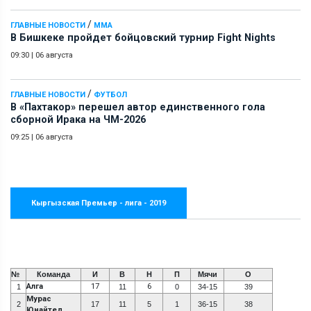
/
ГЛАВНЫЕ НОВОСТИ
ММА
В Бишкеке пройдет бойцовский турнир Fight Nights
09:30
|
06 августа
/
ГЛАВНЫЕ НОВОСТИ
ФУТБОЛ
В «Пахтакор» перешел автор единственного гола
сборной Ирака на ЧМ-2026
09:25
|
06 августа
Кыргызская Премьер - лига - 2019
№
Команда
И
В
Н
П
Мячи
О
Алга
17
6
1
11
0
34-15
39
Мурас
2
17
11
5
1
36-15
38
Юнайтед