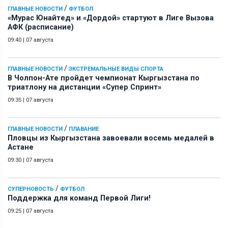
/
ГЛАВНЫЕ НОВОСТИ
ФУТБОЛ
«Мурас Юнайтед» и «Дордой» стартуют в Лиге Вызова
АФК (расписание)
09:40
|
07 августа
/
ГЛАВНЫЕ НОВОСТИ
ЭКСТРЕМАЛЬНЫЕ ВИДЫ СПОРТА
В Чолпон-Ате пройдет чемпионат Кыргызстана по
триатлону на дистанции «Супер Спринт»
09:35
|
07 августа
/
ГЛАВНЫЕ НОВОСТИ
ПЛАВАНИЕ
Пловцы из Кыргызстана завоевали восемь медалей в
Астане
09:30
|
07 августа
/
СУПЕРНОВОСТЬ
ФУТБОЛ
Поддержка для команд Первой Лиги!
09:25
|
07 августа