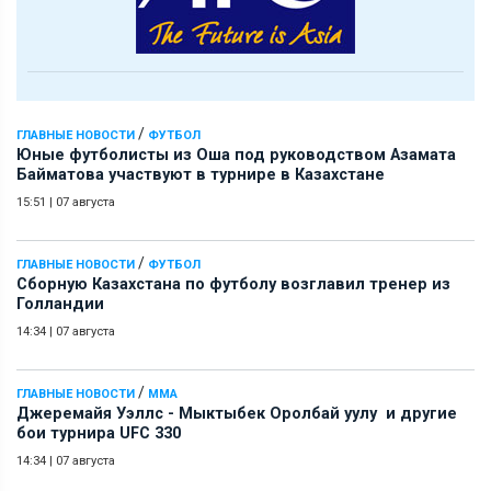
/
ГЛАВНЫЕ НОВОСТИ
ФУТБОЛ
Юные футболисты из Оша под руководством Азамата
Байматова участвуют в турнире в Казахстане
15:51
|
07 августа
/
ГЛАВНЫЕ НОВОСТИ
ФУТБОЛ
Сборную Казахстана по футболу возглавил тренер из
Голландии
14:34
|
07 августа
/
ГЛАВНЫЕ НОВОСТИ
ММА
Джеремайя Уэллс - Мыктыбек Оролбай уулу и другие
бои турнира UFC 330
14:34
|
07 августа