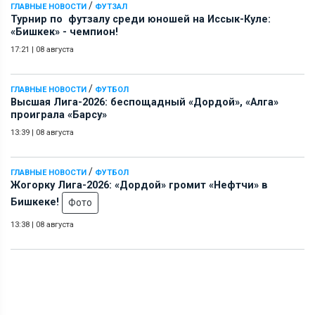
/
ГЛАВНЫЕ НОВОСТИ
ФУТЗАЛ
Турнир по футзалу среди юношей на Иссык-Куле:
«Бишкек» - чемпион!
17:21
|
08 августа
/
ГЛАВНЫЕ НОВОСТИ
ФУТБОЛ
Высшая Лига-2026: беспощадный «Дордой», «Алга»
проиграла «Барсу»
13:39
|
08 августа
/
ГЛАВНЫЕ НОВОСТИ
ФУТБОЛ
Жогорку Лига-2026: «Дордой» громит «Нефтчи» в
Бишкеке!
Фото
13:38
|
08 августа