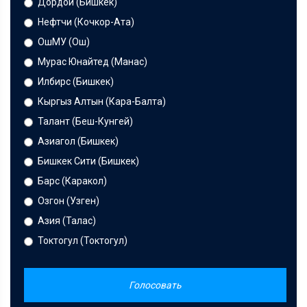
Дордой (Бишкек)
Нефтчи (Кочкор-Ата)
ОшМУ (Ош)
Мурас Юнайтед (Манас)
Илбирс (Бишкек)
Кыргыз Алтын (Кара-Балта)
Талант (Беш-Кунгей)
Азиагол (Бишкек)
Бишкек Сити (Бишкек)
Барс (Каракол)
Озгон (Узген)
Азия (Талас)
Токтогул (Токтогул)
Голосовать