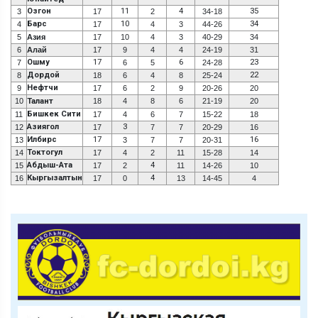
Озгон
11
4
35
3
17
2
34-18
Барс
10
34
4
17
4
3
44-26
5
Азия
17
10
4
3
40-29
34
6
Алай
17
9
4
4
24-19
31
Ошму
17
6
23
7
6
5
24-28
Дордой
22
8
18
6
4
8
25-24
Нефтчи
9
17
6
2
9
20-26
20
10
Талант
18
4
8
6
21-19
20
Бишкек Сити
11
17
4
6
7
15-22
18
Азиягол
3
12
17
7
7
20-29
16
Илбирс
17
16
13
3
7
7
20-31
Токтогул
14
17
4
2
11
15-28
14
Абдыш-Ата
4
15
17
2
11
14-26
10
Кыргызалтын
4
16
17
0
13
14-45
4