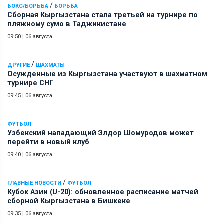
/
БОКС/БОРЬБА
БОРЬБА
Сборная Кыргызстана стала третьей на турнире по
пляжному сумо в Таджикистане
09:50
|
06 августа
/
ДРУГИЕ
ШАХМАТЫ
Осужденные из Кыргызстана участвуют в шахматном
турнире СНГ
09:45
|
06 августа
ФУТБОЛ
Узбекский нападающий Элдор Шомуродов может
перейти в новый клуб
09:40
|
06 августа
/
ГЛАВНЫЕ НОВОСТИ
ФУТБОЛ
Кубок Азии (U-20): обновленное расписание матчей
сборной Кыргызстана в Бишкеке
09:35
|
06 августа