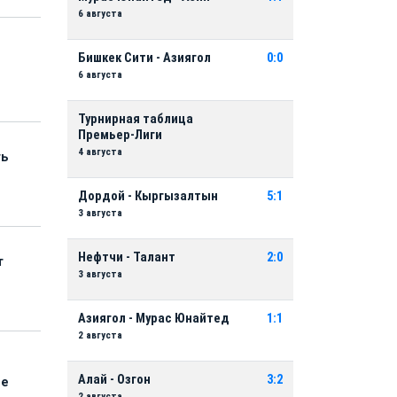
6 августа
Бишкек Сити - Азиягол
0:0
6 августа
Турнирная таблица
Премьер-Лиги
4 августа
ть
Дордой - Кыргызалтын
5:1
3 августа
Нефтчи - Талант
2:0
т
3 августа
Азиягол - Мурас Юнайтед
1:1
2 августа
Алай - Озгон
3:2
ые
2 августа