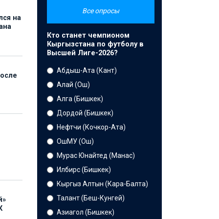
Все опросы
лся на
ана
Кто станет чемпионом
Кыргызстана по футболу в
Высшей Лиге-2026?
Абдыш-Ата (Кант)
после
Алай (Ош)
Алга (Бишкек)
Дордой (Бишкек)
Нефтчи (Кочкор-Ата)
ОшМУ (Ош)
Мурас Юнайтед (Манас)
Илбирс (Бишкек)
Кыргыз Алтын (Кара-Балта)
Талант (Беш-Кунгей)
й»
К
Азиагол (Бишкек)