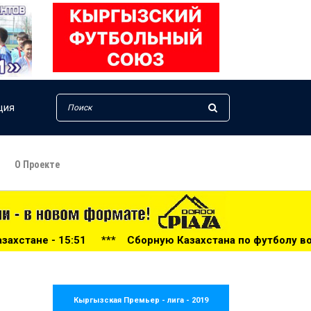
ция
О Проекте
захстана по футболу возглавил тренер из Голландии - 14:3
Кыргызская Премьер - лига - 2019