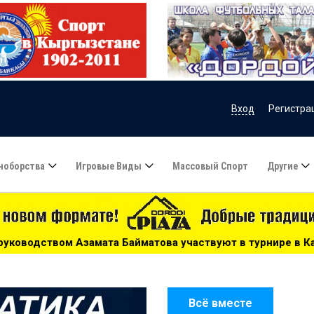
Вход
Регистра
ноборства
Игровые Виды
Массовый Спорт
Другие
ствуют в турнире в Казахстане - 15:51
***
Сборную Ка
Всё вместе