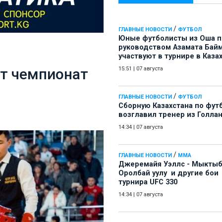
/
ГЛАВНЫЕ НОВОСТИ
ФУТБОЛ
Юные футболисты из Оша 
руководством Азамата Бай
участвуют в турнире в Каза
т чемпионат
15:51
|
07 августа
/
ГЛАВНЫЕ НОВОСТИ
ФУТБОЛ
Сборную Казахстана по фут
возглавил тренер из Голла
14:34
|
07 августа
/
ГЛАВНЫЕ НОВОСТИ
ММА
Джеремайя Уэллс - Мыкты
Оролбай уулу и другие бои
турнира UFC 330
14:34
|
07 августа