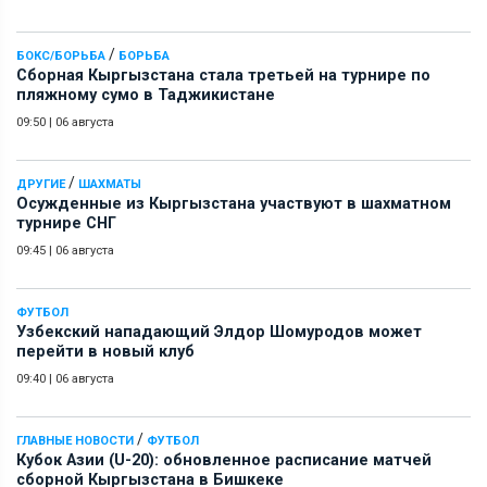
/
БОКС/БОРЬБА
БОРЬБА
Сборная Кыргызстана стала третьей на турнире по
пляжному сумо в Таджикистане
09:50
|
06 августа
/
ДРУГИЕ
ШАХМАТЫ
Осужденные из Кыргызстана участвуют в шахматном
турнире СНГ
09:45
|
06 августа
ФУТБОЛ
Узбекский нападающий Элдор Шомуродов может
перейти в новый клуб
09:40
|
06 августа
/
ГЛАВНЫЕ НОВОСТИ
ФУТБОЛ
Кубок Азии (U-20): обновленное расписание матчей
сборной Кыргызстана в Бишкеке