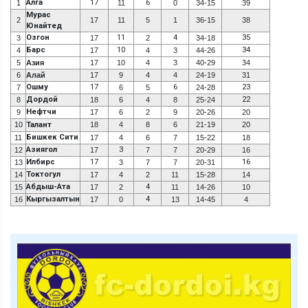
Алга
17
6
1
11
0
34-15
39
Мурас
2
17
11
5
1
36-15
38
Юнайтед
Озгон
11
4
35
3
17
2
34-18
Барс
10
34
4
17
4
3
44-26
5
Азия
17
10
4
3
40-29
34
6
Алай
17
9
4
4
24-19
31
Ошму
17
6
23
7
6
5
24-28
Дордой
22
8
18
6
4
8
25-24
Нефтчи
9
17
6
2
9
20-26
20
10
Талант
18
4
8
6
21-19
20
Бишкек Сити
11
17
4
6
7
15-22
18
Азиягол
3
12
17
7
7
20-29
16
Илбирс
17
16
13
3
7
7
20-31
Токтогул
14
17
4
2
11
15-28
14
Абдыш-Ата
4
15
17
2
11
14-26
10
Кыргызалтын
4
16
17
0
13
14-45
4