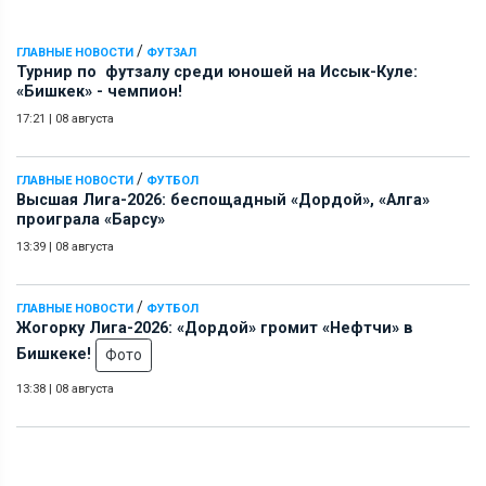
/
ГЛАВНЫЕ НОВОСТИ
ФУТЗАЛ
Турнир по футзалу среди юношей на Иссык-Куле:
«Бишкек» - чемпион!
17:21
|
08 августа
/
ГЛАВНЫЕ НОВОСТИ
ФУТБОЛ
Высшая Лига-2026: беспощадный «Дордой», «Алга»
проиграла «Барсу»
13:39
|
08 августа
/
ГЛАВНЫЕ НОВОСТИ
ФУТБОЛ
Жогорку Лига-2026: «Дордой» громит «Нефтчи» в
Бишкеке!
Фото
13:38
|
08 августа