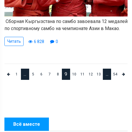
Сборная Кыргызстана по самбо завоевала 12 медалей
по спортивному самбо на чемпионате Азии в Макао.
Читать
6 828
0
...
9
...
1
5
6
7
8
10
11
12
13
54
Всё вместе