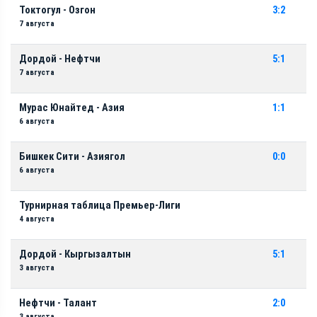
Токтогул - Озгон
3:2
7 августа
Дордой - Нефтчи
5:1
7 августа
Мурас Юнайтед - Азия
1:1
6 августа
Бишкек Сити - Азиягол
0:0
6 августа
Турнирная таблица Премьер-Лиги
4 августа
Дордой - Кыргызалтын
5:1
3 августа
Нефтчи - Талант
2:0
3 августа