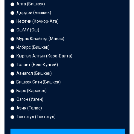
Алга (Бишкек)
Дордой (Бишкек)
Нефтчи (Кочкор-Ата)
ОшМУ (Ош)
Мурас Юнайтед (Манас)
Илбирс (Бишкек)
Кыргыз Алтын (Кара-Балта)
Талант (Беш-Кунгей)
Азиагол (Бишкек)
Бишкек Сити (Бишкек)
Барс (Каракол)
Озгон (Узген)
Азия (Талас)
Токтогул (Токтогул)