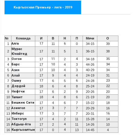
Кыргызская Премьер - лига - 2019
№
Команда
И
В
Н
П
Мячи
О
Алга
17
6
1
11
0
34-15
39
Мурас
2
17
11
5
1
36-15
38
Юнайтед
Озгон
11
4
35
3
17
2
34-18
Барс
10
34
4
17
4
3
44-26
5
Азия
17
10
4
3
40-29
34
6
Алай
17
9
4
4
24-19
31
Ошму
17
6
23
7
6
5
24-28
Дордой
22
8
18
6
4
8
25-24
Нефтчи
9
17
6
2
9
20-26
20
10
Талант
18
4
8
6
21-19
20
Бишкек Сити
11
17
4
6
7
15-22
18
Азиягол
3
12
17
7
7
20-29
16
Илбирс
17
16
13
3
7
7
20-31
Токтогул
14
17
4
2
11
15-28
14
Абдыш-Ата
4
15
17
2
11
14-26
10
Кыргызалтын
4
16
17
0
13
14-45
4