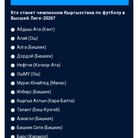
Кто станет чемпионом Кыргызстана по футболу в
Высшей Лиге-2026?
Абдыш-Ата (Кант)
Алай (Ош)
Алга (Бишкек)
Дордой (Бишкек)
Нефтчи (Кочкор-Ата)
ОшМУ (Ош)
Мурас Юнайтед (Манас)
Илбирс (Бишкек)
Кыргыз Алтын (Кара-Балта)
Талант (Беш-Кунгей)
Азиагол (Бишкек)
Бишкек Сити (Бишкек)
Барс (Каракол)