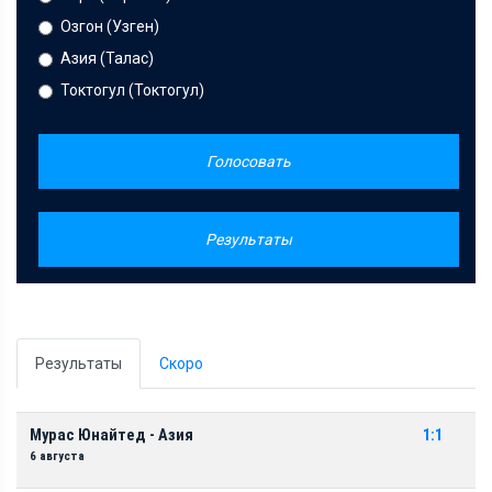
Озгон (Узген)
Азия (Талас)
Токтогул (Токтогул)
Голосовать
Результаты
Результаты
Скоро
Мурас Юнайтед - Азия
1:1
6 августа