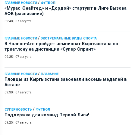
/
ГЛАВНЫЕ НОВОСТИ
ФУТБОЛ
«Мурас Юнайтед» и «Дордой» стартуют в Лиге Вызова
АФК (расписание)
09:40
|
07 августа
/
ГЛАВНЫЕ НОВОСТИ
ЭКСТРЕМАЛЬНЫЕ ВИДЫ СПОРТА
В Чолпон-Ате пройдет чемпионат Кыргызстана по
триатлону на дистанции «Супер Спринт»
09:35
|
07 августа
/
ГЛАВНЫЕ НОВОСТИ
ПЛАВАНИЕ
Пловцы из Кыргызстана завоевали восемь медалей в
Астане
09:30
|
07 августа
/
СУПЕРНОВОСТЬ
ФУТБОЛ
Поддержка для команд Первой Лиги!
09:25
|
07 августа