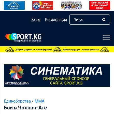
Вход
Регистрация
Единоборства
/
ММА
Бои в Чолпон-Ате