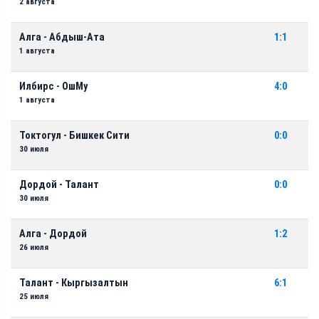
2 августа
Алга - Абдыш-Ата
1:1
1 августа
Илбирс - ОшМу
4:0
1 августа
Токтогул - Бишкек Сити
0:0
30 июля
Дордой - Талант
0:0
30 июля
Алга - Дордой
1:2
26 июля
Талант - Кыргызалтын
6:1
25 июля