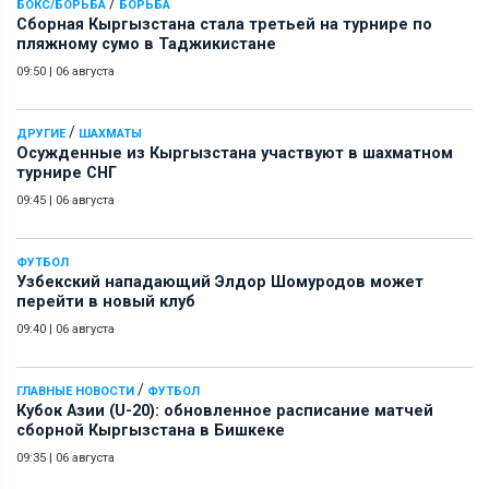
/
БОКС/БОРЬБА
БОРЬБА
Сборная Кыргызстана стала третьей на турнире по
пляжному сумо в Таджикистане
09:50
|
06 августа
/
ДРУГИЕ
ШАХМАТЫ
Осужденные из Кыргызстана участвуют в шахматном
турнире СНГ
09:45
|
06 августа
ФУТБОЛ
Узбекский нападающий Элдор Шомуродов может
перейти в новый клуб
09:40
|
06 августа
/
ГЛАВНЫЕ НОВОСТИ
ФУТБОЛ
Кубок Азии (U-20): обновленное расписание матчей
сборной Кыргызстана в Бишкеке
09:35
|
06 августа