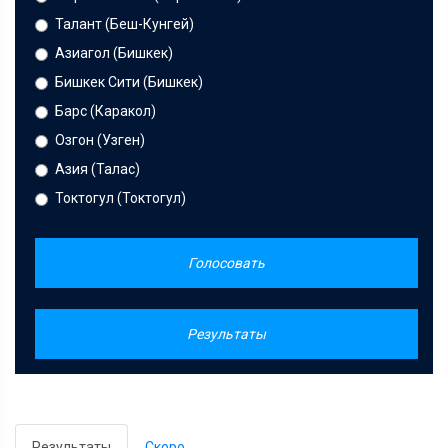
Талант (Беш-Кунгей)
Азиагол (Бишкек)
Бишкек Сити (Бишкек)
Барс (Каракол)
Озгон (Узген)
Азия (Талас)
Токтогул (Токтогул)
Голосовать
Результаты
Результаты
Скоро