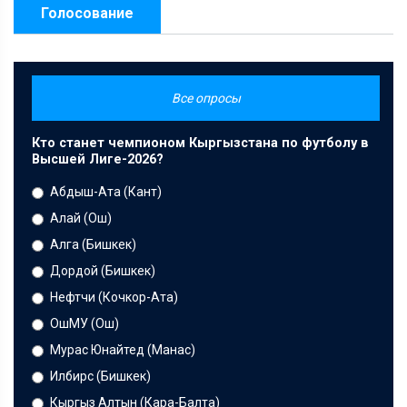
Голосование
Все опросы
Кто станет чемпионом Кыргызстана по футболу в
Высшей Лиге-2026?
Абдыш-Ата (Кант)
Алай (Ош)
Алга (Бишкек)
Дордой (Бишкек)
Нефтчи (Кочкор-Ата)
ОшМУ (Ош)
Мурас Юнайтед (Манас)
Илбирс (Бишкек)
Кыргыз Алтын (Кара-Балта)