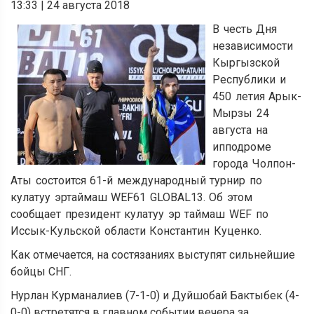
13:33
|
24 августа 2018
В честь Дня
независимости
Кыргызской
Республики и
450 летия Арык-
Мырзы 24
августа на
ипподроме
города Чолпон-
Аты состоится 61-й международный турнир по
кулатуу эртаймаш WEF61 GLOBAL13. Об этом
сообщает президент кулатуу эр таймаш WEF по
Иссык-Кульской области Константин Куценко.
Как отмечается, на состязаниях выступят сильнейшие
бойцы СНГ.
Нурлан Курманалиев (7-1-0) и Дуйшобай Бактыбек (4-
0-0) встретятся в главном событии вечера за