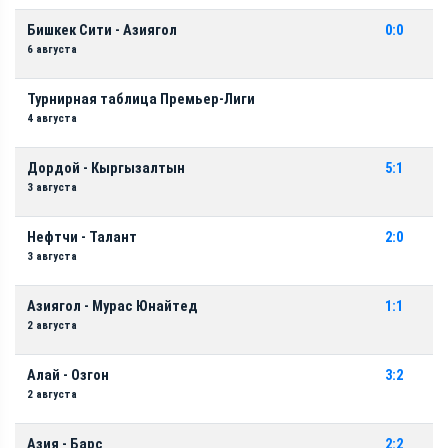
Бишкек Сити - Азиягол
0:0
6 августа
Турнирная таблица Премьер-Лиги
4 августа
Дордой - Кыргызалтын
5:1
3 августа
Нефтчи - Талант
2:0
3 августа
Азиягол - Мурас Юнайтед
1:1
2 августа
Алай - Озгон
3:2
2 августа
Азия - Барс
2:2