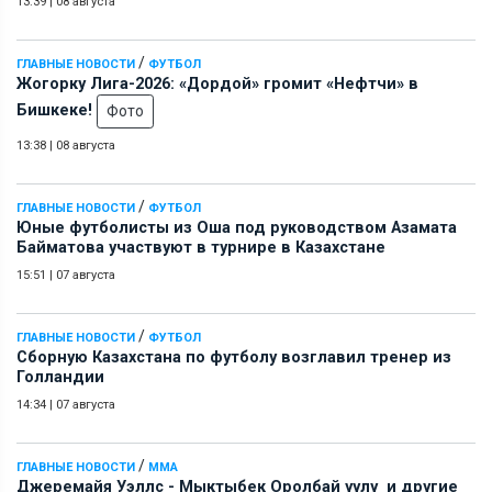
13:39
|
08 августа
/
ГЛАВНЫЕ НОВОСТИ
ФУТБОЛ
Жогорку Лига-2026: «Дордой» громит «Нефтчи» в
Бишкеке!
Фото
13:38
|
08 августа
/
ГЛАВНЫЕ НОВОСТИ
ФУТБОЛ
Юные футболисты из Оша под руководством Азамата
Байматова участвуют в турнире в Казахстане
15:51
|
07 августа
/
ГЛАВНЫЕ НОВОСТИ
ФУТБОЛ
Сборную Казахстана по футболу возглавил тренер из
Голландии
14:34
|
07 августа
/
ГЛАВНЫЕ НОВОСТИ
ММА
Джеремайя Уэллс - Мыктыбек Оролбай уулу и другие