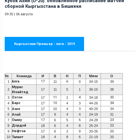
Кубок Азии (U-20): обновленное расписание матчей
сборной Кыргызстана в Бишкеке
09:35
|
06 августа
Кыргызская Премьер - лига - 2019
№
Команда
И
В
Н
П
Мячи
О
Алга
17
6
1
11
0
34-15
39
Мурас
2
17
11
5
1
36-15
38
Юнайтед
Озгон
11
4
35
3
17
2
34-18
Барс
10
34
4
17
4
3
44-26
5
Азия
17
10
4
3
40-29
34
6
Алай
17
9
4
4
24-19
31
Ошму
17
6
23
7
6
5
24-28
Дордой
22
8
18
6
4
8
25-24
Нефтчи
9
17
6
2
9
20-26
20
10
Талант
18
4
8
6
21-19
20