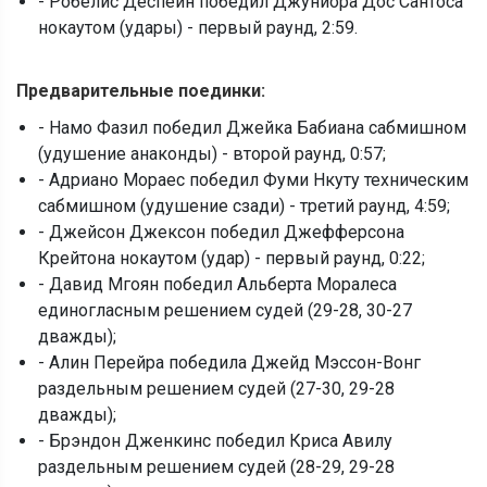
- Робелис Деспейн победил Джуниора Дос Сантоса
нокаутом (удары) - первый раунд, 2:59.
Предварительные поединки:
- Намо Фазил победил Джейка Бабиана сабмишном
(удушение анаконды) - второй раунд, 0:57;
- Адриано Мораес победил Фуми Нкуту техническим
сабмишном (удушение сзади) - третий раунд, 4:59;
- Джейсон Джексон победил Джефферсона
Крейтона нокаутом (удар) - первый раунд, 0:22;
- Давид Мгоян победил Альберта Моралеса
единогласным решением судей (29-28, 30-27
дважды);
- Алин Перейра победила Джейд Мэссон-Вонг
раздельным решением судей (27-30, 29-28
дважды);
- Брэндон Дженкинс победил Криса Авилу
раздельным решением судей (28-29, 29-28