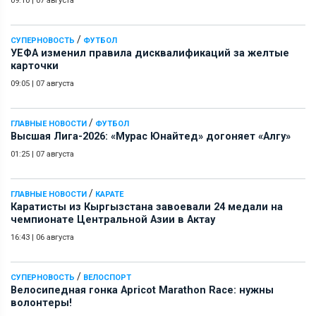
09:10
|
07 августа
/
СУПЕРНОВОСТЬ
ФУТБОЛ
УЕФА изменил правила дисквалификаций за желтые
карточки
09:05
|
07 августа
/
ГЛАВНЫЕ НОВОСТИ
ФУТБОЛ
Высшая Лига-2026: «Мурас Юнайтед» догоняет «Алгу»
01:25
|
07 августа
/
ГЛАВНЫЕ НОВОСТИ
КАРАТЕ
Каратисты из Кыргызстана завоевали 24 медали на
чемпионате Центральной Азии в Актау
16:43
|
06 августа
/
СУПЕРНОВОСТЬ
ВЕЛОСПОРТ
Велосипедная гонка Apricot Marathon Race: нужны
волонтеры!