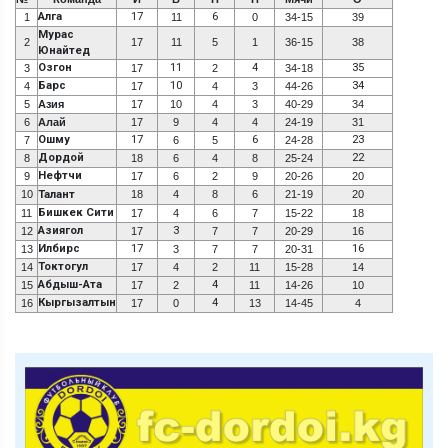
Алга
17
6
1
11
0
34-15
39
Мурас
2
17
11
5
1
36-15
38
Юнайтед
Озгон
11
4
35
3
17
2
34-18
Барс
10
34
4
17
4
3
44-26
5
Азия
17
10
4
3
40-29
34
6
Алай
17
9
4
4
24-19
31
Ошму
17
6
23
7
6
5
24-28
Дордой
22
8
18
6
4
8
25-24
Нефтчи
9
17
6
2
9
20-26
20
10
Талант
18
4
8
6
21-19
20
Бишкек Сити
11
17
4
6
7
15-22
18
Азиягол
3
12
17
7
7
20-29
16
Илбирс
17
16
13
3
7
7
20-31
Токтогул
14
17
4
2
11
15-28
14
Абдыш-Ата
4
15
17
2
11
14-26
10
Кыргызалтын
4
16
17
0
13
14-45
4