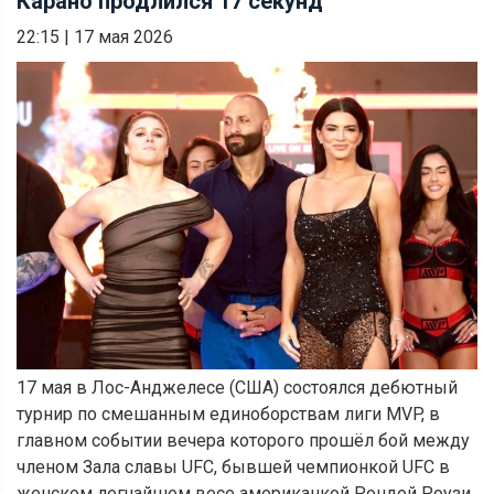
Карано продлился 17 секунд
22:15
|
17 мая 2026
17 мая в Лос-Анджелесе (США) состоялся дебютный
турнир по смешанным единоборствам лиги MVP, в
главном событии вечера которого прошёл бой между
членом Зала славы UFC, бывшей чемпионкой UFC в
женском легчайшем весе американкой Рондой Роузи