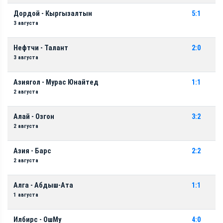
Дордой - Кыргызалтын
5:1
3 августа
Нефтчи - Талант
2:0
3 августа
Азиягол - Мурас Юнайтед
1:1
2 августа
Алай - Озгон
3:2
2 августа
Азия - Барс
2:2
2 августа
Алга - Абдыш-Ата
1:1
1 августа
Илбирс - ОшМу
4:0