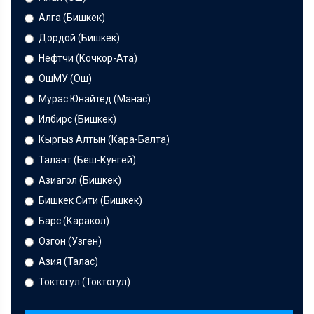
Алга (Бишкек)
Дордой (Бишкек)
Нефтчи (Кочкор-Ата)
ОшМУ (Ош)
Мурас Юнайтед (Манас)
Илбирс (Бишкек)
Кыргыз Алтын (Кара-Балта)
Талант (Беш-Кунгей)
Азиагол (Бишкек)
Бишкек Сити (Бишкек)
Барс (Каракол)
Озгон (Узген)
Азия (Талас)
Токтогул (Токтогул)