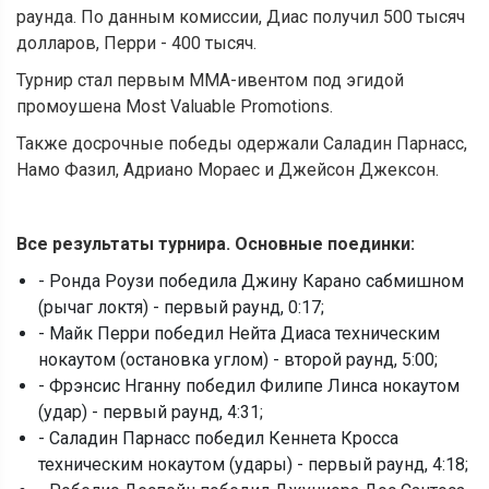
раунда. По данным комиссии, Диас получил 500 тысяч
долларов, Перри - 400 тысяч.
Турнир стал первым ММА-ивентом под эгидой
промоушена Most Valuable Promotions.
Также досрочные победы одержали Саладин Парнасс,
Намо Фазил, Адриано Мораес и Джейсон Джексон.
Все результаты турнира. Основные поединки:
- Ронда Роузи победила Джину Карано сабмишном
(рычаг локтя) - первый раунд, 0:17;
- Майк Перри победил Нейта Диаса техническим
нокаутом (остановка углом) - второй раунд, 5:00;
- Фрэнсис Нганну победил Филипе Линса нокаутом
(удар) - первый раунд, 4:31;
- Саладин Парнасс победил Кеннета Кросса
техническим нокаутом (удары) - первый раунд, 4:18;