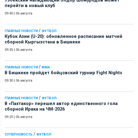
Узбекский нападающий Элдор Шомуродов может
перейти в новый клуб
09:40
|
06 августа
/
ГЛАВНЫЕ НОВОСТИ
ФУТБОЛ
Кубок Азии (U-20): обновленное расписание матчей
сборной Кыргызстана в Бишкеке
09:35
|
06 августа
/
ГЛАВНЫЕ НОВОСТИ
ММА
В Бишкеке пройдет бойцовский турнир Fight Nights
09:30
|
06 августа
/
ГЛАВНЫЕ НОВОСТИ
ФУТБОЛ
В «Пахтакор» перешел автор единственного гола
сборной Ирака на ЧМ-2026
09:25
|
06 августа
/
СУПЕРНОВОСТЬ
ФУТБОЛ