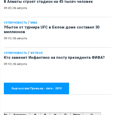
В Алматы строят стадион на 45 тысяч человек
09:20
|
06 августа
/
СУПЕРНОВОСТЬ
ММА
Убыток от турнира UFC в Белом доме составил 30
миллионов
09:15
|
06 августа
/
СУПЕРНОВОСТЬ
ФУТБОЛ
Кто заменит Инфантино на посту президента ФИФА?
09:10
|
06 августа
Кыргызская Премьер - лига - 2019
№
Команда
И
В
Н
П
Мячи
О