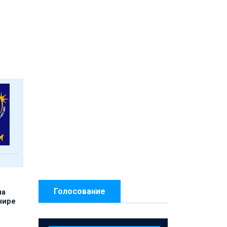
Голосование
на
нире