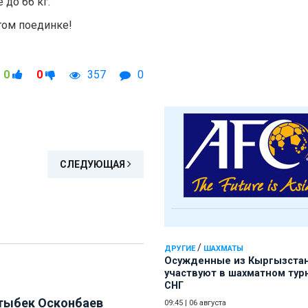
 до 66 кг.
том поединке!
0
0
357
0
СЛЕДУЮЩАЯ
/
ДРУГИЕ
ШАХМАТЫ
Осужденные из Кыргызста
участвуют в шахматном тур
СНГ
ыбек Осконбаев
09:45
|
06 августа