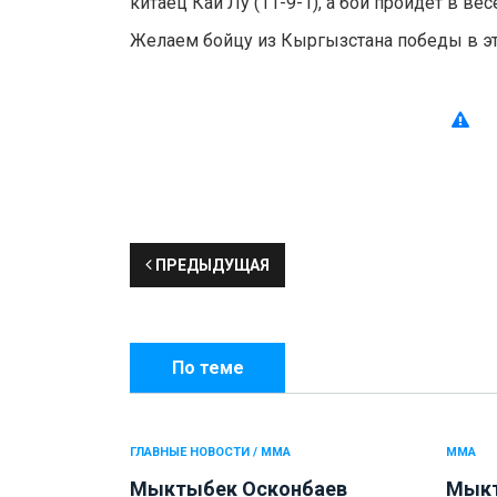
китаец Кай Лу (11-9-1), а бой пройдет в весе
Желаем бойцу из Кыргызстана победы в э
ПРЕДЫДУЩАЯ
По теме
ГЛАВНЫЕ НОВОСТИ / ММА
ММА
Мыктыбек Осконбаев
Мыкт