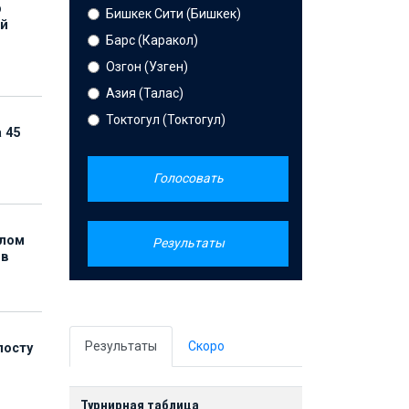
р
Бишкек Сити (Бишкек)
ой
Барс (Каракол)
Озгон (Узген)
Азия (Талас)
Токтогул (Токтогул)
 45
Голосовать
елом
Результаты
ов
Результаты
Скоро
посту
Турнирная таблица