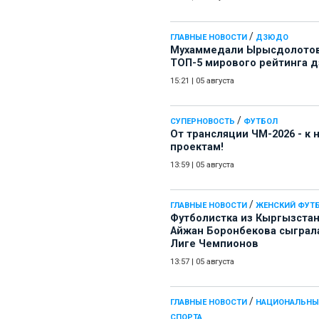
/
ГЛАВНЫЕ НОВОСТИ
ДЗЮДО
Мухаммедали Ырысдолотов
ТОП-5 мирового рейтинга 
15:21
|
05 августа
/
СУПЕРНОВОСТЬ
ФУТБОЛ
От трансляции ЧМ-2026 - к
проектам!
13:59
|
05 августа
/
ГЛАВНЫЕ НОВОСТИ
ЖЕНСКИЙ ФУТ
Футболистка из Кыргызста
Айжан Боронбекова сыграл
Лиге Чемпионов
13:57
|
05 августа
/
ГЛАВНЫЕ НОВОСТИ
НАЦИОНАЛЬНЫ
СПОРТА