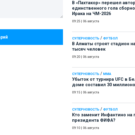
В «Пахтакор» перешел авто
единственного гола сборн
Ирака на ЧМ-2026
09:25
|
06 августа
арий
/
СУПЕРНОВОСТЬ
ФУТБОЛ
В Алматы строят стадион на
тысяч человек
09:20
|
06 августа
/
СУПЕРНОВОСТЬ
ММА
Убыток от турнира UFC в Б
доме составил 30 миллион
09:15
|
06 августа
/
СУПЕРНОВОСТЬ
ФУТБОЛ
Кто заменит Инфантино на 
президента ФИФА?
09:10
|
06 августа