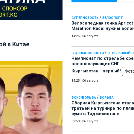
/
СУПЕРНОВОСТЬ
ВЕЛОСПОРТ
Велосипедная гонка Apricot
Marathon Race: нужны воло
14:25
|
06 августа
й в Китае
/
ГЛАВНЫЕ НОВОСТИ
СТРЕЛКОВЫЙ 
Чемпионат по стрельбе ср
военнослужащих СНГ:
Кыргызстан - первый!
Фот
14:25
|
06 августа
/
БОКС/БОРЬБА
БОРЬБА
Сборная Кыргызстана стала
третьей на турнире по пля
сумо в Таджикистане
09:50
|
06 августа