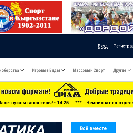
Вход
Регистра
ноборства
Игровые Виды
Массовый Спорт
Другие
- 14:25
***
Чемпионат по стрельбе среди военнослужащи
Всё вместе