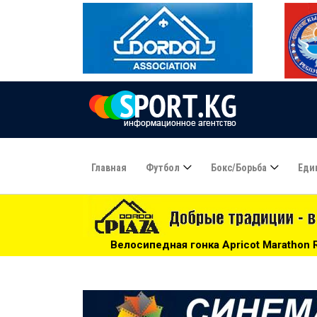
Главная
Футбол
Бокс/борьба
Еди
осипедная гонка Apricot Marathon Race: нужны волонтеры! 