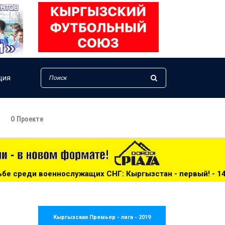
ция
О Проекте
х СНГ: Кыргызстан - первый! - 14:25
***
Сборная Кырг
Кыргызская Премьер - лига - 2019