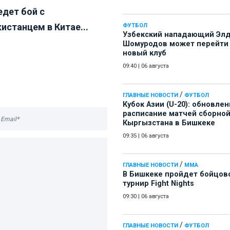
едет бой с
истанцем в Китае...
ФУТБОЛ
Узбекский нападающий Эл
Шомуродов может перейти
новый клуб
09:40
|
06 августа
/
ГЛАВНЫЕ НОВОСТИ
ФУТБОЛ
Кубок Азии (U-20): обновле
расписание матчей сборно
Кыргызстана в Бишкеке
09:35
|
06 августа
/
ГЛАВНЫЕ НОВОСТИ
ММА
В Бишкеке пройдет бойцов
турнир Fight Nights
09:30
|
06 августа
/
ГЛАВНЫЕ НОВОСТИ
ФУТБОЛ