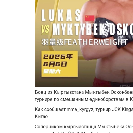
Боец из Кыргызстана Мыктыбек Осконбаев
турнире по смешанным единоборствам в К
Как сообщает mma_kyrgyz, турнир JCK King
Китае.
Соперником кыргызстанца Мыктыбека Оско