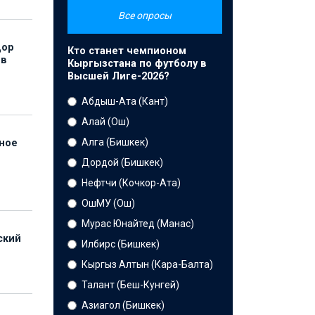
Все опросы
дор
Кто станет чемпионом
 в
Кыргызстана по футболу в
Высшей Лиге-2026?
Абдыш-Ата (Кант)
Алай (Ош)
Алга (Бишкек)
нное
й
Дордой (Бишкек)
Нефтчи (Кочкор-Ата)
ОшМУ (Ош)
Мурас Юнайтед (Манас)
ский
Илбирс (Бишкек)
Кыргыз Алтын (Кара-Балта)
Талант (Беш-Кунгей)
Азиагол (Бишкек)