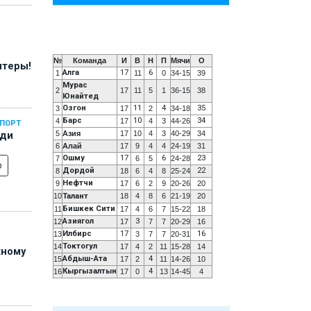
№
Команда
И
В
Н
П
Мячи
О
нтеры!
Алга
17
6
1
11
0
34-15
39
Мурас
2
17
11
5
1
36-15
38
Юнайтед
Озгон
11
4
35
3
17
2
34-18
Барс
10
34
4
17
4
3
44-26
СПОРТ
5
Азия
17
10
4
3
40-29
34
еди
6
Алай
17
9
4
4
24-19
31
Ошму
17
6
23
7
6
5
24-28
о
Дордой
22
8
18
6
4
8
25-24
Нефтчи
9
17
6
2
9
20-26
20
10
Талант
18
4
8
6
21-19
20
Бишкек Сити
11
17
4
6
7
15-22
18
Азиягол
3
12
17
7
7
20-29
16
Илбирс
17
16
13
3
7
7
20-31
Токтогул
14
17
4
2
11
15-28
14
жному
Абдыш-Ата
4
15
17
2
11
14-26
10
Кыргызалтын
4
16
17
0
13
14-45
4