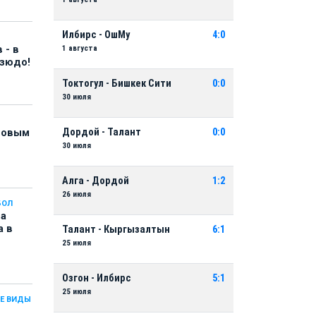
Илбирс - ОшМу
4:0
1 августа
 - в
дзюдо!
Токтогул - Бишкек Сити
0:0
30 июля
Дордой - Талант
0:0
 новым
30 июля
Алга - Дордой
1:2
26 июля
БОЛ
на
а в
Талант - Кыргызалтын
6:1
25 июля
Озгон - Илбирс
5:1
25 июля
Е ВИДЫ