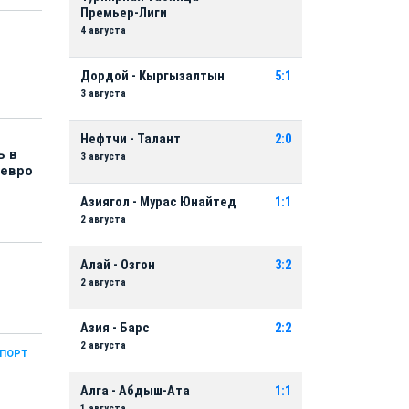
Премьер-Лиги
4 августа
Дордой - Кыргызалтын
5:1
3 августа
Нефтчи - Талант
2:0
ь в
3 августа
 евро
Азиягол - Мурас Юнайтед
1:1
2 августа
Алай - Озгон
3:2
2 августа
Азия - Барс
2:2
2 августа
СПОРТ
Алга - Абдыш-Ата
1:1
1 августа