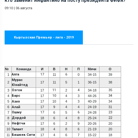
Кто заменит Инфантино на посту президента ФИФА?
09:10
|
06 августа
Кыргызская Премьер - лига - 2019
№
Команда
И
В
Н
П
Мячи
О
Алга
17
6
1
11
0
34-15
39
Мурас
2
17
11
5
1
36-15
38
Юнайтед
Озгон
11
4
35
3
17
2
34-18
Барс
10
34
4
17
4
3
44-26
5
Азия
17
10
4
3
40-29
34
6
Алай
17
9
4
4
24-19
31
Ошму
17
6
23
7
6
5
24-28
Дордой
22
8
18
6
4
8
25-24
Нефтчи
9
17
6
2
9
20-26
20
10
Талант
18
4
8
6
21-19
20
Бишкек Сити
11
17
4
6
7
15-22
18