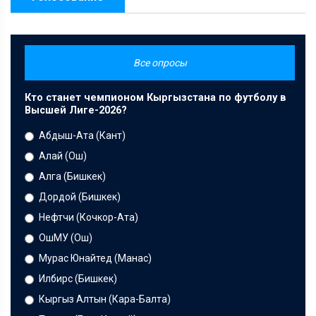
Все опросы
Кто станет чемпионом Кыргызстана по футболу в
Высшей Лиге-2026?
Абдыш-Ата (Кант)
Алай (Ош)
Алга (Бишкек)
Дордой (Бишкек)
Нефтчи (Кочкор-Ата)
ОшМУ (Ош)
Мурас Юнайтед (Манас)
Илбирс (Бишкек)
Кыргыз Алтын (Кара-Балта)