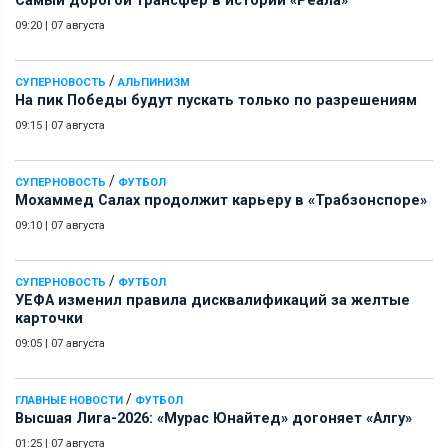
Самый дорогой трансфер в истории «Реала»
09:20
|
07 августа
/
СУПЕРНОВОСТЬ
АЛЬПИНИЗМ
На пик Победы будут пускать только по разрешениям
09:15
|
07 августа
/
СУПЕРНОВОСТЬ
ФУТБОЛ
Мохаммед Салах продолжит карьеру в «Трабзонспоре»
09:10
|
07 августа
/
СУПЕРНОВОСТЬ
ФУТБОЛ
УЕФА изменил правила дисквалификаций за желтые
карточки
09:05
|
07 августа
/
ГЛАВНЫЕ НОВОСТИ
ФУТБОЛ
Высшая Лига-2026: «Мурас Юнайтед» догоняет «Алгу»
01:25
|
07 августа