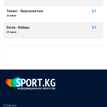
Талант - Кыргызалтын
6:1
25 июля
Озгон - Илбирс
5:1
25 июля
Главная