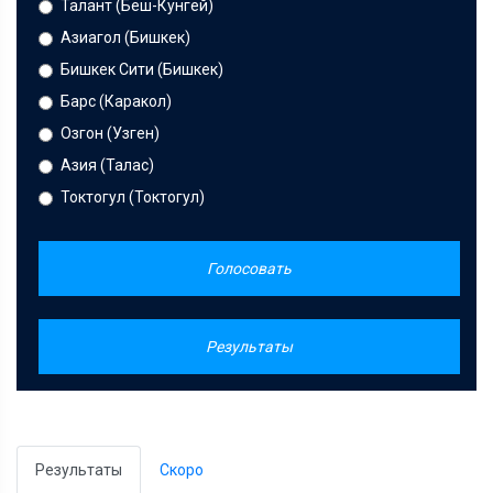
Талант (Беш-Кунгей)
Азиагол (Бишкек)
Бишкек Сити (Бишкек)
Барс (Каракол)
Озгон (Узген)
Азия (Талас)
Токтогул (Токтогул)
Голосовать
Результаты
Результаты
Скоро