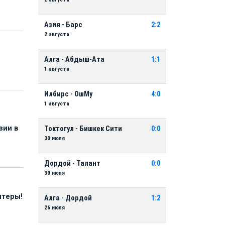
Азия - Барс
2:2
2 августа
Алга - Абдыш-Ата
1:1
1 августа
Илбирс - ОшМу
4:0
1 августа
зии в
Токтогул - Бишкек Сити
0:0
30 июля
Дордой - Талант
0:0
30 июля
нтеры!
Алга - Дордой
1:2
26 июля