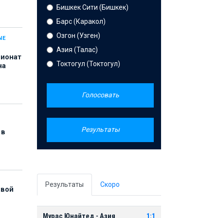
Бишкек Сити (Бишкек)
Барс (Каракол)
Озгон (Узген)
ЫЕ
Азия (Талас)
пионат
Токтогул (Токтогул)
на
Голосовать
Результаты
 в
Результаты
Скоро
рвой
Мурас Юнайтед - Азия
1:1