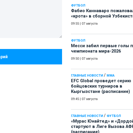
ФУТБОЛ
Фабио Каннаваро пожалова
«крота» в сборной Узбекист
09:55
|
07 августа
ФУТБОЛ
Месси забил первые голы 
чемпионата мира-2026
арий
09:50
|
07 августа
/
ГЛАВНЫЕ НОВОСТИ
ММА
EFC Global проведет серию
бойцовских турниров в
Кыргызстане (расписание)
09:45
|
07 августа
/
ГЛАВНЫЕ НОВОСТИ
ФУТБОЛ
«Мурас Юнайтед» и «Дордо
стартуют в Лиге Вызова АФ
(расписание)