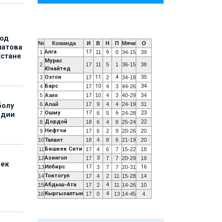
под
№
Команда
И
В
Н
П
Мячи
О
матова
Алга
17
6
1
11
0
34-15
39
хстане
Мурас
2
17
11
5
1
36-15
38
Юнайтед
Озгон
11
4
35
3
17
2
34-18
Барс
10
34
4
17
4
3
44-26
5
Азия
17
10
4
3
40-29
34
6
Алай
17
9
4
4
24-19
31
болу
Ошму
17
6
23
7
6
5
24-28
ндии
Дордой
22
8
18
6
4
8
25-24
Нефтчи
9
17
6
2
9
20-26
20
10
Талант
18
4
8
6
21-19
20
Бишкек Сити
11
17
4
6
7
15-22
18
Азиягол
3
12
17
7
7
20-29
16
бек
Илбирс
17
16
13
3
7
7
20-31
Токтогул
14
17
4
2
11
15-28
14
Абдыш-Ата
4
15
17
2
11
14-26
10
Кыргызалтын
4
16
17
0
13
14-45
4