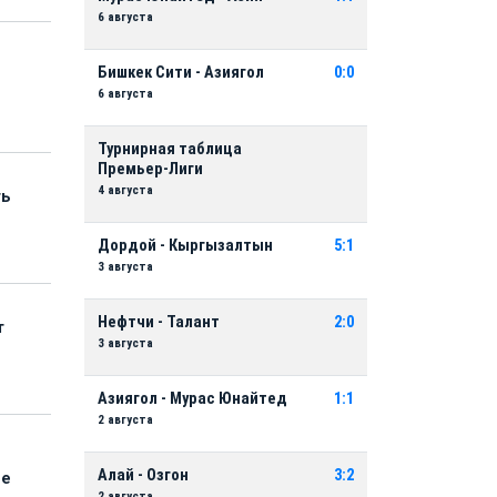
6 августа
Бишкек Сити - Азиягол
0:0
6 августа
Турнирная таблица
Премьер-Лиги
4 августа
ть
Дордой - Кыргызалтын
5:1
3 августа
Нефтчи - Талант
2:0
т
3 августа
Азиягол - Мурас Юнайтед
1:1
2 августа
Алай - Озгон
3:2
ые
2 августа