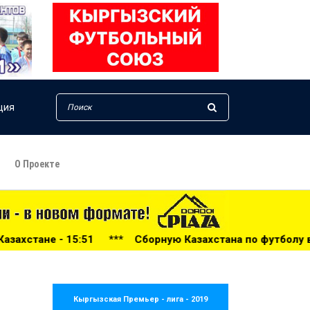
ция
О Проекте
тана по футболу возглавил тренер из Голландии - 14:34
Кыргызская Премьер - лига - 2019