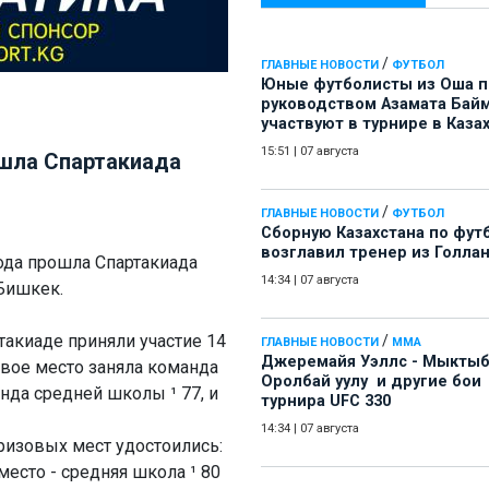
/
ГЛАВНЫЕ НОВОСТИ
ФУТБОЛ
Юные футболисты из Оша 
руководством Азамата Бай
участвуют в турнире в Каза
15:51
|
07 августа
ошла Спартакиада
/
ГЛАВНЫЕ НОВОСТИ
ФУТБОЛ
Сборную Казахстана по фут
возглавил тренер из Голла
года прошла Спартакиада
14:34
|
07 августа
 Бишкек.
такиаде приняли участие 14
/
ГЛАВНЫЕ НОВОСТИ
ММА
Джеремайя Уэллс - Мыкты
рвое место заняла команда
Оролбай уулу и другие бои
нда средней школы ¹ 77, и
турнира UFC 330
14:34
|
07 августа
ризовых мест удостоились:
место - средняя школа ¹ 80