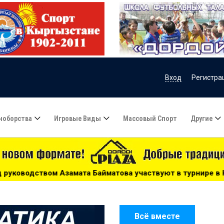
Вход
Регистра
ноборства
Игровые Виды
Массовый Спорт
Другие
уют в турнире в Казахстане - 15:51
***
Сборную Казахс
Всё вместе