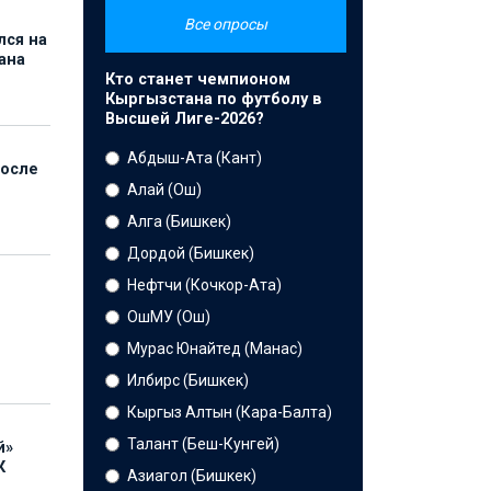
Все опросы
лся на
ана
Кто станет чемпионом
Кыргызстана по футболу в
Высшей Лиге-2026?
Абдыш-Ата (Кант)
после
Алай (Ош)
Алга (Бишкек)
Дордой (Бишкек)
Нефтчи (Кочкор-Ата)
ОшМУ (Ош)
Мурас Юнайтед (Манас)
Илбирс (Бишкек)
Кыргыз Алтын (Кара-Балта)
Талант (Беш-Кунгей)
й»
К
Азиагол (Бишкек)