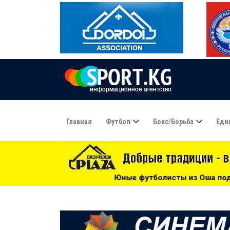
Главная
Футбол
Бокс/борьба
Еди
листы из Оша под руководством Азамата Байматова участв