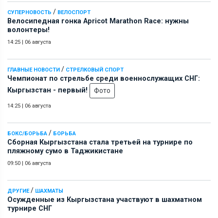
/
СУПЕРНОВОСТЬ
ВЕЛОСПОРТ
Велосипедная гонка Apricot Marathon Race: нужны
волонтеры!
14:25
|
06 августа
/
ГЛАВНЫЕ НОВОСТИ
СТРЕЛКОВЫЙ СПОРТ
Чемпионат по стрельбе среди военнослужащих СНГ:
Кыргызстан - первый!
Фото
14:25
|
06 августа
/
БОКС/БОРЬБА
БОРЬБА
Сборная Кыргызстана стала третьей на турнире по
пляжному сумо в Таджикистане
09:50
|
06 августа
/
ДРУГИЕ
ШАХМАТЫ
Осужденные из Кыргызстана участвуют в шахматном
турнире СНГ