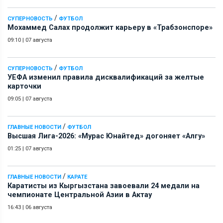
/
СУПЕРНОВОСТЬ
ФУТБОЛ
Мохаммед Салах продолжит карьеру в «Трабзонспоре»
09:10
|
07 августа
/
СУПЕРНОВОСТЬ
ФУТБОЛ
УЕФА изменил правила дисквалификаций за желтые
карточки
09:05
|
07 августа
/
ГЛАВНЫЕ НОВОСТИ
ФУТБОЛ
Высшая Лига-2026: «Мурас Юнайтед» догоняет «Алгу»
01:25
|
07 августа
/
ГЛАВНЫЕ НОВОСТИ
КАРАТЕ
Каратисты из Кыргызстана завоевали 24 медали на
чемпионате Центральной Азии в Актау
16:43
|
06 августа