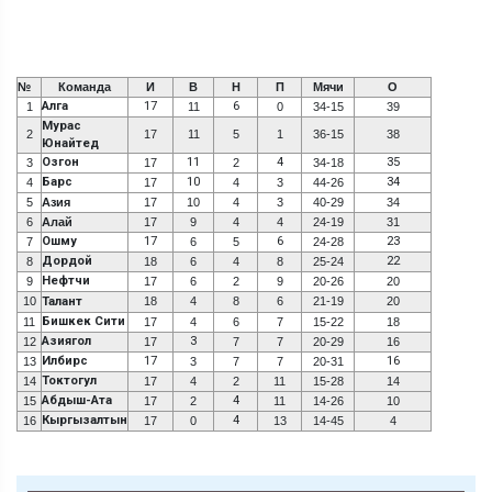
№
Команда
И
В
Н
П
Мячи
О
Алга
17
6
1
11
0
34-15
39
Мурас
2
17
11
5
1
36-15
38
Юнайтед
Озгон
11
4
35
3
17
2
34-18
Барс
10
34
4
17
4
3
44-26
5
Азия
17
10
4
3
40-29
34
6
Алай
17
9
4
4
24-19
31
Ошму
17
6
23
7
6
5
24-28
Дордой
22
8
18
6
4
8
25-24
Нефтчи
9
17
6
2
9
20-26
20
10
Талант
18
4
8
6
21-19
20
Бишкек Сити
11
17
4
6
7
15-22
18
Азиягол
3
12
17
7
7
20-29
16
Илбирс
17
16
13
3
7
7
20-31
Токтогул
14
17
4
2
11
15-28
14
Абдыш-Ата
4
15
17
2
11
14-26
10
Кыргызалтын
4
16
17
0
13
14-45
4