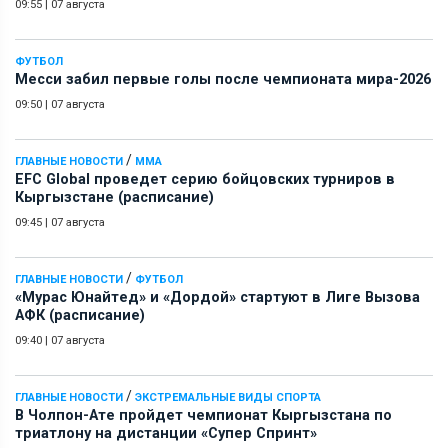
09:55
|
07 августа
ФУТБОЛ
Месси забил первые голы после чемпионата мира-2026
09:50
|
07 августа
/
ГЛАВНЫЕ НОВОСТИ
ММА
EFC Global проведет серию бойцовских турниров в
Кыргызстане (расписание)
09:45
|
07 августа
/
ГЛАВНЫЕ НОВОСТИ
ФУТБОЛ
«Мурас Юнайтед» и «Дордой» стартуют в Лиге Вызова
АФК (расписание)
09:40
|
07 августа
/
ГЛАВНЫЕ НОВОСТИ
ЭКСТРЕМАЛЬНЫЕ ВИДЫ СПОРТА
В Чолпон-Ате пройдет чемпионат Кыргызстана по
триатлону на дистанции «Супер Спринт»