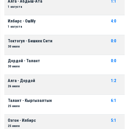
Алга - Абдыш-Ата
1:1
1 августа
Илбирс - ОшМу
4:0
1 августа
Токтогул - Бишкек Сити
0:0
30 июля
Дордой - Талант
0:0
30 июля
Алга - Дордой
1:2
26 июля
Талант - Кыргызалтын
6:1
25 июля
Озгон - Илбирс
5:1
25 июля