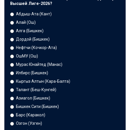
Высшей Лиге-2026?
Абдыш-Ата (Кант)
Алай (Ош)
Алга (Бишкек)
Дордой (Бишкек)
Нефтчи (Кочкор-Ата)
ОшМУ (Ош)
Мурас Юнайтед (Манас)
Илбирс (Бишкек)
Кыргыз Алтын (Кара-Балта)
Талант (Беш-Кунгей)
Азиагол (Бишкек)
Бишкек Сити (Бишкек)
Барс (Каракол)
Озгон (Узген)