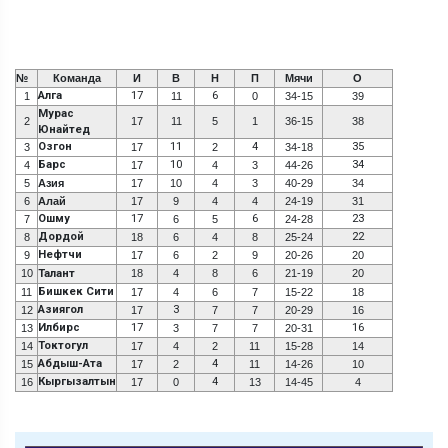
№
Команда
И
В
Н
П
Мячи
О
Алга
17
6
1
11
0
34-15
39
Мурас
2
17
11
5
1
36-15
38
Юнайтед
Озгон
11
4
35
3
17
2
34-18
Барс
10
34
4
17
4
3
44-26
5
Азия
17
10
4
3
40-29
34
6
Алай
17
9
4
4
24-19
31
Ошму
17
6
23
7
6
5
24-28
Дордой
22
8
18
6
4
8
25-24
Нефтчи
9
17
6
2
9
20-26
20
10
Талант
18
4
8
6
21-19
20
Бишкек Сити
11
17
4
6
7
15-22
18
Азиягол
3
12
17
7
7
20-29
16
Илбирс
17
16
13
3
7
7
20-31
Токтогул
14
17
4
2
11
15-28
14
Абдыш-Ата
4
15
17
2
11
14-26
10
Кыргызалтын
4
16
17
0
13
14-45
4