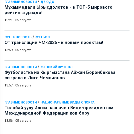
/
ГЛАВНЫЕ НОВОСТИ
ДЗЮДО
Мухаммедали Ырысдолотов - в ТОП-5 мирового
рейтинга дзюдо!
15:21
|
05 августа
/
СУПЕРНОВОСТЬ
ФУТБОЛ
От трансляции ЧМ-2026 - к новым проектам!
13:59
|
05 августа
/
ГЛАВНЫЕ НОВОСТИ
ЖЕНСКИЙ ФУТБОЛ
Футболистка из Кыргызстана Айжан Боронбекова
сыграла в Лиге Чемпионов
13:57
|
05 августа
/
ГЛАВНЫЕ НОВОСТИ
НАЦИОНАЛЬНЫЕ ВИДЫ СПОРТА
Толобай уулу Илгиз назначен Вице-президентом
Международной Федерации кок-бору
13:56
|
05 августа