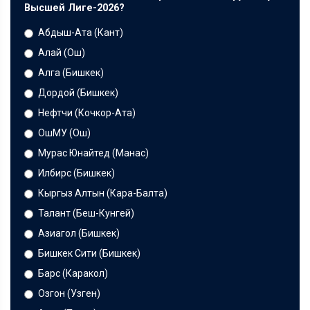
Высшей Лиге-2026?
Абдыш-Ата (Кант)
Алай (Ош)
Алга (Бишкек)
Дордой (Бишкек)
Нефтчи (Кочкор-Ата)
ОшМУ (Ош)
Мурас Юнайтед (Манас)
Илбирс (Бишкек)
Кыргыз Алтын (Кара-Балта)
Талант (Беш-Кунгей)
Азиагол (Бишкек)
Бишкек Сити (Бишкек)
Барс (Каракол)
Озгон (Узген)