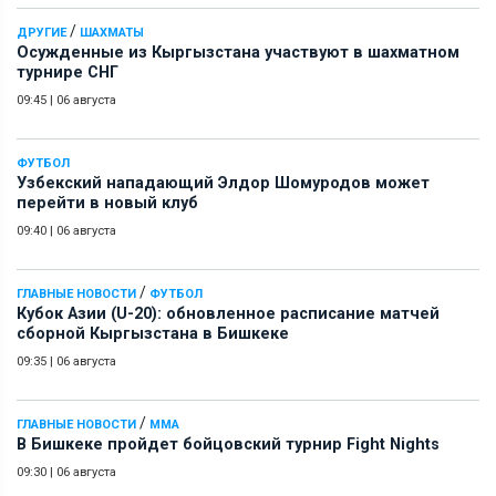
/
ДРУГИЕ
ШАХМАТЫ
Осужденные из Кыргызстана участвуют в шахматном
турнире СНГ
09:45
|
06 августа
ФУТБОЛ
Узбекский нападающий Элдор Шомуродов может
перейти в новый клуб
09:40
|
06 августа
/
ГЛАВНЫЕ НОВОСТИ
ФУТБОЛ
Кубок Азии (U-20): обновленное расписание матчей
сборной Кыргызстана в Бишкеке
09:35
|
06 августа
/
ГЛАВНЫЕ НОВОСТИ
ММА
В Бишкеке пройдет бойцовский турнир Fight Nights
09:30
|
06 августа