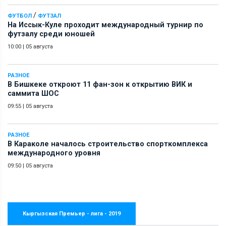
/
ФУТБОЛ
ФУТЗАЛ
На Иссык-Куле проходит международный турнир по
футзалу среди юношей
10:00
|
05 августа
РАЗНОЕ
В Бишкеке откроют 11 фан-зон к открытию ВИК и
саммита ШОС
09:55
|
05 августа
РАЗНОЕ
В Караколе началось строительство спорткомплекса
международного уровня
09:50
|
05 августа
Кыргызская Премьер - лига - 2019