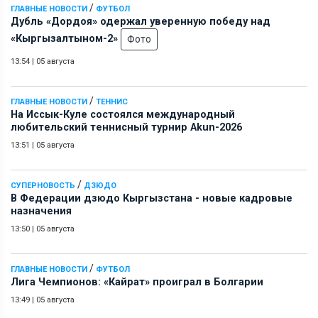
/
ГЛАВНЫЕ НОВОСТИ
ФУТБОЛ
Дубль «Дордоя» одержал уверенную победу над
«Кыргызалтыном-2»
Фото
13:54
|
05 августа
/
ГЛАВНЫЕ НОВОСТИ
ТЕННИС
На Иссык-Куле состоялся международный
любительский теннисный турнир Akun-2026
13:51
|
05 августа
/
СУПЕРНОВОСТЬ
ДЗЮДО
В Федерации дзюдо Кыргызстана - новые кадровые
назначения
13:50
|
05 августа
/
ГЛАВНЫЕ НОВОСТИ
ФУТБОЛ
Лига Чемпионов: «Кайрат» проиграл в Болгарии
13:49
|
05 августа