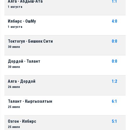
Алга - Абдыш-Ата
1:1
1 августа
Илбирс - ОшМу
4:0
1 августа
Токтогул - Бишкек Сити
0:0
30 июля
Дордой - Талант
0:0
30 июля
Алга - Дордой
1:2
26 июля
Талант - Кыргызалтын
6:1
25 июля
Озгон - Илбирс
5:1
25 июля