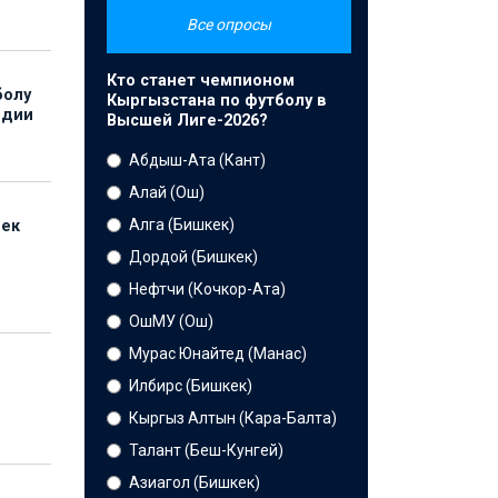
Все опросы
Кто станет чемпионом
болу
Кыргызстана по футболу в
ндии
Высшей Лиге-2026?
Абдыш-Ата (Кант)
Алай (Ош)
Алга (Бишкек)
бек
Дордой (Бишкек)
Нефтчи (Кочкор-Ата)
ОшМУ (Ош)
Мурас Юнайтед (Манас)
Илбирс (Бишкек)
Кыргыз Алтын (Кара-Балта)
Талант (Беш-Кунгей)
Азиагол (Бишкек)