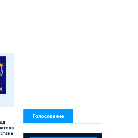
Голосование
под
матова
хстане