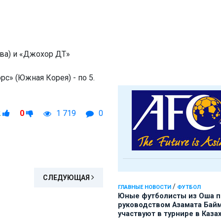
ва) и «Джохор ДТ»
с» (Южная Корея) - по 5.
2
0
1 719
0
СЛЕДУЮЩАЯ
/
ГЛАВНЫЕ НОВОСТИ
ФУТБОЛ
Юные футболисты из Оша 
руководством Азамата Бай
участвуют в турнире в Каза