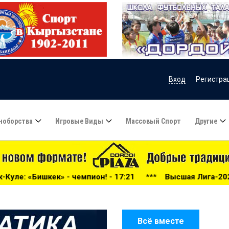
Вход
Регистра
ноборства
Игровые Виды
Массовый Спорт
Другие
н! - 17:21
***
Высшая Лига-2026: беспощадный «Дордой
Всё вместе