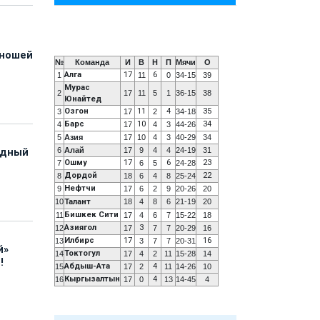
юношей
№
Команда
И
В
Н
П
Мячи
О
Алга
17
6
1
11
0
34-15
39
Мурас
2
17
11
5
1
36-15
38
Юнайтед
Озгон
11
4
35
3
17
2
34-18
Барс
10
34
4
17
4
3
44-26
5
Азия
17
10
4
3
40-29
34
6
Алай
17
9
4
4
24-19
31
адный
Ошму
17
6
23
7
6
5
24-28
Дордой
22
8
18
6
4
8
25-24
Нефтчи
9
17
6
2
9
20-26
20
10
Талант
18
4
8
6
21-19
20
Бишкек Сити
11
17
4
6
7
15-22
18
Азиягол
3
12
17
7
7
20-29
16
Илбирс
17
16
13
3
7
7
20-31
й»
Токтогул
14
17
4
2
11
15-28
14
!
Абдыш-Ата
4
15
17
2
11
14-26
10
Кыргызалтын
4
16
17
0
13
14-45
4