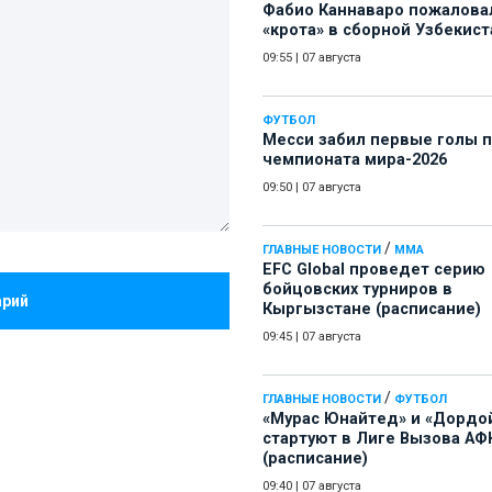
Фабио Каннаваро пожалова
«крота» в сборной Узбекист
09:55
|
07 августа
ФУТБОЛ
Месси забил первые голы 
чемпионата мира-2026
09:50
|
07 августа
/
ГЛАВНЫЕ НОВОСТИ
ММА
EFC Global проведет серию
бойцовских турниров в
арий
Кыргызстане (расписание)
09:45
|
07 августа
/
ГЛАВНЫЕ НОВОСТИ
ФУТБОЛ
«Мурас Юнайтед» и «Дордо
стартуют в Лиге Вызова АФ
(расписание)
09:40
|
07 августа