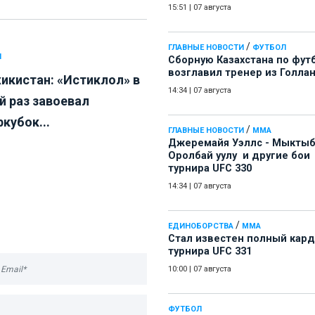
15:51
|
07 августа
/
ГЛАВНЫЕ НОВОСТИ
ФУТБОЛ
Л
Сборную Казахстана по фут
возглавил тренер из Голла
икистан: «Истиклол» в
14:34
|
07 августа
й раз завоевал
кубок...
/
ГЛАВНЫЕ НОВОСТИ
ММА
Джеремайя Уэллс - Мыкты
Оролбай уулу и другие бои
турнира UFC 330
14:34
|
07 августа
/
ЕДИНОБОРСТВА
ММА
Стал известен полный кард
турнира UFC 331
10:00
|
07 августа
ФУТБОЛ