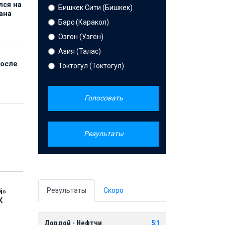
лся на
Бишкек Сити (Бишкек)
ана
Барс (Каракол)
Озгон (Узген)
Азия (Талас)
после
Токтогул (Токтогул)
Голосовать
Результаты
Результаты
Скоро
й»
К
Дордой - Нефтчи
5:1