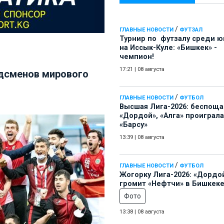
/
ГЛАВНЫЕ НОВОСТИ
ФУТЗАЛ
Турнир по футзалу среди 
на Иссык-Куле: «Бишкек» -
чемпион!
17:21
|
08 августа
рдсменов мирового
/
ГЛАВНЫЕ НОВОСТИ
ФУТБОЛ
Высшая Лига-2026: беспощ
«Дордой», «Алга» проиграла
«Барсу»
13:39
|
08 августа
/
ГЛАВНЫЕ НОВОСТИ
ФУТБОЛ
Жогорку Лига-2026: «Дордо
громит «Нефтчи» в Бишкеке
Фото
13:38
|
08 августа