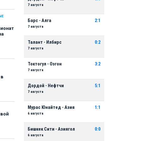
7 августа
ЫЕ
Барс - Алга
2:1
7 августа
пионат
на
Талант - Илбирс
0:2
7 августа
Токтогул - Озгон
3:2
7 августа
 в
Дордой - Нефтчи
5:1
7 августа
Мурас Юнайтед - Азия
1:1
6 августа
рвой
Бишкек Сити - Азиягол
0:0
6 августа