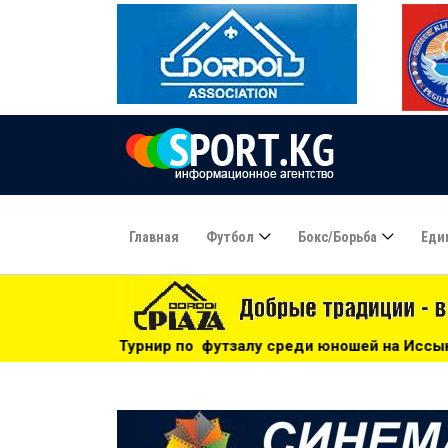
Главная
Футбол
Бокс/борьба
Еди
о футзалу среди юношей на Иссык-Куле: «Бишкек» - чемпио