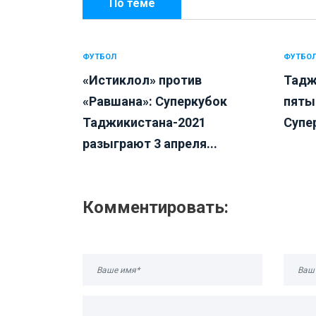
По теме
ФУТБОЛ
ФУТБО
«Истиклол» против
Тадж
«Равшана»: Суперкубок
пяты
Таджикистана-2021
Супер
разыграют 3 апреля...
Комментировать: