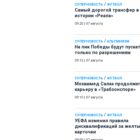
/
СУПЕРНОВОСТЬ
ФУТБОЛ
Самый дорогой трансфер в
истории «Реала»
09:20
|
07 августа
/
СУПЕРНОВОСТЬ
АЛЬПИНИЗМ
На пик Победы будут пуска
только по разрешениям
09:15
|
07 августа
/
СУПЕРНОВОСТЬ
ФУТБОЛ
Мохаммед Салах продолжи
карьеру в «Трабзонспоре»
09:10
|
07 августа
/
СУПЕРНОВОСТЬ
ФУТБОЛ
УЕФА изменил правила
дисквалификаций за желт
карточки
09:05
|
07 августа