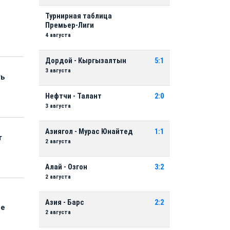
Турнирная таблица
Премьер-Лиги
4 августа
Дордой - Кыргызалтын
5:1
3 августа
ть
Нефтчи - Талант
2:0
3 августа
Азиягол - Мурас Юнайтед
1:1
т
2 августа
Алай - Озгон
3:2
2 августа
Азия - Барс
2:2
ые
2 августа