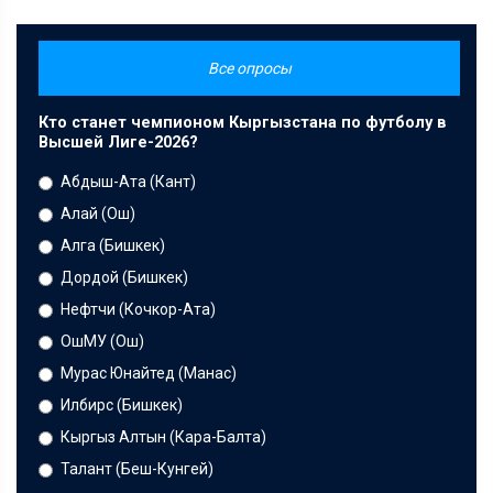
Все опросы
Кто станет чемпионом Кыргызстана по футболу в
Высшей Лиге-2026?
Абдыш-Ата (Кант)
Алай (Ош)
Алга (Бишкек)
Дордой (Бишкек)
Нефтчи (Кочкор-Ата)
ОшМУ (Ош)
Мурас Юнайтед (Манас)
Илбирс (Бишкек)
Кыргыз Алтын (Кара-Балта)
Талант (Беш-Кунгей)