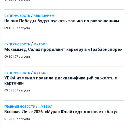
/
СУПЕРНОВОСТЬ
АЛЬПИНИЗМ
На пик Победы будут пускать только по разрешениям
09:15
|
07 августа
/
СУПЕРНОВОСТЬ
ФУТБОЛ
Мохаммед Салах продолжит карьеру в «Трабзонспоре»
09:10
|
07 августа
/
СУПЕРНОВОСТЬ
ФУТБОЛ
УЕФА изменил правила дисквалификаций за желтые
карточки
09:05
|
07 августа
/
ГЛАВНЫЕ НОВОСТИ
ФУТБОЛ
Высшая Лига-2026: «Мурас Юнайтед» догоняет «Алгу»
01:25
|
07 августа