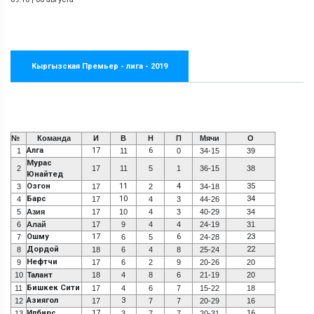
Кыргызская Премьер - лига - 2019
№
Команда
И
В
Н
П
Мячи
О
Алга
17
6
1
11
0
34-15
39
Мурас
2
17
11
5
1
36-15
38
Юнайтед
Озгон
11
4
35
3
17
2
34-18
Барс
10
34
4
17
4
3
44-26
5
Азия
17
10
4
3
40-29
34
6
Алай
17
9
4
4
24-19
31
Ошму
17
6
23
7
6
5
24-28
Дордой
22
8
18
6
4
8
25-24
Нефтчи
9
17
6
2
9
20-26
20
10
Талант
18
4
8
6
21-19
20
Бишкек Сити
11
17
4
6
7
15-22
18
Азиягол
3
12
17
7
7
20-29
16
Илбирс
17
16
13
3
7
7
20-31