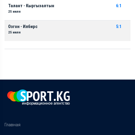
Талант - Кыргызалтын
6:1
25 июля
Озгон - Илбирс
5:1
25 июля
Главная