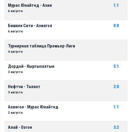
Мурас Юнайтед - Азия
1:1
6 августа
Бишкек Сити - Азиягол
0:0
6 августа
Турнирная таблица Премьер-Лиги
4 августа
Дордой - Кыргызалтын
5:1
3 августа
Нефтчи - Талант
2:0
3 августа
Азиягол - Мурас Юнайтед
1:1
2 августа
Алай - Озгон
3:2