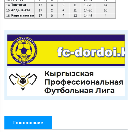
Токтогул
14
17
4
2
11
15-28
14
Абдыш-Ата
4
15
17
2
11
14-26
10
Кыргызалтын
4
16
17
0
13
14-45
4
Голосование