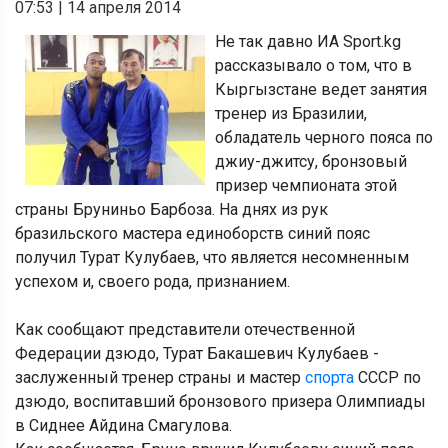
07:53
|
14 апреля 2014
Не так давно ИА Sport.kg
рассказывало о том, что в
Кыргызстане ведет занятия
тренер из Бразилии,
обладатель черного пояса по
джиу-джитсу, бронзовый
призер чемпионата этой
страны Бруниньо Барбоза. На днях из рук
бразильского мастера единоборств синий пояс
получил Турат Кулубаев, что является несомненным
успехом и, своего рода, признанием.
Как сообщают представители отечественной
Федерации дзюдо, Турат Бакашевич Кулубаев -
заслуженный тренер страны и мастер
спорта
СССР по
дзюдо, воспитавший бронзового призера Олимпиады
в Сиднее Айдина Смагулова.