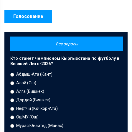
Голосование
Все опросы
Кто станет чемпионом Кыргызстана по футболу в
Высшей Лиге-2026?
Абдыш-Ата (Кант)
Алай (Ош)
Алга (Бишкек)
Дордой (Бишкек)
Нефтчи (Кочкор-Ата)
ОшМУ (Ош)
Мурас Юнайтед (Манас)