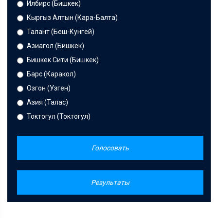
Илбирс (Бишкек)
Кыргыз Алтын (Кара-Балта)
Талант (Беш-Кунгей)
Азиагол (Бишкек)
Бишкек Сити (Бишкек)
Барс (Каракол)
Озгон (Узген)
Азия (Талас)
Токтогул (Токтогул)
Голосовать
Результаты