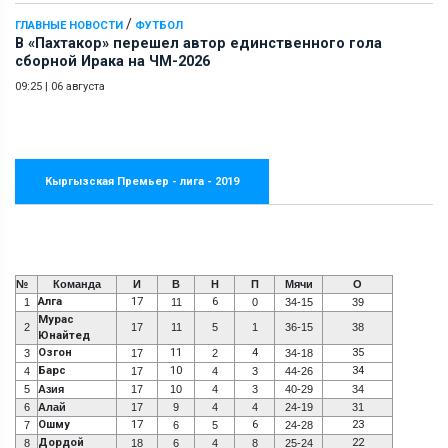
/
ГЛАВНЫЕ НОВОСТИ
ФУТБОЛ
В «Пахтакор» перешел автор единственного гола
сборной Ирака на ЧМ-2026
09:25
|
06 августа
Кыргызская Премьер - лига - 2019
№
Команда
И
В
Н
П
Мячи
О
Алга
17
6
1
11
0
34-15
39
Мурас
2
17
11
5
1
36-15
38
Юнайтед
Озгон
11
4
35
3
17
2
34-18
Барс
10
34
4
17
4
3
44-26
5
Азия
17
10
4
3
40-29
34
6
Алай
17
9
4
4
24-19
31
Ошму
17
6
23
7
6
5
24-28
Дордой
22
8
18
6
4
8
25-24