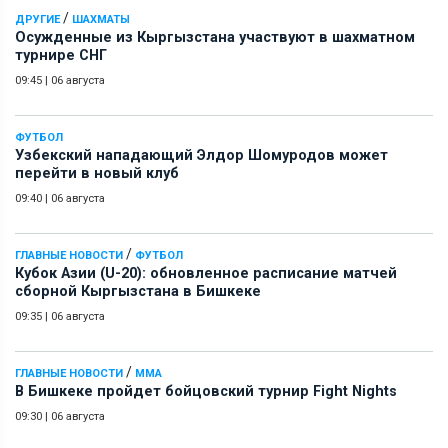
/
ДРУГИЕ
ШАХМАТЫ
Осужденные из Кыргызстана участвуют в шахматном
турнире СНГ
09:45
|
06 августа
ФУТБОЛ
Узбекский нападающий Элдор Шомуродов может
перейти в новый клуб
09:40
|
06 августа
/
ГЛАВНЫЕ НОВОСТИ
ФУТБОЛ
Кубок Азии (U-20): обновленное расписание матчей
сборной Кыргызстана в Бишкеке
09:35
|
06 августа
/
ГЛАВНЫЕ НОВОСТИ
ММА
В Бишкеке пройдет бойцовский турнир Fight Nights
09:30
|
06 августа