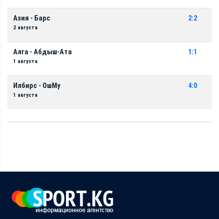
Азия - Барс
2:2
2 августа
Алга - Абдыш-Ата
1:1
1 августа
Илбирс - ОшМу
4:0
1 августа