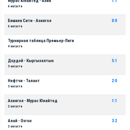
Мурас Юнайтед - Азия
1:1
6 августа
Бишкек Сити - Азиягол
0:0
6 августа
Турнирная таблица Премьер-Лиги
4 августа
Дордой - Кыргызалтын
5:1
3 августа
Нефтчи - Талант
2:0
3 августа
Азиягол - Мурас Юнайтед
1:1
2 августа
Алай - Озгон
3:2
2 августа