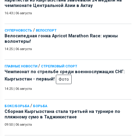
Каратисты из Кыргызстана завоевали 24 медали на
чемпионате Центральной Азии в Актау
16:43
|
06 августа
/
СУПЕРНОВОСТЬ
ВЕЛОСПОРТ
Велосипедная гонка Apricot Marathon Race: нужны
волонтеры!
14:25
|
06 августа
/
ГЛАВНЫЕ НОВОСТИ
СТРЕЛКОВЫЙ СПОРТ
Чемпионат по стрельбе среди военнослужащих СНГ:
Кыргызстан - первый!
Фото
14:25
|
06 августа
/
БОКС/БОРЬБА
БОРЬБА
Сборная Кыргызстана стала третьей на турнире по
пляжному сумо в Таджикистане
09:50
|
06 августа