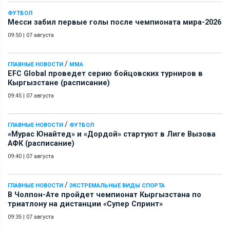
ФУТБОЛ
Месси забил первые голы после чемпионата мира-2026
09:50
|
07 августа
/
ГЛАВНЫЕ НОВОСТИ
ММА
EFC Global проведет серию бойцовских турниров в
Кыргызстане (расписание)
09:45
|
07 августа
/
ГЛАВНЫЕ НОВОСТИ
ФУТБОЛ
«Мурас Юнайтед» и «Дордой» стартуют в Лиге Вызова
АФК (расписание)
09:40
|
07 августа
/
ГЛАВНЫЕ НОВОСТИ
ЭКСТРЕМАЛЬНЫЕ ВИДЫ СПОРТА
В Чолпон-Ате пройдет чемпионат Кыргызстана по
триатлону на дистанции «Супер Спринт»
09:35
|
07 августа