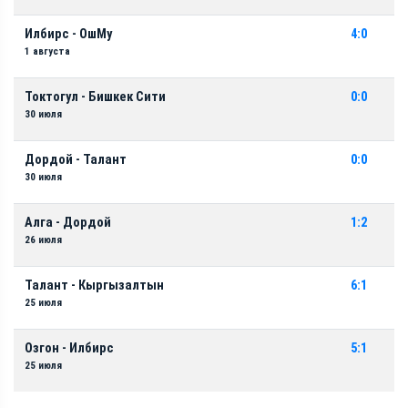
Илбирс - ОшМу
4:0
1 августа
Токтогул - Бишкек Сити
0:0
30 июля
Дордой - Талант
0:0
30 июля
Алга - Дордой
1:2
26 июля
Талант - Кыргызалтын
6:1
25 июля
Озгон - Илбирс
5:1
25 июля