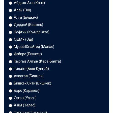
Абдыш-Ата (Кант)
Алай (Ош)
Алга (Бишкек)
Дордой (Бишкек)
Нефтчи (Кочкор-Ата)
ОшМУ (Ош)
Мурас Юнайтед (Манас)
Илбирс (Бишкек)
Кыргыз Алтын (Кара-Балта)
Талант (Беш-Кунгей)
Азиагол (Бишкек)
Бишкек Сити (Бишкек)
Барс (Каракол)
Озгон (Узген)
Азия (Талас)
Токтогул (Токтогул)