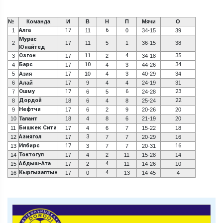
№
Команда
И
В
Н
П
Мячи
О
Алга
17
6
1
11
0
34-15
39
Мурас
2
17
11
5
1
36-15
38
Юнайтед
Озгон
11
4
35
3
17
2
34-18
Барс
10
34
4
17
4
3
44-26
5
Азия
17
10
4
3
40-29
34
6
Алай
17
9
4
4
24-19
31
Ошму
17
6
23
7
6
5
24-28
Дордой
22
8
18
6
4
8
25-24
Нефтчи
9
17
6
2
9
20-26
20
10
Талант
18
4
8
6
21-19
20
Бишкек Сити
11
17
4
6
7
15-22
18
Азиягол
3
12
17
7
7
20-29
16
Илбирс
17
16
13
3
7
7
20-31
Токтогул
14
17
4
2
11
15-28
14
Абдыш-Ата
4
15
17
2
11
14-26
10
Кыргызалтын
4
16
17
0
13
14-45
4