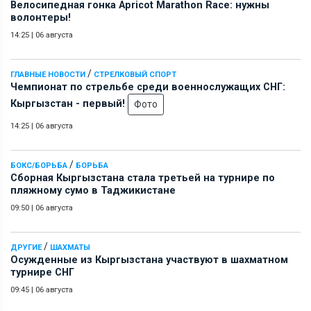
Велосипедная гонка Apricot Marathon Race: нужны
волонтеры!
14:25
|
06 августа
/
ГЛАВНЫЕ НОВОСТИ
СТРЕЛКОВЫЙ СПОРТ
Чемпионат по стрельбе среди военнослужащих СНГ:
Кыргызстан - первый!
Фото
14:25
|
06 августа
/
БОКС/БОРЬБА
БОРЬБА
Сборная Кыргызстана стала третьей на турнире по
пляжному сумо в Таджикистане
09:50
|
06 августа
/
ДРУГИЕ
ШАХМАТЫ
Осужденные из Кыргызстана участвуют в шахматном
турнире СНГ
09:45
|
06 августа