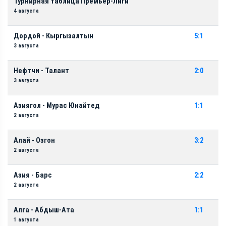
Турнирная таблица Премьер-Лиги
4 августа
Дордой - Кыргызалтын
5:1
3 августа
Нефтчи - Талант
2:0
3 августа
Азиягол - Мурас Юнайтед
1:1
2 августа
Алай - Озгон
3:2
2 августа
Азия - Барс
2:2
2 августа
Алга - Абдыш-Ата
1:1
1 августа