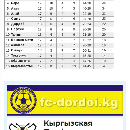
Барс
10
34
4
17
4
3
44-26
5
Азия
17
10
4
3
40-29
34
6
Алай
17
9
4
4
24-19
31
Ошму
17
6
23
7
6
5
24-28
Дордой
22
8
18
6
4
8
25-24
Нефтчи
9
17
6
2
9
20-26
20
10
Талант
18
4
8
6
21-19
20
Бишкек Сити
11
17
4
6
7
15-22
18
Азиягол
3
12
17
7
7
20-29
16
Илбирс
17
16
13
3
7
7
20-31
Токтогул
14
17
4
2
11
15-28
14
Абдыш-Ата
4
15
17
2
11
14-26
10
Кыргызалтын
4
16
17
0
13
14-45
4