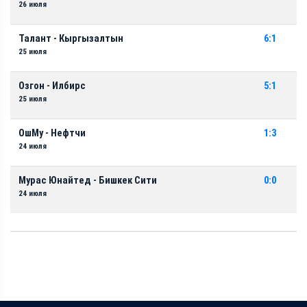
26 июля
Талант - Кыргызалтын
6:1
25 июля
Озгон - Илбирс
5:1
25 июля
ОшМу - Нефтчи
1:3
24 июля
Мурас Юнайтед - Бишкек Сити
0:0
24 июля