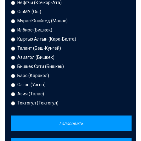
Нефтчи (Кочкор-Ата)
ОшМУ (Ош)
Мурас Юнайтед (Манас)
Илбирс (Бишкек)
Кыргыз Алтын (Кара-Балта)
Талант (Беш-Кунгей)
Азиагол (Бишкек)
Бишкек Сити (Бишкек)
Барс (Каракол)
Озгон (Узген)
Азия (Талас)
Токтогул (Токтогул)
Голосовать