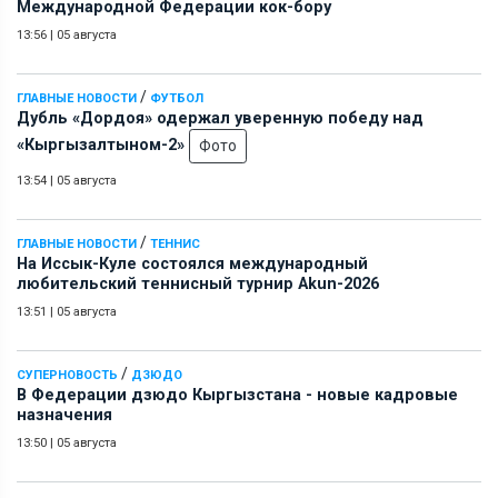
Международной Федерации кок-бору
13:56
|
05 августа
/
ГЛАВНЫЕ НОВОСТИ
ФУТБОЛ
Дубль «Дордоя» одержал уверенную победу над
«Кыргызалтыном-2»
Фото
13:54
|
05 августа
/
ГЛАВНЫЕ НОВОСТИ
ТЕННИС
На Иссык-Куле состоялся международный
любительский теннисный турнир Akun-2026
13:51
|
05 августа
/
СУПЕРНОВОСТЬ
ДЗЮДО
В Федерации дзюдо Кыргызстана - новые кадровые
назначения
13:50
|
05 августа