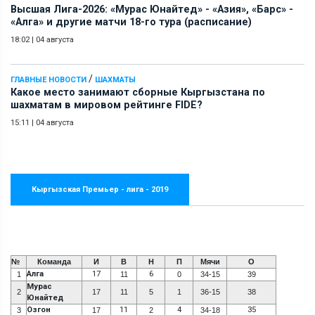
Высшая Лига-2026: «Мурас Юнайтед» - «Азия», «Барс» -
«Алга» и другие матчи 18-го тура (расписание)
18:02
|
04 августа
/
ГЛАВНЫЕ НОВОСТИ
ШАХМАТЫ
Какое место занимают сборные Кыргызстана по
шахматам в мировом рейтинге FIDE?
15:11
|
04 августа
Кыргызская Премьер - лига - 2019
№
Команда
И
В
Н
П
Мячи
О
Алга
17
6
1
11
0
34-15
39
Мурас
2
17
11
5
1
36-15
38
Юнайтед
Озгон
11
4
35
3
17
2
34-18