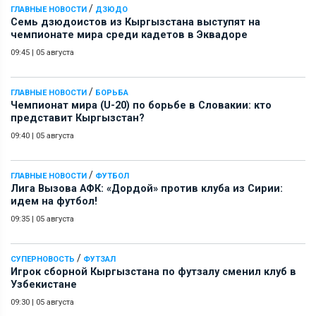
/
ГЛАВНЫЕ НОВОСТИ
ДЗЮДО
Семь дзюдоистов из Кыргызстана выступят на
чемпионате мира среди кадетов в Эквадоре
09:45
|
05 августа
/
ГЛАВНЫЕ НОВОСТИ
БОРЬБА
Чемпионат мира (U-20) по борьбе в Словакии: кто
представит Кыргызстан?
09:40
|
05 августа
/
ГЛАВНЫЕ НОВОСТИ
ФУТБОЛ
Лига Вызова АФК: «Дордой» против клуба из Сирии:
идем на футбол!
09:35
|
05 августа
/
СУПЕРНОВОСТЬ
ФУТЗАЛ
Игрок сборной Кыргызстана по футзалу сменил клуб в
Узбекистане
09:30
|
05 августа