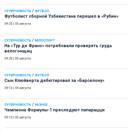
/
СУПЕРНОВОСТЬ
ФУТБОЛ
Футболист сборной Узбекистана перешел в «Рубин»
09:25
|
05 августа
/
СУПЕРНОВОСТЬ
ВЕЛОСПОРТ
На «Тур де Франс» потребовали проверять грудь
велогонщиц
09:20
|
05 августа
/
СУПЕРНОВОСТЬ
ФУТБОЛ
Сын Клюйверта дебютировал за «Барселону»
09:15
|
05 августа
/
СУПЕРНОВОСТЬ
РАЗНОЕ
Чемпиона Формулы-1 преследуют папарацци
09:10
|
05 августа