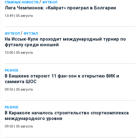
/
ГЛАВНЫЕ НОВОСТИ
ФУТБОЛ
Лига Чемпионов: «Кайрат» проиграл в Болгарии
13:49
|
05 августа
/
ФУТБОЛ
ФУТЗАЛ
На Иссык-Куле проходит международный турнир по
футзалу среди юношей
10:00
|
05 августа
РАЗНОЕ
В Бишкеке откроют 11 фан-зон к открытию ВИК и
саммита ШОС
09:55
|
05 августа
РАЗНОЕ
В Караколе началось строительство спорткомплекса
международного уровня
09:50
|
05 августа