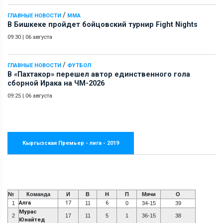
/
ГЛАВНЫЕ НОВОСТИ
ММА
В Бишкеке пройдет бойцовский турнир Fight Nights
09:30
|
06 августа
/
ГЛАВНЫЕ НОВОСТИ
ФУТБОЛ
В «Пахтакор» перешел автор единственного гола
сборной Ирака на ЧМ-2026
09:25
|
06 августа
Кыргызская Премьер - лига - 2019
№
Команда
И
В
Н
П
Мячи
О
Алга
17
6
1
11
0
34-15
39
Мурас
2
17
11
5
1
36-15
38
Юнайтед