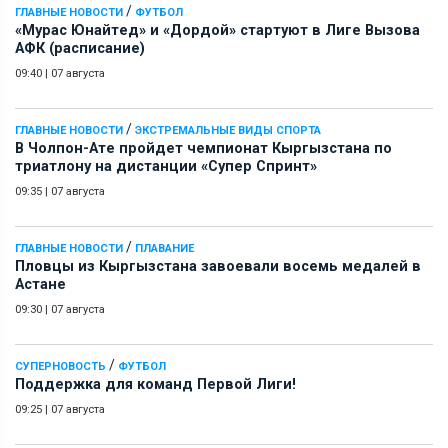
/
ГЛАВНЫЕ НОВОСТИ
ФУТБОЛ
«Мурас Юнайтед» и «Дордой» стартуют в Лиге Вызова
АФК (расписание)
09:40
|
07 августа
/
ГЛАВНЫЕ НОВОСТИ
ЭКСТРЕМАЛЬНЫЕ ВИДЫ СПОРТА
В Чолпон-Ате пройдет чемпионат Кыргызстана по
триатлону на дистанции «Супер Спринт»
09:35
|
07 августа
/
ГЛАВНЫЕ НОВОСТИ
ПЛАВАНИЕ
Пловцы из Кыргызстана завоевали восемь медалей в
Астане
09:30
|
07 августа
/
СУПЕРНОВОСТЬ
ФУТБОЛ
Поддержка для команд Первой Лиги!
09:25
|
07 августа