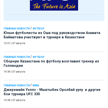
/
ГЛАВНЫЕ НОВОСТИ
ФУТБОЛ
Юные футболисты из Оша под руководством Азамата
Байматова участвуют в турнире в Казахстане
15:51
|
07 августа
/
ГЛАВНЫЕ НОВОСТИ
ФУТБОЛ
Сборную Казахстана по футболу возглавил тренер из
Голландии
14:34
|
07 августа
/
ГЛАВНЫЕ НОВОСТИ
ММА
Джеремайя Уэллс - Мыктыбек Оролбай уулу и другие
бои турнира UFC 330
14:34
|
07 августа