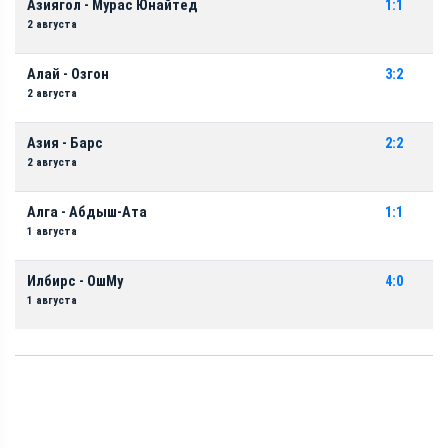
Азиягол - Мурас Юнайтед
1:1
2 августа
Алай - Озгон
3:2
2 августа
Азия - Барс
2:2
2 августа
Алга - Абдыш-Ата
1:1
1 августа
Илбирс - ОшМу
4:0
1 августа