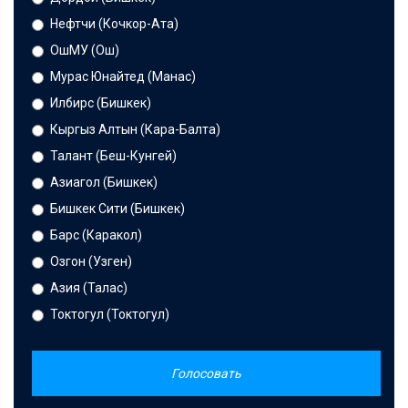
Нефтчи (Кочкор-Ата)
ОшМУ (Ош)
Мурас Юнайтед (Манас)
Илбирс (Бишкек)
Кыргыз Алтын (Кара-Балта)
Талант (Беш-Кунгей)
Азиагол (Бишкек)
Бишкек Сити (Бишкек)
Барс (Каракол)
Озгон (Узген)
Азия (Талас)
Токтогул (Токтогул)
Голосовать