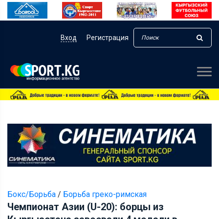
Вход
Регистрация
Бокс/Борьба
/
Борьба греко-римская
Чемпионат Азии (U-20): борцы из