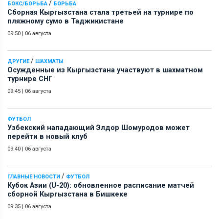
/
БОКС/БОРЬБА
БОРЬБА
Сборная Кыргызстана стала третьей на турнире по
пляжному сумо в Таджикистане
09:50
|
06 августа
/
ДРУГИЕ
ШАХМАТЫ
Осужденные из Кыргызстана участвуют в шахматном
турнире СНГ
09:45
|
06 августа
ФУТБОЛ
Узбекский нападающий Элдор Шомуродов может
перейти в новый клуб
09:40
|
06 августа
/
ГЛАВНЫЕ НОВОСТИ
ФУТБОЛ
Кубок Азии (U-20): обновленное расписание матчей
сборной Кыргызстана в Бишкеке
09:35
|
06 августа