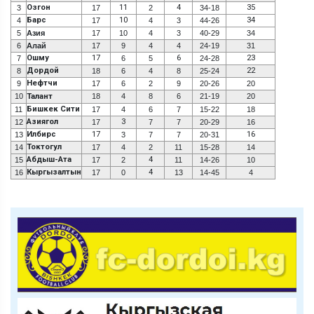
Озгон
11
4
35
3
17
2
34-18
Барс
10
34
4
17
4
3
44-26
5
Азия
17
10
4
3
40-29
34
6
Алай
17
9
4
4
24-19
31
Ошму
17
6
23
7
6
5
24-28
Дордой
22
8
18
6
4
8
25-24
Нефтчи
9
17
6
2
9
20-26
20
10
Талант
18
4
8
6
21-19
20
Бишкек Сити
11
17
4
6
7
15-22
18
Азиягол
3
12
17
7
7
20-29
16
Илбирс
17
16
13
3
7
7
20-31
Токтогул
14
17
4
2
11
15-28
14
Абдыш-Ата
4
15
17
2
11
14-26
10
Кыргызалтын
4
16
17
0
13
14-45
4