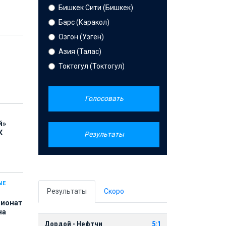
Бишкек Сити (Бишкек)
Барс (Каракол)
Озгон (Узген)
Азия (Талас)
Токтогул (Токтогул)
Голосовать
й»
К
Результаты
ЫЕ
Результаты
Скоро
пионат
на
Дордой - Нефтчи
5:1