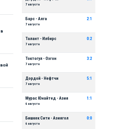
7 августа
Барс - Алга
2:1
7 августа
 в
Талант - Илбирс
0:2
7 августа
Токтогул - Озгон
3:2
7 августа
рвой
Дордой - Нефтчи
5:1
7 августа
Мурас Юнайтед - Азия
1:1
6 августа
Бишкек Сити - Азиягол
0:0
6 августа