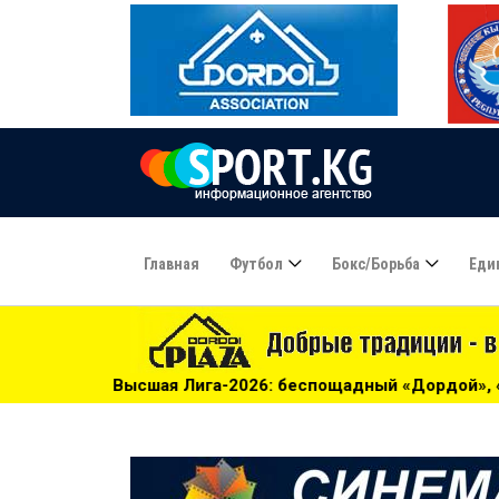
Главная
Футбол
Бокс/борьба
Еди
а-2026: беспощадный «Дордой», «Алга» проиграла «Барсу»