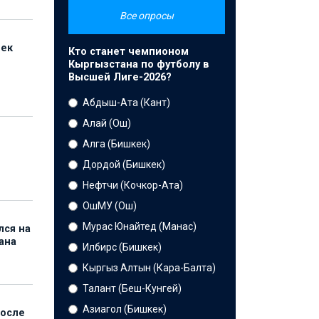
Все опросы
бек
Кто станет чемпионом
Кыргызстана по футболу в
Высшей Лиге-2026?
Абдыш-Ата (Кант)
Алай (Ош)
Алга (Бишкек)
Дордой (Бишкек)
Нефтчи (Кочкор-Ата)
ОшМУ (Ош)
Мурас Юнайтед (Манас)
лся на
ана
Илбирс (Бишкек)
Кыргыз Алтын (Кара-Балта)
Талант (Беш-Кунгей)
Азиагол (Бишкек)
после