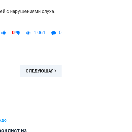
й с нарушениями слуха.
0
0
1 061
0
СЛЕДУЮЩАЯ
НДО
вондист из