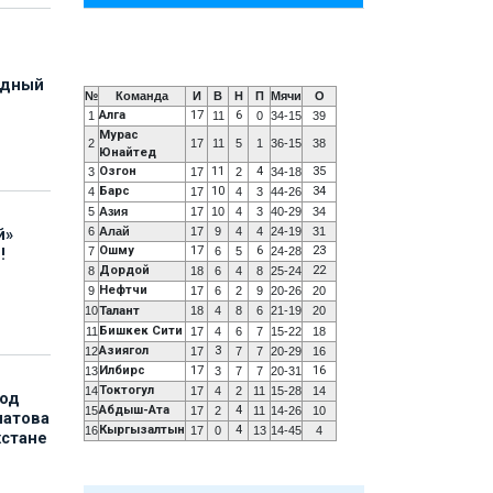
адный
№
Команда
И
В
Н
П
Мячи
О
Алга
17
6
1
11
0
34-15
39
Мурас
2
17
11
5
1
36-15
38
Юнайтед
Озгон
11
4
35
3
17
2
34-18
Барс
10
34
4
17
4
3
44-26
5
Азия
17
10
4
3
40-29
34
6
Алай
17
9
4
4
24-19
31
й»
Ошму
17
6
23
7
6
5
24-28
!
Дордой
22
8
18
6
4
8
25-24
Нефтчи
9
17
6
2
9
20-26
20
10
Талант
18
4
8
6
21-19
20
Бишкек Сити
11
17
4
6
7
15-22
18
Азиягол
3
12
17
7
7
20-29
16
Илбирс
17
16
13
3
7
7
20-31
Токтогул
14
17
4
2
11
15-28
14
под
Абдыш-Ата
4
15
17
2
11
14-26
10
матова
Кыргызалтын
4
16
17
0
13
14-45
4
хстане