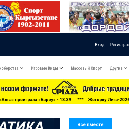
Вход
Регистра
ноборства
Игровые Виды
Массовый Спорт
Другие
 - 13:39
***
Жогорку Лига-2026: «Дордой» громит «Нефт
Всё вместе