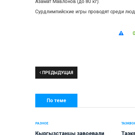
Азамат Мавлонов (до 80 кг).
Сурдлимпийские игры проводят среди люде
ПРЕДЫДУЩАЯ
По теме
РАЗНОЕ
ТАЭКВО
Кыргызстанцы завоевали
Таэк