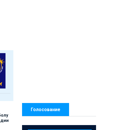
Голосование
болу
ндии