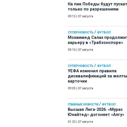
На пик Победы будут пуска
только по разрешениям
09:15
|
07 августа
/
СУПЕРНОВОСТЬ
ФУТБОЛ
Мохаммед Салах продолжи
карьеру в «Трабзонспоре»
09:10
|
07 августа
/
СУПЕРНОВОСТЬ
ФУТБОЛ
УЕФА изменил правила
дисквалификаций за желт
карточки
09:05
|
07 августа
/
ГЛАВНЫЕ НОВОСТИ
ФУТБОЛ
Высшая Лига-2026: «Мурас
Юнайтед» догоняет «Алгу»
01:25
|
07 августа