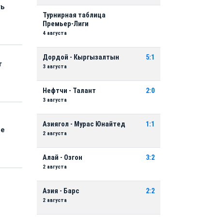
ть
Турнирная таблица
Премьер-Лиги
4 августа
Дордой - Кыргызалтын
5:1
т
3 августа
Нефтчи - Талант
2:0
3 августа
Азиягол - Мурас Юнайтед
1:1
ые
2 августа
Алай - Озгон
3:2
2 августа
Азия - Барс
2:2
2 августа