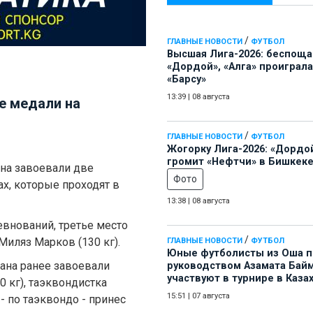
/
ГЛАВНЫЕ НОВОСТИ
ФУТБОЛ
Высшая Лига-2026: беспощ
«Дордой», «Алга» проиграла
«Барсу»
13:39
|
08 августа
е медали на
/
ГЛАВНЫЕ НОВОСТИ
ФУТБОЛ
Жогорку Лига-2026: «Дордо
громит «Нефтчи» в Бишкеке
на завоевали две
Фото
х, которые проходят в
13:38
|
08 августа
ревнований, третье место
/
Миляз Марков (130 кг).
ГЛАВНЫЕ НОВОСТИ
ФУТБОЛ
Юные футболисты из Оша 
ана ранее завоевали
руководством Азамата Бай
участвуют в турнире в Каза
 кг), таэквондистка
15:51
|
07 августа
- по таэквондо - принес