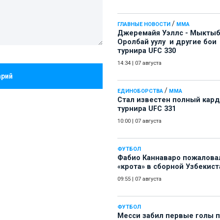
/
ГЛАВНЫЕ НОВОСТИ
ММА
Джеремайя Уэллс - Мыкты
Оролбай уулу и другие бои
турнира UFC 330
14:34
|
07 августа
арий
/
ЕДИНОБОРСТВА
ММА
Стал известен полный кард
турнира UFC 331
10:00
|
07 августа
ФУТБОЛ
Фабио Каннаваро пожалова
«крота» в сборной Узбекист
09:55
|
07 августа
ФУТБОЛ
Месси забил первые голы 