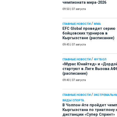
чемпионата мира-2026
09:50
|
07 августа
/
ГЛАВНЫЕ НОВОСТИ
ММА
EFC Global проведет серию
бойцовских турниров в
Кыргызстане (расписание)
09:45
|
07 августа
/
ГЛАВНЫЕ НОВОСТИ
ФУТБОЛ
«Мурас Юнайтед» и «Дордо
стартуют в Лиге Вызова АФ
(расписание)
09:40
|
07 августа
/
ГЛАВНЫЕ НОВОСТИ
ЭКСТРЕМАЛЬН
ВИДЫ СПОРТА
В Чолпон-Ате пройдет чем
Кыргызстана по триатлону 
дистанции «Супер Спринт»