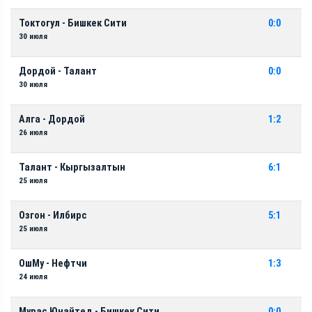
Токтогул - Бишкек Сити
0:0
30 июля
Дордой - Талант
0:0
30 июля
Алга - Дордой
1:2
26 июля
Талант - Кыргызалтын
6:1
25 июля
Озгон - Илбирс
5:1
25 июля
ОшМу - Нефтчи
1:3
24 июля
Мурас Юнайтед - Бишкек Сити
0:0