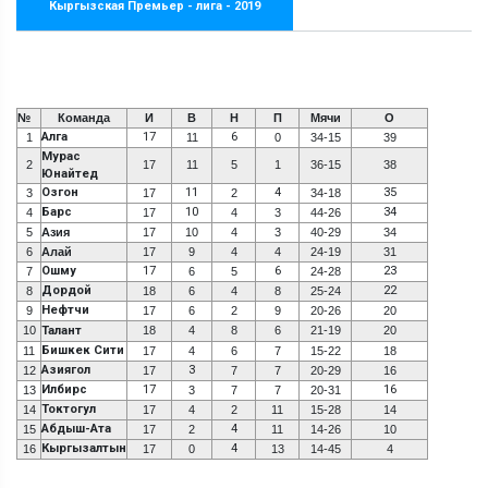
Кыргызская Премьер - лига - 2019
№
Команда
И
В
Н
П
Мячи
О
Алга
17
6
1
11
0
34-15
39
Мурас
2
17
11
5
1
36-15
38
Юнайтед
Озгон
11
4
35
3
17
2
34-18
Барс
10
34
4
17
4
3
44-26
5
Азия
17
10
4
3
40-29
34
6
Алай
17
9
4
4
24-19
31
Ошму
17
6
23
7
6
5
24-28
Дордой
22
8
18
6
4
8
25-24
Нефтчи
9
17
6
2
9
20-26
20
10
Талант
18
4
8
6
21-19
20
Бишкек Сити
11
17
4
6
7
15-22
18
Азиягол
3
12
17
7
7
20-29
16
Илбирс
17
16
13
3
7
7
20-31
Токтогул
14
17
4
2
11
15-28
14
Абдыш-Ата
4
15
17
2
11
14-26
10
Кыргызалтын
4
16
17
0
13
14-45
4