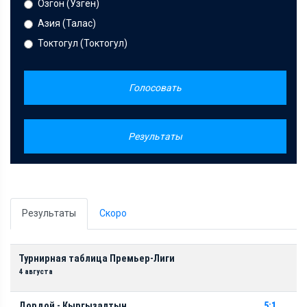
Озгон (Узген)
Азия (Талас)
Токтогул (Токтогул)
Голосовать
Результаты
Результаты
Скоро
Турнирная таблица Премьер-Лиги
4 августа
Дордой - Кыргызалтын
5:1