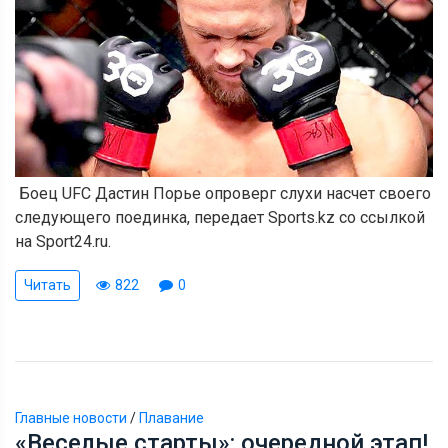
Боец UFC Дастин Порье опроверг слухи насчет своего
следующего поединка, передает Sports.kz со ссылкой
на Sport24.ru.
Читать
822
0
Главные новости
/
Плавание
«Веселые старты»: очередной этап!