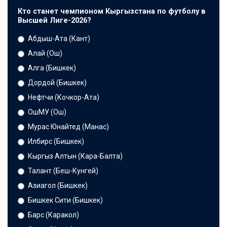
Кто станет чемпионом Кыргызстана по футболу в
Высшей Лиге-2026?
Абдыш-Ата (Кант)
Алай (Ош)
Алга (Бишкек)
Дордой (Бишкек)
Нефтчи (Кочкор-Ата)
ОшМУ (Ош)
Мурас Юнайтед (Манас)
Илбирс (Бишкек)
Кыргыз Алтын (Кара-Балта)
Талант (Беш-Кунгей)
Азиагол (Бишкек)
Бишкек Сити (Бишкек)
Барс (Каракол)