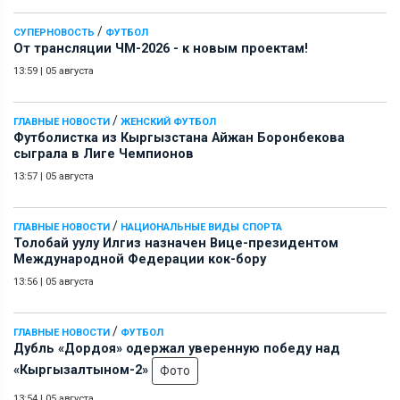
/
СУПЕРНОВОСТЬ
ФУТБОЛ
От трансляции ЧМ-2026 - к новым проектам!
13:59
|
05 августа
/
ГЛАВНЫЕ НОВОСТИ
ЖЕНСКИЙ ФУТБОЛ
Футболистка из Кыргызстана Айжан Боронбекова
сыграла в Лиге Чемпионов
13:57
|
05 августа
/
ГЛАВНЫЕ НОВОСТИ
НАЦИОНАЛЬНЫЕ ВИДЫ СПОРТА
Толобай уулу Илгиз назначен Вице-президентом
Международной Федерации кок-бору
13:56
|
05 августа
/
ГЛАВНЫЕ НОВОСТИ
ФУТБОЛ
Дубль «Дордоя» одержал уверенную победу над
«Кыргызалтыном-2»
Фото
13:54
|
05 августа