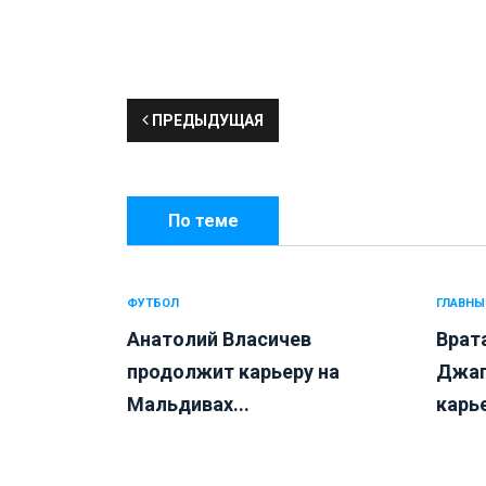
ПРЕДЫДУЩАЯ
По теме
ФУТБОЛ
ГЛАВНЫ
Анатолий Власичев
Врат
продолжит карьеру на
Джап
Мальдивах...
карье