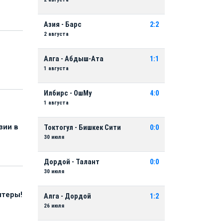
Азия - Барс
2:2
2 августа
Алга - Абдыш-Ата
1:1
1 августа
Илбирс - ОшМу
4:0
1 августа
зии в
Токтогул - Бишкек Сити
0:0
30 июля
Дордой - Талант
0:0
30 июля
нтеры!
Алга - Дордой
1:2
26 июля