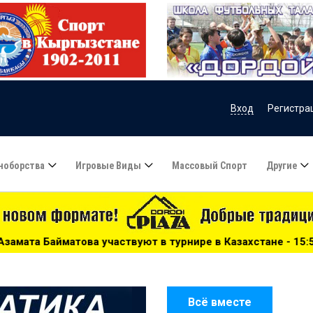
Вход
Регистра
ноборства
Игровые Виды
Массовый Спорт
Другие
уют в турнире в Казахстане - 15:51
***
Сборную Казахс
Всё вместе