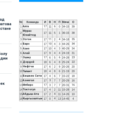
под
№
Команда
И
В
Н
П
Мячи
О
матова
Алга
17
6
1
11
0
34-15
39
хстане
Мурас
2
17
11
5
1
36-15
38
Юнайтед
Озгон
11
4
35
3
17
2
34-18
Барс
10
34
4
17
4
3
44-26
5
Азия
17
10
4
3
40-29
34
6
Алай
17
9
4
4
24-19
31
болу
Ошму
17
6
23
7
6
5
24-28
ндии
Дордой
22
8
18
6
4
8
25-24
Нефтчи
9
17
6
2
9
20-26
20
10
Талант
18
4
8
6
21-19
20
Бишкек Сити
11
17
4
6
7
15-22
18
Азиягол
3
12
17
7
7
20-29
16
бек
Илбирс
17
16
13
3
7
7
20-31
Токтогул
14
17
4
2
11
15-28
14
Абдыш-Ата
4
15
17
2
11
14-26
10
Кыргызалтын
4
16
17
0
13
14-45
4