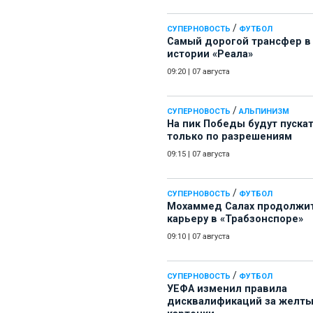
/
СУПЕРНОВОСТЬ
ФУТБОЛ
Самый дорогой трансфер в
истории «Реала»
09:20
|
07 августа
/
СУПЕРНОВОСТЬ
АЛЬПИНИЗМ
На пик Победы будут пуска
только по разрешениям
09:15
|
07 августа
/
СУПЕРНОВОСТЬ
ФУТБОЛ
Мохаммед Салах продолжи
карьеру в «Трабзонспоре»
09:10
|
07 августа
/
СУПЕРНОВОСТЬ
ФУТБОЛ
УЕФА изменил правила
дисквалификаций за желт