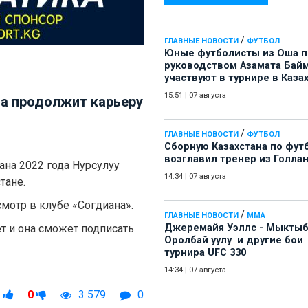
/
ГЛАВНЫЕ НОВОСТИ
ФУТБОЛ
Юные футболисты из Оша 
руководством Азамата Бай
участвуют в турнире в Каза
15:51
|
07 августа
а продолжит карьеру
/
ГЛАВНЫЕ НОВОСТИ
ФУТБОЛ
Сборную Казахстана по фут
возглавил тренер из Голла
на 2022 года Нурсулуу
14:34
|
07 августа
тане.
смотр в клубе «Согдиана».
/
ГЛАВНЫЕ НОВОСТИ
ММА
ет и она сможет подписать
Джеремайя Уэллс - Мыкты
Оролбай уулу и другие бои
турнира UFC 330
14:34
|
07 августа
1
0
3 579
0