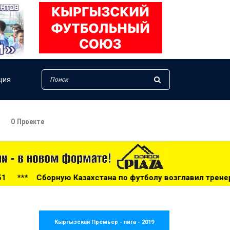
ция
О Проекте
тана по футболу возглавил тренер из Голландии - 14:34
Кыргызская Премьер - лига - 2019