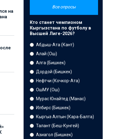
Все опросы
лся на
ана
Кто станет чемпионом
Кыргызстана по футболу в
Высшей Лиге-2026?
Абдыш-Ата (Кант)
после
Алай (Ош)
Алга (Бишкек)
Дордой (Бишкек)
Нефтчи (Кочкор-Ата)
ОшМУ (Ош)
Мурас Юнайтед (Манас)
Илбирс (Бишкек)
Кыргыз Алтын (Кара-Балта)
Талант (Беш-Кунгей)
й»
К
Азиагол (Бишкек)