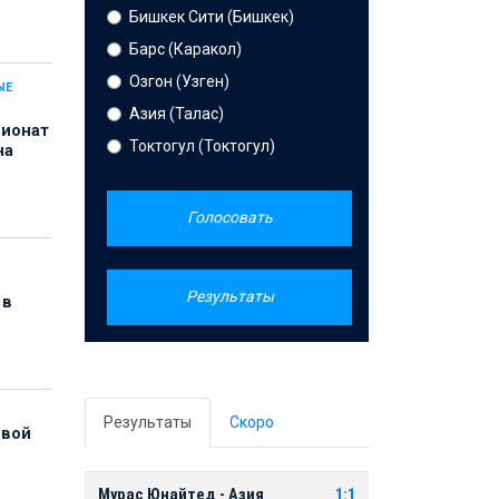
Бишкек Сити (Бишкек)
Барс (Каракол)
Озгон (Узген)
ЫЕ
Азия (Талас)
пионат
Токтогул (Токтогул)
на
Голосовать
Результаты
 в
Результаты
Скоро
рвой
Мурас Юнайтед - Азия
1:1