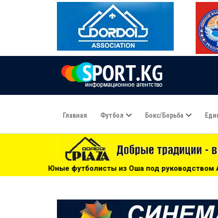
Главная
Футбол
Бокс/борьба
Еди
листы из Оша под руководством Азамата Байматова участв