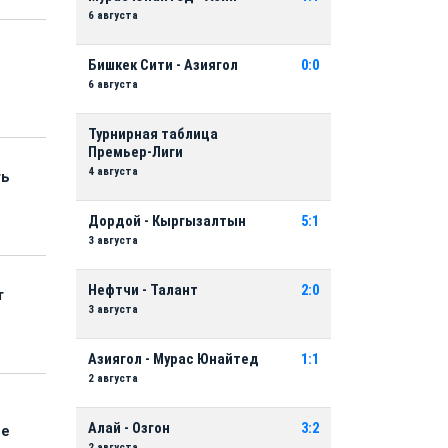
6 августа
Бишкек Сити - Азиягол
0:0
6 августа
Турнирная таблица
Премьер-Лиги
4 августа
ть
Дордой - Кыргызалтын
5:1
3 августа
Нефтчи - Талант
2:0
т
3 августа
Азиягол - Мурас Юнайтед
1:1
2 августа
Алай - Озгон
3:2
ые
2 августа