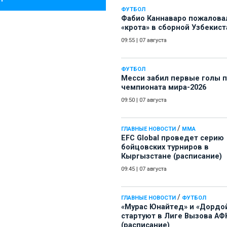
ФУТБОЛ
Фабио Каннаваро пожалова
«крота» в сборной Узбекист
09:55
|
07 августа
ФУТБОЛ
Месси забил первые голы 
чемпионата мира-2026
09:50
|
07 августа
/
ГЛАВНЫЕ НОВОСТИ
ММА
EFC Global проведет серию
бойцовских турниров в
Кыргызстане (расписание)
09:45
|
07 августа
/
ГЛАВНЫЕ НОВОСТИ
ФУТБОЛ
«Мурас Юнайтед» и «Дордо
стартуют в Лиге Вызова АФ
(расписание)