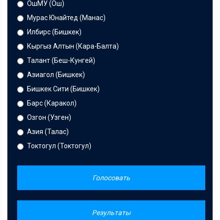
ОшМУ (Ош)
Мурас Юнайтед (Манас)
Илбирс (Бишкек)
Кыргыз Алтын (Кара-Балта)
Талант (Беш-Кунгей)
Азиагол (Бишкек)
Бишкек Сити (Бишкек)
Барс (Каракол)
Озгон (Узген)
Азия (Талас)
Токтогул (Токтогул)
Голосовать
Результаты