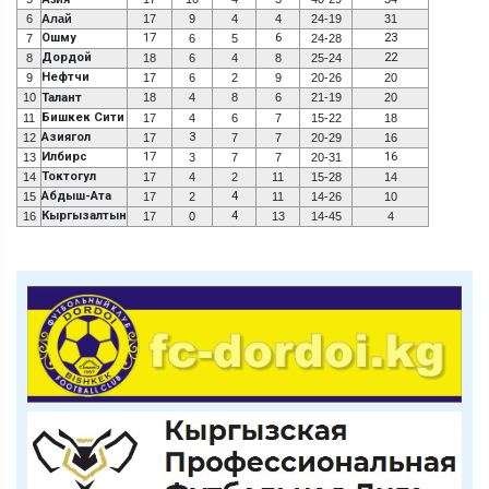
6
Алай
17
9
4
4
24-19
31
Ошму
17
6
23
7
6
5
24-28
Дордой
22
8
18
6
4
8
25-24
Нефтчи
9
17
6
2
9
20-26
20
10
Талант
18
4
8
6
21-19
20
Бишкек Сити
11
17
4
6
7
15-22
18
Азиягол
3
12
17
7
7
20-29
16
Илбирс
17
16
13
3
7
7
20-31
Токтогул
14
17
4
2
11
15-28
14
Абдыш-Ата
4
15
17
2
11
14-26
10
Кыргызалтын
4
16
17
0
13
14-45
4