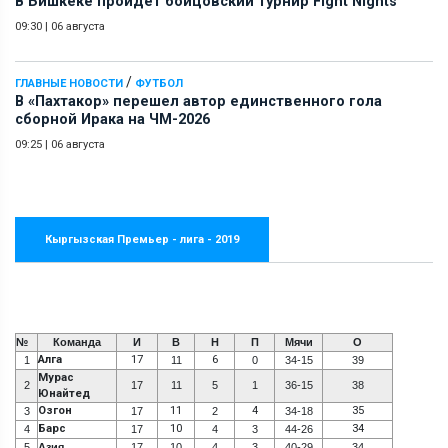
В Бишкеке пройдет бойцовский турнир Fight Nights
09:30
|
06 августа
/
ГЛАВНЫЕ НОВОСТИ
ФУТБОЛ
В «Пахтакор» перешел автор единственного гола
сборной Ирака на ЧМ-2026
09:25
|
06 августа
Кыргызская Премьер - лига - 2019
№
Команда
И
В
Н
П
Мячи
О
Алга
17
6
1
11
0
34-15
39
Мурас
2
17
11
5
1
36-15
38
Юнайтед
Озгон
11
4
35
3
17
2
34-18
Барс
10
34
4
17
4
3
44-26
5
Азия
17
10
4
3
40-29
34