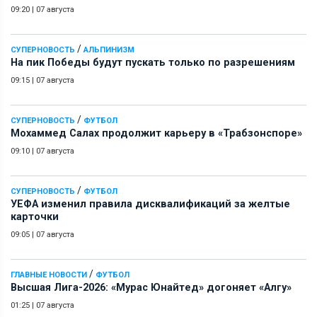
09:20
|
07 августа
/
СУПЕРНОВОСТЬ
АЛЬПИНИЗМ
На пик Победы будут пускать только по разрешениям
09:15
|
07 августа
/
СУПЕРНОВОСТЬ
ФУТБОЛ
Мохаммед Салах продолжит карьеру в «Трабзонспоре»
09:10
|
07 августа
/
СУПЕРНОВОСТЬ
ФУТБОЛ
УЕФА изменил правила дисквалификаций за желтые
карточки
09:05
|
07 августа
/
ГЛАВНЫЕ НОВОСТИ
ФУТБОЛ
Высшая Лига-2026: «Мурас Юнайтед» догоняет «Алгу»
01:25
|
07 августа