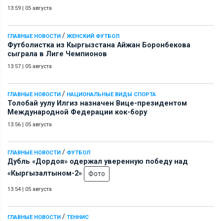
13:59
|
05 августа
/
ГЛАВНЫЕ НОВОСТИ
ЖЕНСКИЙ ФУТБОЛ
Футболистка из Кыргызстана Айжан Боронбекова
сыграла в Лиге Чемпионов
13:57
|
05 августа
/
ГЛАВНЫЕ НОВОСТИ
НАЦИОНАЛЬНЫЕ ВИДЫ СПОРТА
Толобай уулу Илгиз назначен Вице-президентом
Международной Федерации кок-бору
13:56
|
05 августа
/
ГЛАВНЫЕ НОВОСТИ
ФУТБОЛ
Дубль «Дордоя» одержал уверенную победу над
«Кыргызалтыном-2»
Фото
13:54
|
05 августа
/
ГЛАВНЫЕ НОВОСТИ
ТЕННИС