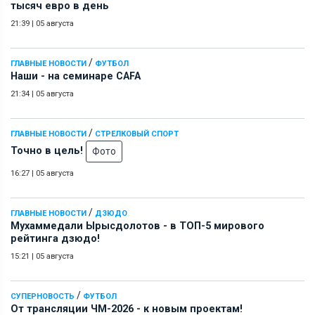
тысяч евро в день
21:39
|
05 августа
/
ГЛАВНЫЕ НОВОСТИ
ФУТБОЛ
Наши - на семинаре СAFA
21:34
|
05 августа
/
ГЛАВНЫЕ НОВОСТИ
СТРЕЛКОВЫЙ СПОРТ
Точно в цель!
Фото
16:27
|
05 августа
/
ГЛАВНЫЕ НОВОСТИ
ДЗЮДО
Мухаммедали Ырысдолотов - в ТОП-5 мирового
рейтинга дзюдо!
15:21
|
05 августа
/
СУПЕРНОВОСТЬ
ФУТБОЛ
От трансляции ЧМ-2026 - к новым проектам!