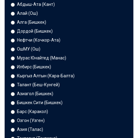
Абдыш-Ата (Кант)
Алай (Ош)
Алга (Бишкек)
Дордой (Бишкек)
Нефтчи (Кочкор-Ата)
ОшМУ (Ош)
Мурас Юнайтед (Манас)
Илбирс (Бишкек)
Кыргыз Алтын (Кара-Балта)
Талант (Беш-Кунгей)
Азиагол (Бишкек)
Бишкек Сити (Бишкек)
Барс (Каракол)
Озгон (Узген)
Азия (Талас)