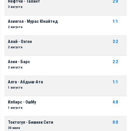
Нефтчи - Талант
2:0
3 августа
Азиягол - Мурас Юнайтед
1:1
2 августа
Алай - Озгон
3:2
2 августа
Азия - Барс
2:2
2 августа
Алга - Абдыш-Ата
1:1
1 августа
Илбирс - ОшМу
4:0
1 августа
Токтогул - Бишкек Сити
0:0
30 июля