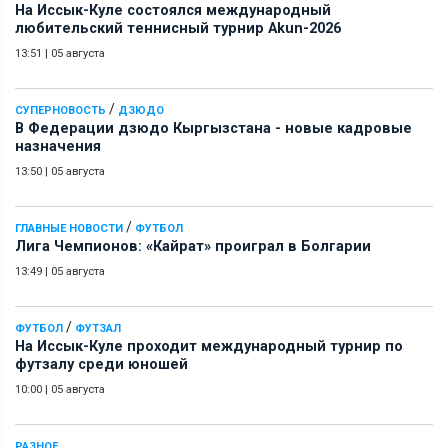
На Иссык-Куле состоялся международный
любительский теннисный турнир Akun-2026
13:51
|
05 августа
/
СУПЕРНОВОСТЬ
ДЗЮДО
В Федерации дзюдо Кыргызстана - новые кадровые
назначения
13:50
|
05 августа
/
ГЛАВНЫЕ НОВОСТИ
ФУТБОЛ
Лига Чемпионов: «Кайрат» проиграл в Болгарии
13:49
|
05 августа
/
ФУТБОЛ
ФУТЗАЛ
На Иссык-Куле проходит международный турнир по
футзалу среди юношей
10:00
|
05 августа
РАЗНОЕ