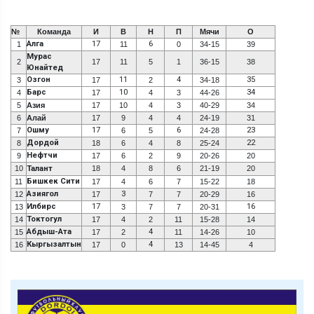
№
Команда
И
В
Н
П
Мячи
О
Алга
17
6
1
11
0
34-15
39
Мурас
2
17
11
5
1
36-15
38
Юнайтед
Озгон
11
4
35
3
17
2
34-18
Барс
10
34
4
17
4
3
44-26
5
Азия
17
10
4
3
40-29
34
6
Алай
17
9
4
4
24-19
31
Ошму
17
6
23
7
6
5
24-28
Дордой
22
8
18
6
4
8
25-24
Нефтчи
9
17
6
2
9
20-26
20
10
Талант
18
4
8
6
21-19
20
Бишкек Сити
11
17
4
6
7
15-22
18
Азиягол
3
12
17
7
7
20-29
16
Илбирс
17
16
13
3
7
7
20-31
Токтогул
14
17
4
2
11
15-28
14
Абдыш-Ата
4
15
17
2
11
14-26
10
Кыргызалтын
4
16
17
0
13
14-45
4