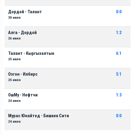
Дордой - Талант
0:0
30 июля
Алга - Дордой
1:2
26 июля
Талант - Кыргызалтын
6:1
25 июля
Озгон - Илбирс
5:1
25 июля
ОшМу - Нефтчи
1:3
24 июля
Мурас Юнайтед - Бишкек Сити
0:0
24 июля