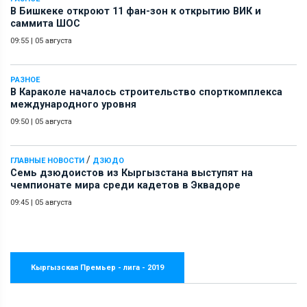
В Бишкеке откроют 11 фан-зон к открытию ВИК и
саммита ШОС
09:55
|
05 августа
РАЗНОЕ
В Караколе началось строительство спорткомплекса
международного уровня
09:50
|
05 августа
/
ГЛАВНЫЕ НОВОСТИ
ДЗЮДО
Семь дзюдоистов из Кыргызстана выступят на
чемпионате мира среди кадетов в Эквадоре
09:45
|
05 августа
Кыргызская Премьер - лига - 2019