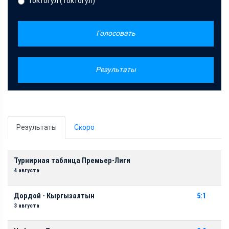
Токтогул (Токтогул)
Голосовать
Результаты
Результаты
Скоро
Турнирная таблица Премьер-Лиги
4 августа
Дордой - Кыргызалтын
5:1
3 августа