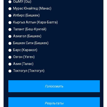
ОшМУ (Ош)
Мурас Юнайтед (Манас)
Илбирс (Бишкек)
Кыргыз Алтын (Кара-Балта)
Талант (Беш-Кунгей)
Азиагол (Бишкек)
Бишкек Сити (Бишкек)
Барс (Каракол)
Озгон (Узген)
Азия (Талас)
Токтогул (Токтогул)
Голосовать
Результаты