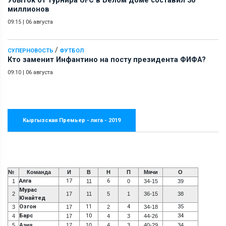
Убыток от турнира UFC в Белом доме составил 30
миллионов
09:15
|
06 августа
/
СУПЕРНОВОСТЬ
ФУТБОЛ
Кто заменит Инфантино на посту президента ФИФА?
09:10
|
06 августа
Кыргызская Премьер - лига - 2019
№
Команда
И
В
Н
П
Мячи
О
Алга
17
6
1
11
0
34-15
39
Мурас
2
17
11
5
1
36-15
38
Юнайтед
Озгон
11
4
35
3
17
2
34-18
Барс
10
34
4
17
4
3
44-26
5
Азия
17
10
4
3
40-29
34