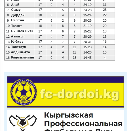
6
Алай
17
9
4
4
24-19
31
Ошму
17
6
23
7
6
5
24-28
Дордой
22
8
18
6
4
8
25-24
Нефтчи
9
17
6
2
9
20-26
20
10
Талант
18
4
8
6
21-19
20
Бишкек Сити
11
17
4
6
7
15-22
18
Азиягол
3
12
17
7
7
20-29
16
Илбирс
17
16
13
3
7
7
20-31
Токтогул
14
17
4
2
11
15-28
14
Абдыш-Ата
4
15
17
2
11
14-26
10
Кыргызалтын
4
16
17
0
13
14-45
4