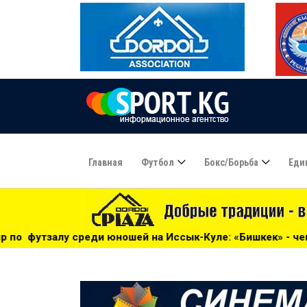
Главная
Футбол
Бокс/борьба
Еди
ношей на Иссык-Куле: «Бишкек» - чемпион! - 17:21
***