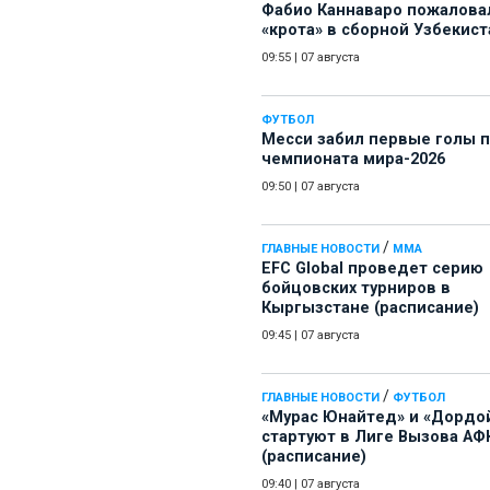
Фабио Каннаваро пожалова
«крота» в сборной Узбекист
09:55
|
07 августа
ФУТБОЛ
Месси забил первые голы 
чемпионата мира-2026
09:50
|
07 августа
/
ГЛАВНЫЕ НОВОСТИ
ММА
EFC Global проведет серию
бойцовских турниров в
Кыргызстане (расписание)
09:45
|
07 августа
/
ГЛАВНЫЕ НОВОСТИ
ФУТБОЛ
«Мурас Юнайтед» и «Дордо
стартуют в Лиге Вызова АФ
(расписание)
09:40
|
07 августа