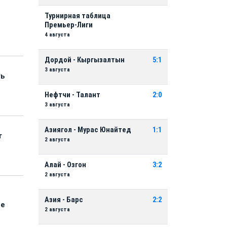
Турнирная таблица
Премьер-Лиги
4 августа
Дордой - Кыргызалтын
5:1
3 августа
ть
Нефтчи - Талант
2:0
3 августа
Азиягол - Мурас Юнайтед
1:1
т
2 августа
Алай - Озгон
3:2
2 августа
Азия - Барс
2:2
ые
2 августа