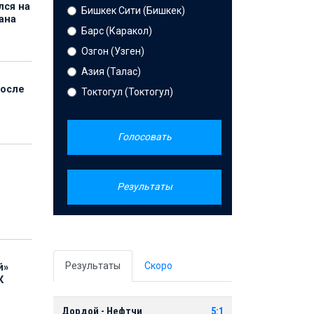
лся на
Бишкек Сити (Бишкек)
ана
Барс (Каракол)
Озгон (Узген)
Азия (Талас)
после
Токтогул (Токтогул)
Голосовать
Результаты
Результаты
Скоро
й»
К
Дордой - Нефтчи
5:1