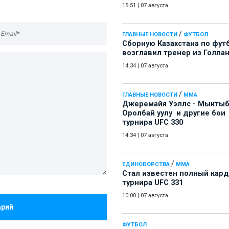
15:51
|
07 августа
/
ГЛАВНЫЕ НОВОСТИ
ФУТБОЛ
Сборную Казахстана по фут
возглавил тренер из Голла
14:34
|
07 августа
/
ГЛАВНЫЕ НОВОСТИ
ММА
Джеремайя Уэллс - Мыкты
Оролбай уулу и другие бои
турнира UFC 330
14:34
|
07 августа
/
ЕДИНОБОРСТВА
ММА
Стал известен полный кард
турнира UFC 331
10:00
|
07 августа
арий
ФУТБОЛ