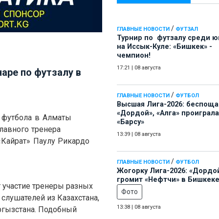
/
ГЛАВНЫЕ НОВОСТИ
ФУТЗАЛ
Турнир по футзалу среди 
на Иссык-Куле: «Бишкек» -
чемпион!
17:21
|
08 августа
аре по футзалу в
/
ГЛАВНЫЕ НОВОСТИ
ФУТБОЛ
Высшая Лига-2026: беспощ
«Дордой», «Алга» проиграла
 футбола в Алматы
«Барсу»
главного тренера
13:39
|
08 августа
«
Кайрат
»
Паулу Рикардо
/
ГЛАВНЫЕ НОВОСТИ
ФУТБОЛ
Жогорку Лига-2026: «Дордо
громит «Нефтчи» в Бишкеке
т участие тренеры разных
Фото
 слушателей из Казахстана,
13:38
|
08 августа
ргызстана. Подобный