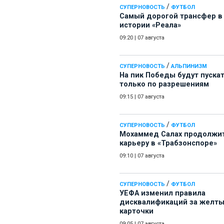
/
СУПЕРНОВОСТЬ
ФУТБОЛ
Самый дорогой трансфер в
истории «Реала»
09:20
|
07 августа
/
СУПЕРНОВОСТЬ
АЛЬПИНИЗМ
На пик Победы будут пуска
только по разрешениям
09:15
|
07 августа
/
СУПЕРНОВОСТЬ
ФУТБОЛ
Мохаммед Салах продолжи
карьеру в «Трабзонспоре»
09:10
|
07 августа
/
СУПЕРНОВОСТЬ
ФУТБОЛ
УЕФА изменил правила
дисквалификаций за желт
карточки
09:05
|
07 августа