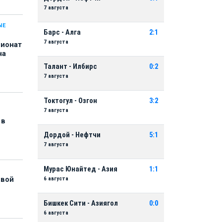
7 августа
ЫЕ
Барс - Алга
2:1
7 августа
пионат
на
Талант - Илбирс
0:2
7 августа
Токтогул - Озгон
3:2
7 августа
 в
Дордой - Нефтчи
5:1
7 августа
Мурас Юнайтед - Азия
1:1
6 августа
рвой
Бишкек Сити - Азиягол
0:0
6 августа