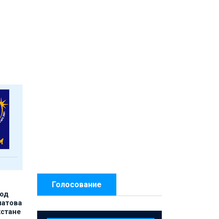
Голосование
под
матова
хстане