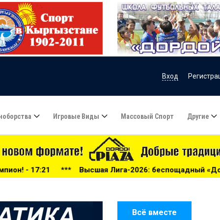
Вход
Регистра
ноборства
Игровые Виды
Массовый Спорт
Другие
Высшая Лига-2026: беспощадный «Дордой», «Алга» проигра
Всё вместе