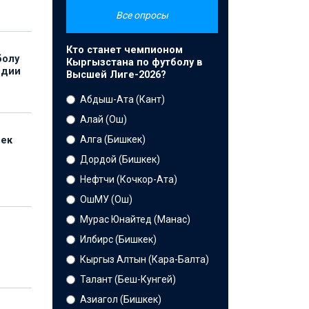
Все опросы
Кто станет чемпионом
болу
Кыргызстана по футболу в
ндии
Высшей Лиге-2026?
Абдыш-Ата (Кант)
Алай (Ош)
Алга (Бишкек)
бек
Дордой (Бишкек)
Нефтчи (Кочкор-Ата)
ОшМУ (Ош)
Мурас Юнайтед (Манас)
Илбирс (Бишкек)
Кыргыз Алтын (Кара-Балта)
Талант (Беш-Кунгей)
Азиагол (Бишкек)