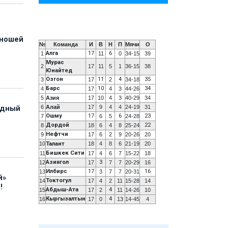
юношей
№
Команда
И
В
Н
П
Мячи
О
Алга
17
6
1
11
0
34-15
39
Мурас
2
17
11
5
1
36-15
38
Юнайтед
Озгон
11
4
35
3
17
2
34-18
Барс
10
34
4
17
4
3
44-26
5
Азия
17
10
4
3
40-29
34
6
Алай
17
9
4
4
24-19
31
адный
Ошму
17
6
23
7
6
5
24-28
Дордой
22
8
18
6
4
8
25-24
Нефтчи
9
17
6
2
9
20-26
20
10
Талант
18
4
8
6
21-19
20
Бишкек Сити
11
17
4
6
7
15-22
18
Азиягол
3
12
17
7
7
20-29
16
Илбирс
17
16
13
3
7
7
20-31
й»
Токтогул
14
17
4
2
11
15-28
14
!
Абдыш-Ата
4
15
17
2
11
14-26
10
Кыргызалтын
4
16
17
0
13
14-45
4