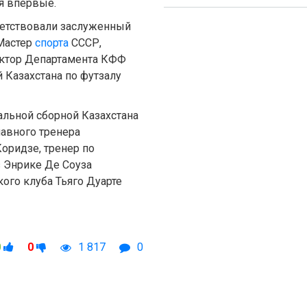
ся впервые.
ветствовали заслуженный
 Мастер
спорта
СССР,
ектор Департамента КФФ
 Казахстана по футзалу
альной сборной Казахстана
лавного тренера
оридзе, тренер по
 Энрике Де Соуза
ого клуба Тьяго Дуарте
0
0
1 817
0