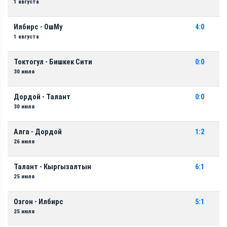
1 августа
Илбирс - ОшМу
4:0
1 августа
Токтогул - Бишкек Сити
0:0
30 июля
Дордой - Талант
0:0
30 июля
Алга - Дордой
1:2
26 июля
Талант - Кыргызалтын
6:1
25 июля
Озгон - Илбирс
5:1
25 июля