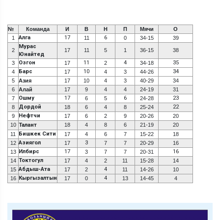
№
Команда
И
В
Н
П
Мячи
О
Алга
17
6
1
11
0
34-15
39
Мурас
2
17
11
5
1
36-15
38
Юнайтед
Озгон
11
4
35
3
17
2
34-18
Барс
10
34
4
17
4
3
44-26
5
Азия
17
10
4
3
40-29
34
6
Алай
17
9
4
4
24-19
31
Ошму
17
6
23
7
6
5
24-28
Дордой
22
8
18
6
4
8
25-24
Нефтчи
9
17
6
2
9
20-26
20
10
Талант
18
4
8
6
21-19
20
Бишкек Сити
11
17
4
6
7
15-22
18
Азиягол
3
12
17
7
7
20-29
16
Илбирс
17
16
13
3
7
7
20-31
Токтогул
14
17
4
2
11
15-28
14
Абдыш-Ата
4
15
17
2
11
14-26
10
Кыргызалтын
4
16
17
0
13
14-45
4