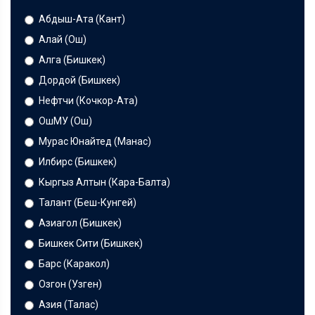
Абдыш-Ата (Кант)
Алай (Ош)
Алга (Бишкек)
Дордой (Бишкек)
Нефтчи (Кочкор-Ата)
ОшМУ (Ош)
Мурас Юнайтед (Манас)
Илбирс (Бишкек)
Кыргыз Алтын (Кара-Балта)
Талант (Беш-Кунгей)
Азиагол (Бишкек)
Бишкек Сити (Бишкек)
Барс (Каракол)
Озгон (Узген)
Азия (Талас)