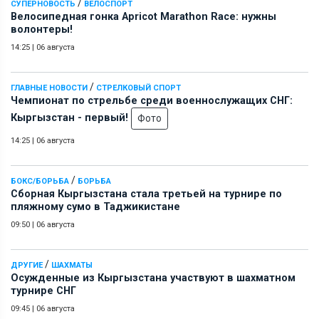
/
СУПЕРНОВОСТЬ
ВЕЛОСПОРТ
Велосипедная гонка Apricot Marathon Race: нужны
волонтеры!
14:25
|
06 августа
/
ГЛАВНЫЕ НОВОСТИ
СТРЕЛКОВЫЙ СПОРТ
Чемпионат по стрельбе среди военнослужащих СНГ:
Кыргызстан - первый!
Фото
14:25
|
06 августа
/
БОКС/БОРЬБА
БОРЬБА
Сборная Кыргызстана стала третьей на турнире по
пляжному сумо в Таджикистане
09:50
|
06 августа
/
ДРУГИЕ
ШАХМАТЫ
Осужденные из Кыргызстана участвуют в шахматном
турнире СНГ
09:45
|
06 августа