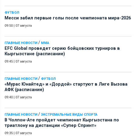
ФУТБОЛ
Месси забил первые голы после чемпионата мира-2026
09:50
|
07 августа
/
ГЛАВНЫЕ НОВОСТИ
ММА
EFC Global проведет серию бойцовских турниров в
Кыргызстане (расписание)
09:45
|
07 августа
/
ГЛАВНЫЕ НОВОСТИ
ФУТБОЛ
«Мурас Юнайтед» и «Дордой» стартуют в Лиге Вызова
АФК (расписание)
09:40
|
07 августа
/
ГЛАВНЫЕ НОВОСТИ
ЭКСТРЕМАЛЬНЫЕ ВИДЫ СПОРТА
В Чолпон-Ате пройдет чемпионат Кыргызстана по
триатлону на дистанции «Супер Спринт»
09:35
|
07 августа