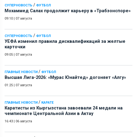
/
СУПЕРНОВОСТЬ
ФУТБОЛ
Мохаммед Салах продолжит карьеру в «Трабзонспоре»
09:10
|
07 августа
/
СУПЕРНОВОСТЬ
ФУТБОЛ
УЕФА изменил правила дисквалификаций за желтые
карточки
09:05
|
07 августа
/
ГЛАВНЫЕ НОВОСТИ
ФУТБОЛ
Высшая Лига-2026: «Мурас Юнайтед» догоняет «Алгу»
01:25
|
07 августа
/
ГЛАВНЫЕ НОВОСТИ
КАРАТЕ
Каратисты из Кыргызстана завоевали 24 медали на
чемпионате Центральной Азии в Актау
16:43
|
06 августа