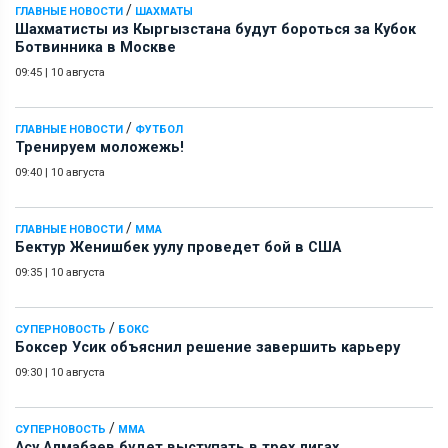
/
ГЛАВНЫЕ НОВОСТИ
ШАХМАТЫ
Шахматисты из Кыргызстана будут бороться за Кубок
Ботвинника в Москве
09:45
|
10 августа
/
ГЛАВНЫЕ НОВОСТИ
ФУТБОЛ
Тренируем моложежь!
09:40
|
10 августа
/
ГЛАВНЫЕ НОВОСТИ
ММА
Бектур Женишбек уулу проведет бой в США
09:35
|
10 августа
/
СУПЕРНОВОСТЬ
БОКС
Боксер Усик объяснил решение завершить карьеру
09:30
|
10 августа
/
СУПЕРНОВОСТЬ
ММА
Асу Алмабаев будет выступать в трех лигах