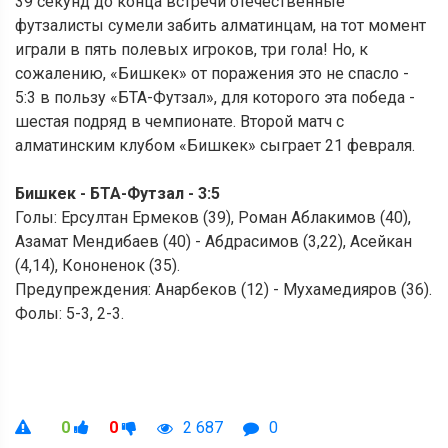
39 секунд до конца встречи отечественные
футзалисты сумели забить алматинцам, на тот момент
играли в пять полевых игроков, три гола! Но, к
сожалению, «Бишкек» от поражения это не спасло -
5:3 в пользу «БТА-Футзал», для которого эта победа -
шестая подряд в чемпионате. Второй матч с
алматинским клубом «Бишкек» сыграет 21 февраля.
Бишкек - БТА-Футзал - 3:5
Голы: Ерсултан Ермеков (39), Роман Аблакимов (40),
Азамат Мендибаев (40) - Абдрасимов (3,22), Асейкан
(4,14), Кононенок (35).
Предупреждения: Анарбеков (12) - Мухамедияров (36).
Фолы: 5-3, 2-3.
0
0
2 687
0