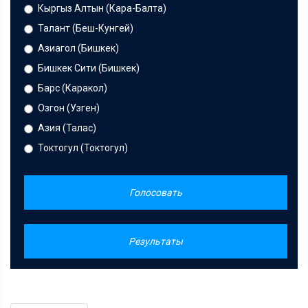
Кыргыз Алтын (Кара-Балта)
Талант (Беш-Кунгей)
Азиагол (Бишкек)
Бишкек Сити (Бишкек)
Барс (Каракол)
Озгон (Узген)
Азия (Талас)
Токтогул (Токтогул)
Голосовать
Результаты