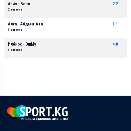
Азия - Барс
2:2
2 августа
Алга - Абдыш-Ата
1:1
1 августа
Илбирс - ОшМу
4:0
1 августа