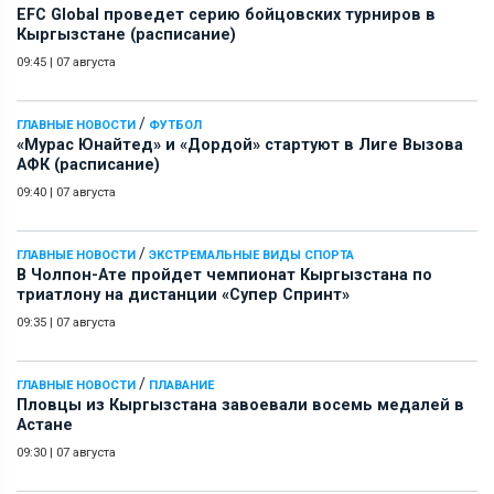
EFC Global проведет серию бойцовских турниров в
Кыргызстане (расписание)
09:45
|
07 августа
/
ГЛАВНЫЕ НОВОСТИ
ФУТБОЛ
«Мурас Юнайтед» и «Дордой» стартуют в Лиге Вызова
АФК (расписание)
09:40
|
07 августа
/
ГЛАВНЫЕ НОВОСТИ
ЭКСТРЕМАЛЬНЫЕ ВИДЫ СПОРТА
В Чолпон-Ате пройдет чемпионат Кыргызстана по
триатлону на дистанции «Супер Спринт»
09:35
|
07 августа
/
ГЛАВНЫЕ НОВОСТИ
ПЛАВАНИЕ
Пловцы из Кыргызстана завоевали восемь медалей в
Астане
09:30
|
07 августа