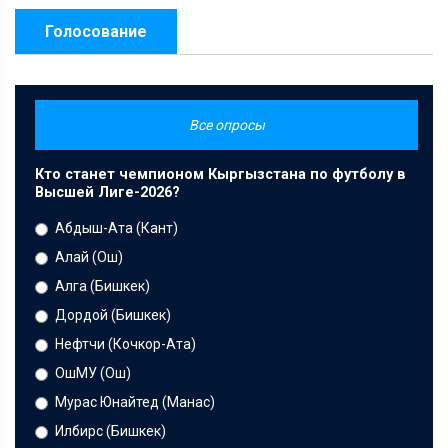
Голосование
Все опросы
Кто станет чемпионом Кыргызстана по футболу в
Высшей Лиге-2026?
Абдыш-Ата (Кант)
Алай (Ош)
Алга (Бишкек)
Дордой (Бишкек)
Нефтчи (Кочкор-Ата)
ОшМУ (Ош)
Мурас Юнайтед (Манас)
Илбирс (Бишкек)