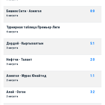
Бишкек Сити - Азиягол
0:0
6 августа
Турнирная таблица Премьер-Лиги
4 августа
Дордой - Кыргызалтын
5:1
3 августа
Нефтчи - Талант
2:0
3 августа
Азиягол - Мурас Юнайтед
1:1
2 августа
Алай - Озгон
3:2
2 августа