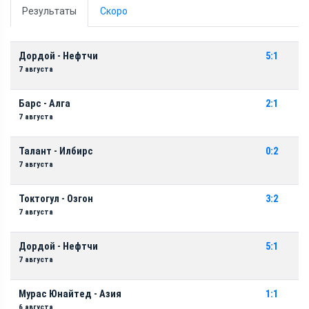
Результаты
Скоро
Дордой - Нефтчи
5:1
7 августа
Барс - Алга
2:1
7 августа
Талант - Илбирс
0:2
7 августа
Токтогул - Озгон
3:2
7 августа
Дордой - Нефтчи
5:1
7 августа
Мурас Юнайтед - Азия
1:1
6 августа