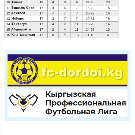
10
Талант
18
4
8
6
21-19
20
Бишкек Сити
11
17
4
6
7
15-22
18
Азиягол
3
12
17
7
7
20-29
16
Илбирс
17
16
13
3
7
7
20-31
Токтогул
14
17
4
2
11
15-28
14
Абдыш-Ата
4
15
17
2
11
14-26
10
Кыргызалтын
4
16
17
0
13
14-45
4