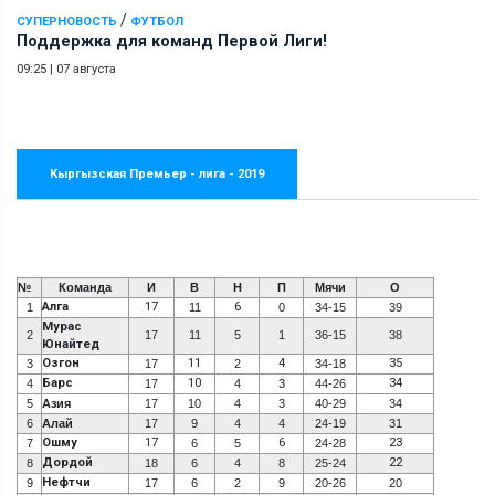
/
СУПЕРНОВОСТЬ
ФУТБОЛ
Поддержка для команд Первой Лиги!
09:25
|
07 августа
Кыргызская Премьер - лига - 2019
№
Команда
И
В
Н
П
Мячи
О
Алга
17
6
1
11
0
34-15
39
Мурас
2
17
11
5
1
36-15
38
Юнайтед
Озгон
11
4
35
3
17
2
34-18
Барс
10
34
4
17
4
3
44-26
5
Азия
17
10
4
3
40-29
34
6
Алай
17
9
4
4
24-19
31
Ошму
17
6
23
7
6
5
24-28
Дордой
22
8
18
6
4
8
25-24
Нефтчи
9
17
6
2
9
20-26
20