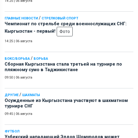
14:25
|
06 августа
/
ГЛАВНЫЕ НОВОСТИ
СТРЕЛКОВЫЙ СПОРТ
Чемпионат по стрельбе среди военнослужащих СНГ:
Кыргызстан - первый!
Фото
14:25
|
06 августа
/
БОКС/БОРЬБА
БОРЬБА
Сборная Кыргызстана стала третьей на турнире по
пляжному сумо в Таджикистане
09:50
|
06 августа
/
ДРУГИЕ
ШАХМАТЫ
Осужденные из Кыргызстана участвуют в шахматном
турнире СНГ
09:45
|
06 августа
ФУТБОЛ
Узбекский нападающий Элдор Шомуродов может