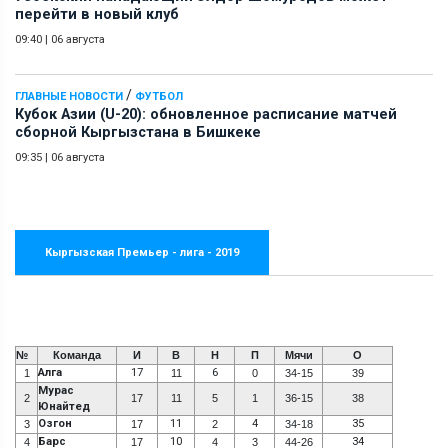
перейти в новый клуб
09:40
|
06 августа
/
ГЛАВНЫЕ НОВОСТИ
ФУТБОЛ
Кубок Азии (U-20): обновленное расписание матчей
сборной Кыргызстана в Бишкеке
09:35
|
06 августа
Кыргызская Премьер - лига - 2019
№
Команда
И
В
Н
П
Мячи
О
Алга
17
6
1
11
0
34-15
39
Мурас
2
17
11
5
1
36-15
38
Юнайтед
Озгон
11
4
35
3
17
2
34-18
Барс
10
34
4
17
4
3
44-26