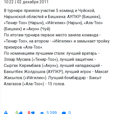
10:22
|
02 декабря 2011
В турнире приняли участие 5 команд и Чуйской,
Нарынской областей и Бишкека: АУПКР (Бишкек),
«Тенир-Тоо» (Нарын), «Ийгилик» (Нарын), «Ала-Тоо»
(Бишкек) и «Акун» (Чуй).
По итогам турнира первое место заняла команда -
«Тенир-Тоо», на втором - «Ийгилик» и замыкает тройку
призеров «Ала-Тоо».
По номинациям лучшими стали: лучший вратарь -
Элзар Мусаев («Тенир-Тоо»), лучший защитник -
Сыргак Керимбаев («Акун»), лучший нападающий -
Бакытбек Жолдошов (АУПКР), лучший игрок - Максат
Жакыпов («Ийгилик»). Лучший бомбардир - Бакыт
Алагазов («Ала-Тоо») - 15 голов.
0
0
5 399
0