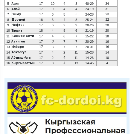
5
Азия
17
10
4
3
40-29
34
6
Алай
17
9
4
4
24-19
31
Ошму
17
6
23
7
6
5
24-28
Дордой
22
8
18
6
4
8
25-24
Нефтчи
9
17
6
2
9
20-26
20
10
Талант
18
4
8
6
21-19
20
Бишкек Сити
11
17
4
6
7
15-22
18
Азиягол
3
12
17
7
7
20-29
16
Илбирс
17
16
13
3
7
7
20-31
Токтогул
14
17
4
2
11
15-28
14
Абдыш-Ата
4
15
17
2
11
14-26
10
Кыргызалтын
4
16
17
0
13
14-45
4