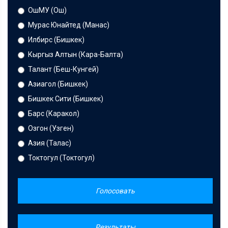
ОшМУ (Ош)
Мурас Юнайтед (Манас)
Илбирс (Бишкек)
Кыргыз Алтын (Кара-Балта)
Талант (Беш-Кунгей)
Азиагол (Бишкек)
Бишкек Сити (Бишкек)
Барс (Каракол)
Озгон (Узген)
Азия (Талас)
Токтогул (Токтогул)
Голосовать
Результаты