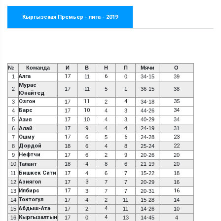
Кыргызская Премьер - лига - 2019
№
Команда
И
В
Н
П
Мячи
О
Алга
17
6
1
11
0
34-15
39
Мурас
2
17
11
5
1
36-15
38
Юнайтед
Озгон
11
4
35
3
17
2
34-18
Барс
10
34
4
17
4
3
44-26
5
Азия
17
10
4
3
40-29
34
6
Алай
17
9
4
4
24-19
31
Ошму
17
6
23
7
6
5
24-28
Дордой
22
8
18
6
4
8
25-24
Нефтчи
9
17
6
2
9
20-26
20
10
Талант
18
4
8
6
21-19
20
Бишкек Сити
11
17
4
6
7
15-22
18
Азиягол
3
12
17
7
7
20-29
16
Илбирс
17
16
13
3
7
7
20-31
Токтогул
14
17
4
2
11
15-28
14
Абдыш-Ата
4
15
17
2
11
14-26
10
Кыргызалтын
4
16
17
0
13
14-45
4