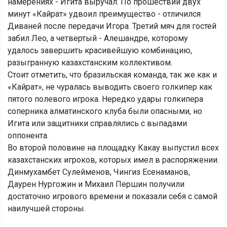
намерениях - Игита выручал. По прошествии двух
минут «Кайрат» удвоил преимущество - отличился
Диваней после передачи Игора. Третий мяч для гостей
забил Лео, а четвертый - Алешандре, которому
удалось завершить красивейшую комбинацию,
разыгранную казахстанским коллективом.
Стоит отметить, что бразильская команда, так же как и
«Кайрат», не чуралась выводить своего голкипер как
пятого полевого игрока. Нередко удары голкипера
соперника алматинского клуба были опасными, но
Игита или защитники справлялись с выпадами
оппонента.
Во второй половине на площадку Какау выпустил всех
казахстанских игроков, которых имел в распоряжении.
Динмухамбет Сулейменов, Чингиз Есенаманов,
Даурен Нургожин и Михаил Першин получили
достаточно игрового времени и показали себя с самой
наилучшей стороны.