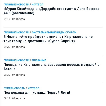
/
ГЛАВНЫЕ НОВОСТИ
ФУТБОЛ
«Мурас Юнайтед» и «Дордой» стартуют в Лиге Вызова
АФК (расписание)
09:40
|
07 августа
/
ГЛАВНЫЕ НОВОСТИ
ЭКСТРЕМАЛЬНЫЕ ВИДЫ СПОРТА
В Чолпон-Ате пройдет чемпионат Кыргызстана по
триатлону на дистанции «Супер Спринт»
09:35
|
07 августа
/
ГЛАВНЫЕ НОВОСТИ
ПЛАВАНИЕ
Пловцы из Кыргызстана завоевали восемь медалей в
Астане
09:30
|
07 августа
/
СУПЕРНОВОСТЬ
ФУТБОЛ
Поддержка для команд Первой Лиги!
09:25
|
07 августа