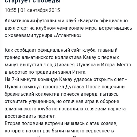
стартует с победы
10:55
|
01 сентября 2015
Алматинский футзальный клуб «Кайрат» официально
взял старт на клубном чемпионате мира, встретившись
с хозяевами турнира «Атлантико».
Как сообщает официальный сайт клуба, главный
тренер алматинского коллектива Какау с первых
минут выпустил Лео, Диванея, Лукаяна и Игора. Место
в воротах по традиции занял Игита.
На 7-й минуте команде Какау удалось открыть счет -
Лукаян замкнул прострел Дугласа. После пощечины,
бразильский коллектив понесся вперед, пытаясь
отквитать упущенное, но отличная игра в обороне
алматинского клуба не позволила хозяевам паркета
восстановить паритет.
Вторая половина встречи началась с атак хозяев,
которые на этот раз были намного серьезнее в