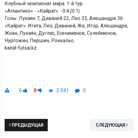
Клубный чемпионат мира. 1-й тур.
«Атлантико» - «Кайрат» - 0:4 (0:1)
Голы: Лукаян 7, Диваней 22, Лео 33, Алешандре 36
«Кайрат»: Игита, Лео, Диваней, Же, Игор, Алешандре,
Жоан, Лукаян, Дуглас, Есенаманов, Сулейменов,
Нургожин, Першин, Ронкальо.
kairat-futsal.kz
0
0
2 041
0
ПРЕДЫДУЩАЯ
СЛЕДУЮЩАЯ