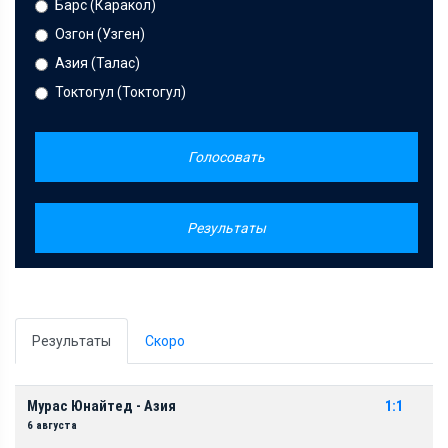
Барс (Каракол)
Озгон (Узген)
Азия (Талас)
Токтогул (Токтогул)
Голосовать
Результаты
Результаты
Скоро
Мурас Юнайтед - Азия
1:1
6 августа