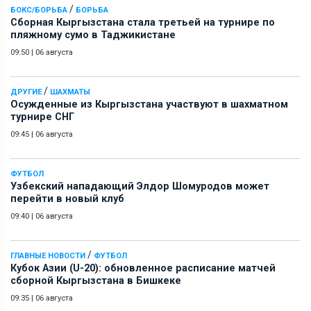
/
БОКС/БОРЬБА
БОРЬБА
Сборная Кыргызстана стала третьей на турнире по
пляжному сумо в Таджикистане
09:50
|
06 августа
/
ДРУГИЕ
ШАХМАТЫ
Осужденные из Кыргызстана участвуют в шахматном
турнире СНГ
09:45
|
06 августа
ФУТБОЛ
Узбекский нападающий Элдор Шомуродов может
перейти в новый клуб
09:40
|
06 августа
/
ГЛАВНЫЕ НОВОСТИ
ФУТБОЛ
Кубок Азии (U-20): обновленное расписание матчей
сборной Кыргызстана в Бишкеке
09:35
|
06 августа