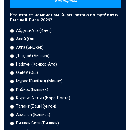
Все опросы
Кто станет чемпионом Кыргызстана по футболу в
Высшей Лиге-2026?
Абдыш-Ата (Кант)
Алай (Ош)
Алга (Бишкек)
Дордой (Бишкек)
Нефтчи (Кочкор-Ата)
ОшМУ (Ош)
Мурас Юнайтед (Манас)
Илбирс (Бишкек)
Кыргыз Алтын (Кара-Балта)
Талант (Беш-Кунгей)
Азиагол (Бишкек)
Бишкек Сити (Бишкек)